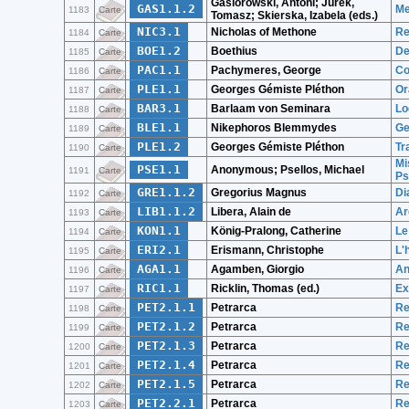
Gasiorowski, Antoni; Jurek,
GAS1.1.2
Me
1183
Carte
Tomasz; Skierska, Izabela (eds.)
NIC3.1
Nicholas of Methone
Re
1184
Carte
BOE1.2
Boethius
De
1185
Carte
PAC1.1
Pachymeres, George
Co
1186
Carte
PLE1.1
Georges Gémiste Pléthon
Or
1187
Carte
BAR3.1
Barlaam von Seminara
Lo
1188
Carte
BLE1.1
Nikephoros Blemmydes
Ge
1189
Carte
PLE1.2
Georges Gémiste Pléthon
Tr
1190
Carte
Mi
PSE1.1
Anonymous; Psellos, Michael
1191
Carte
Ps
GRE1.1.2
Gregorius Magnus
Di
1192
Carte
LIB1.1.2
Libera, Alain de
Ar
1193
Carte
KON1.1
König-Pralong, Catherine
Le
1194
Carte
ERI2.1
Erismann, Christophe
L
1195
Carte
AGA1.1
Agamben, Giorgio
An
1196
Carte
RIC1.1
Ricklin, Thomas (ed.)
Ex
1197
Carte
PET2.1.1
Petrarca
Re
1198
Carte
PET2.1.2
Petrarca
Re
1199
Carte
PET2.1.3
Petrarca
Re
1200
Carte
PET2.1.4
Petrarca
Re
1201
Carte
PET2.1.5
Petrarca
Re
1202
Carte
PET2.2.1
Petrarca
Re
1203
Carte