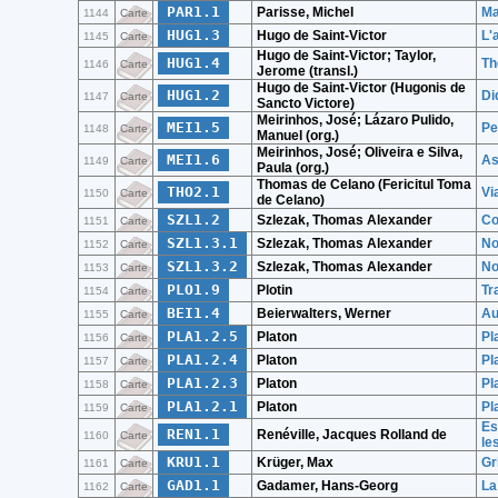
PAR1.1
Parisse, Michel
Ma
1144
Carte
HUG1.3
Hugo de Saint-Victor
L'
1145
Carte
Hugo de Saint-Victor; Taylor,
HUG1.4
Th
1146
Carte
Jerome (transl.)
Hugo de Saint-Victor (Hugonis de
HUG1.2
Di
1147
Carte
Sancto Victore)
Meirinhos, José; Lázaro Pulido,
MEI1.5
Pe
1148
Carte
Manuel (org.)
Meirinhos, José; Oliveira e Silva,
MEI1.6
As
1149
Carte
Paula (org.)
Thomas de Celano (Fericitul Toma
THO2.1
Vi
1150
Carte
de Celano)
SZL1.2
Szlezak, Thomas Alexander
Co
1151
Carte
SZL1.3.1
Szlezak, Thomas Alexander
No
1152
Carte
SZL1.3.2
Szlezak, Thomas Alexander
No
1153
Carte
PLO1.9
Plotin
Tra
1154
Carte
BEI1.4
Beierwalters, Werner
Au
1155
Carte
PLA1.2.5
Platon
Pl
1156
Carte
PLA1.2.4
Platon
Pl
1157
Carte
PLA1.2.3
Platon
Pl
1158
Carte
PLA1.2.1
Platon
Pl
1159
Carte
Es
REN1.1
Renéville, Jacques Rolland de
1160
Carte
le
KRU1.1
Krüger, Max
Gr
1161
Carte
GAD1.1
Gadamer, Hans-Georg
La
1162
Carte