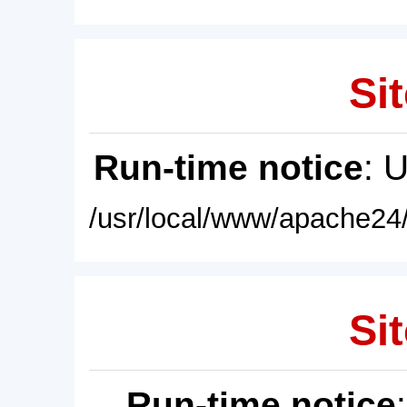
Sit
Run-time notice
: 
/usr/local/www/apache24/
Sit
Run-time notice