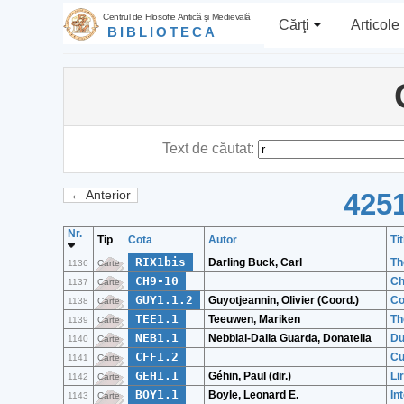
Centrul de Filosofie Antică şi Medievală
Cărţi
Articole
BIBLIOTECA
Text de căutat:
4251
← Anterior
Nr.
Tip
Cota
Autor
Tit
RIX1bis
Darling Buck, Carl
Th
1136
Carte
CH9-10
Ch
1137
Carte
GUY1.1.2
Guyotjeannin, Olivier (Coord.)
Co
1138
Carte
TEE1.1
Teeuwen, Mariken
Th
1139
Carte
NEB1.1
Nebbiai-Dalla Guarda, Donatella
Du
1140
Carte
CFF1.2
Cu
1141
Carte
GEH1.1
Géhin, Paul (dir.)
Li
1142
Carte
BOY1.1
Boyle, Leonard E.
In
1143
Carte