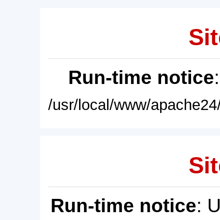
Sit
Run-time notice
/usr/local/www/apache24/
Sit
Run-time notice
: 