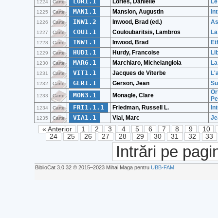
LOR1.1
Lories, Danielle
Le
1224
Carte
MAN1.1
Mansion, Augustin
In
1225
Carte
INW1.2
Inwood, Brad (ed.)
As
1226
Carte
COU1.1
Couloubaritsis, Lambros
La
1227
Carte
INW1.1
Inwood, Brad
Et
1228
Carte
HUD1.1
Hurdy, Francoise
Li
1229
Carte
MAR6.1
Marchiaro, Michelangiola
La
1230
Carte
VIT1.1
Jacques de Viterbe
L'
1231
Carte
GER1.1
Gerson, Jean
Su
1232
Carte
Or
MON3.1
Monagle, Clare
1233
Carte
Pe
FRI1.1.1
Friedman, Russell L.
In
1234
Carte
VIA1.1
Vial, Marc
Je
1235
Carte
« Anterior
1
2
3
4
5
6
7
8
9
10
24
25
26
27
28
29
30
31
32
33
Intrări pe pagi
BiblioCat 3.0.32 © 2015‒2023 Mihai Maga pentru
UBB-FAM