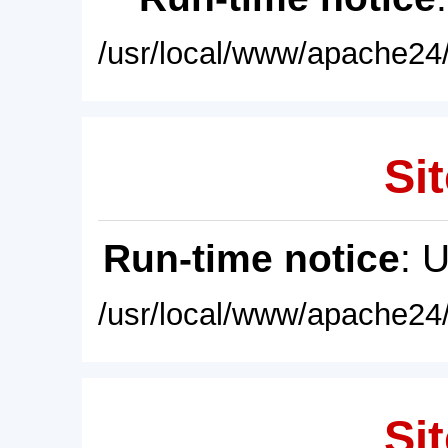
/usr/local/www/apache24/
Sit
Run-time notice
: 
/usr/local/www/apache24/
Sit