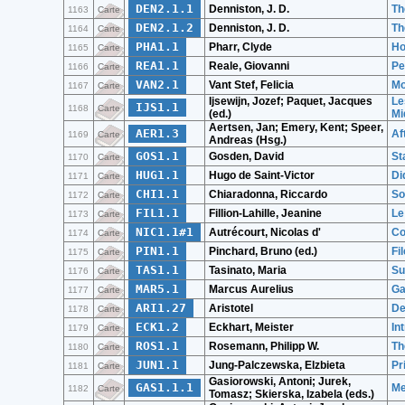
DEN2.1.1
Denniston, J. D.
Th
1163
Carte
DEN2.1.2
Denniston, J. D.
Th
1164
Carte
PHA1.1
Pharr, Clyde
Ho
1165
Carte
REA1.1
Reale, Giovanni
Pe
1166
Carte
VAN2.1
Vant Stef, Felicia
Mo
1167
Carte
Ijsewijn, Jozef; Paquet, Jacques
Le
IJS1.1
1168
Carte
(ed.)
Mi
Aertsen, Jan; Emery, Kent; Speer,
AER1.3
Af
1169
Carte
Andreas (Hsg.)
GOS1.1
Gosden, David
St
1170
Carte
HUG1.1
Hugo de Saint-Victor
Di
1171
Carte
CHI1.1
Chiaradonna, Riccardo
So
1172
Carte
FIL1.1
Fillion-Lahille, Jeanine
Le
1173
Carte
NIC1.1#1
Autrécourt, Nicolas d'
Co
1174
Carte
PIN1.1
Pinchard, Bruno (ed.)
Fi
1175
Carte
TAS1.1
Tasinato, Maria
Su
1176
Carte
MAR5.1
Marcus Aurelius
Ga
1177
Carte
ARI1.27
Aristotel
De
1178
Carte
ECK1.2
Eckhart, Meister
In
1179
Carte
ROS1.1
Rosemann, Philipp W.
Th
1180
Carte
JUN1.1
Jung-Palczewska, Elzbieta
Pr
1181
Carte
Gasiorowski, Antoni; Jurek,
GAS1.1.1
Me
1182
Carte
Tomasz; Skierska, Izabela (eds.)