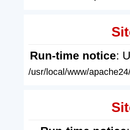
Sit
Run-time notice
: 
/usr/local/www/apache24/
Sit