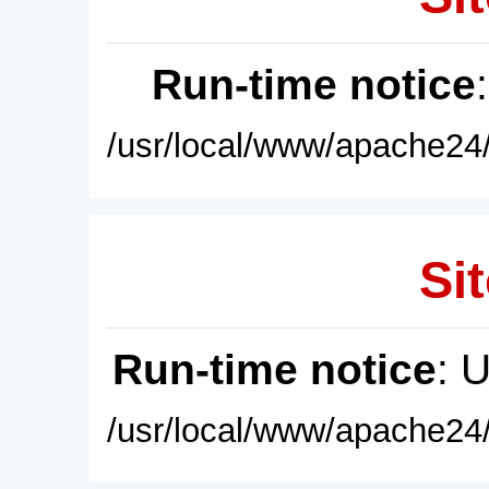
Run-time notice
/usr/local/www/apache24/
Sit
Run-time notice
: 
/usr/local/www/apache24/