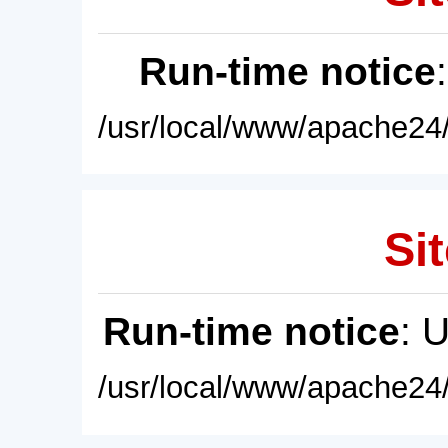
Run-time notice
/usr/local/www/apache24/
Sit
Run-time notice
: 
/usr/local/www/apache24/