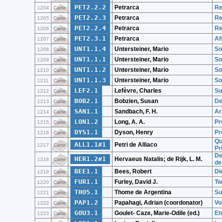
PET2.2.2
Petrarca
Re
1204
Carte
PET2.2.3
Petrarca
Re
1205
Carte
PET2.2.4
Petrarca
Re
1206
Carte
PET2.3.1
Petrarca
Af
1207
Carte
UNT1.1.4
Untersteiner, Mario
So
1208
Carte
UNT1.1.1
Untersteiner, Mario
So
1209
Carte
UNT1.1.2
Untersteiner, Mario
So
1210
Carte
UNT1.1.3
Untersteiner, Mario
So
1211
Carte
LEF2.1
Lefèvre, Charles
Su
1212
Carte
BOB2.1
Bobzien, Susan
De
1213
Carte
SAN1.1
Sandbach, F. H.
Ar
1214
Carte
LON1.2
Long, A. A.
Pr
1215
Carte
DYS1.1
Dyson, Henry
Pr
1216
Carte
Qu
ALL1.1#1
Petri de Alliaco
1217
Carte
Pr
De
HER1.2#1
Hervaeus Natalis; de Rijk, L. M.
1218
Carte
de
BEE1.1
Bees, Robert
Di
1219
Carte
FUR1.1
Furley, David J.
Tw
1220
Carte
THO5.1
Thome de Argentina
Su
1221
Carte
PAP1.2
Papahagi, Adrian (coordonator)
Vo
1222
Carte
GOU3.1
Goulet- Caze, Marie-Odile (ed.)
Et
1223
Carte