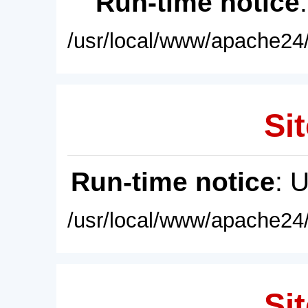
Run-time notice
/usr/local/www/apache24/
Sit
Run-time notice
: 
/usr/local/www/apache24/
Sit