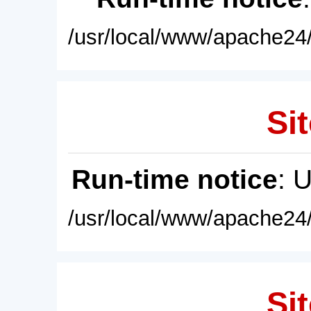
/usr/local/www/apache24/
Sit
Run-time notice
: 
/usr/local/www/apache24/
Sit