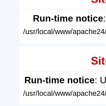
Run-time notice
/usr/local/www/apache24/
Sit
Run-time notice
: 
/usr/local/www/apache24/