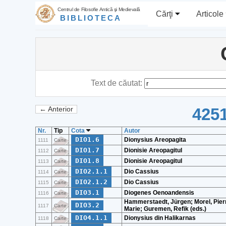
Centrul de Filosofie Antică şi Medievală
Cărţi
Articole
BIBLIOTECA
Text de căutat:
4251
← Anterior
Nr.
Tip
Cota
Autor
DIO1.6
Dionysius Areopagita
1111
Carte
DIO1.7
Dionisie Areopagitul
1112
Carte
DIO1.8
Dionisie Areopagitul
1113
Carte
DIO2.1.1
Dio Cassius
1114
Carte
DIO2.1.2
Dio Cassius
1115
Carte
DIO3.1
Diogenes Oenoandensis
1116
Carte
Hammerstaedt, Jürgen; Morel, Pier
DIO3.2
1117
Carte
Marie; Guremen, Refik (eds.)
DIO4.1.1
Dionysius din Halikarnas
1118
Carte