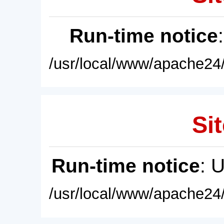
Run-time notice
/usr/local/www/apache24/
Sit
Run-time notice
: 
/usr/local/www/apache24/