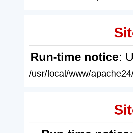
Sit
Run-time notice
: 
/usr/local/www/apache24/
Sit