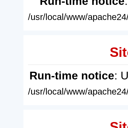
Run-time notice
/usr/local/www/apache24/
Sit
Run-time notice
: 
/usr/local/www/apache24/
Sit