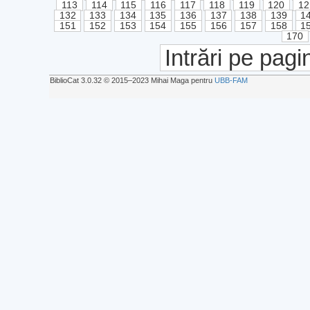
113
114
115
116
117
118
119
120
12
132
133
134
135
136
137
138
139
1
151
152
153
154
155
156
157
158
1
170
Intrări pe pagi
BiblioCat 3.0.32 © 2015‒2023 Mihai Maga pentru
UBB-FAM