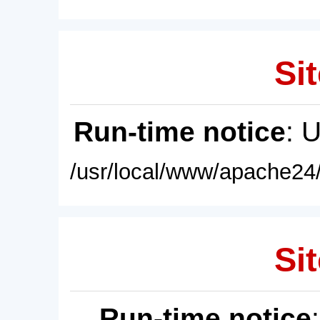
Sit
Run-time notice
: 
/usr/local/www/apache24/
Sit
Run-time notice