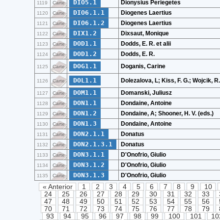
DIO5.1
Dionysius Periegetes
1119
Carte
DIO6.1.1
Diogenes Laertius
1120
Carte
DIO6.1.2
Diogenes Laertius
1121
Carte
DIX1.2
Dixsaut, Monique
1122
Carte
DOD1.1
Dodds, E. R. et alii
1123
Carte
DOD1.2
Dodds, E. R.
1124
Carte
DOG1.1
Doganis, Carine
1125
Carte
DOL1.1
Dolezalova, L; Kiss, F. G.; Wojcik, R.
1126
Carte
DOM1.1
Domanski, Juliusz
1127
Carte
DON1.1
Dondaine, Antoine
1128
Carte
DON1.2
Dondaine, A; Shooner, H. V. (eds.)
1129
Carte
DON1.3
Dondaine, Antoine
1130
Carte
DON2.1.1
Donatus
1131
Carte
DON2.1.3.1
Donatus
1132
Carte
DON3.1.1
D'Onofrio, Giulio
1133
Carte
DON3.1.2
D'Onofrio, Giulio
1134
Carte
DON3.1.3
D'Onofrio, Giulio
1135
Carte
« Anterior
1
2
3
4
5
6
7
8
9
10
24
25
26
27
28
29
30
31
32
33
47
48
49
50
51
52
53
54
55
56
70
71
72
73
74
75
76
77
78
79
93
94
95
96
97
98
99
100
101
10