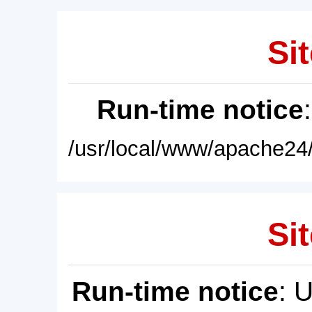
Sit
Run-time notice
/usr/local/www/apache24/
Sit
Run-time notice
: 