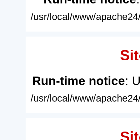
/usr/local/www/apache24/
Sit
Run-time notice
: 
/usr/local/www/apache24/
Sit