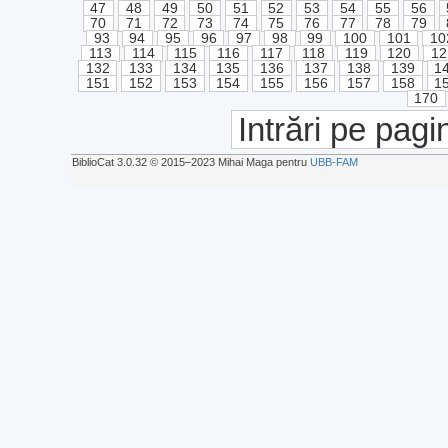
47
48
49
50
51
52
53
54
55
56
70
71
72
73
74
75
76
77
78
79
93
94
95
96
97
98
99
100
101
10
113
114
115
116
117
118
119
120
12
132
133
134
135
136
137
138
139
1
151
152
153
154
155
156
157
158
1
170
Intrări pe pagi
BiblioCat 3.0.32 © 2015‒2023 Mihai Maga pentru
UBB-FAM