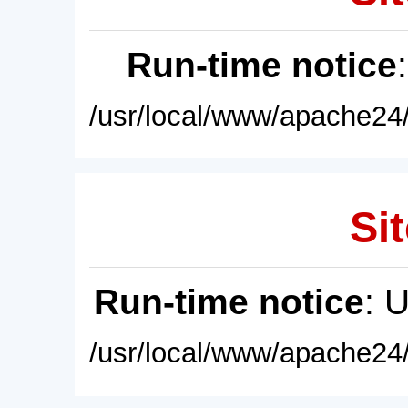
Run-time notice
/usr/local/www/apache24/
Sit
Run-time notice
: 
/usr/local/www/apache24/