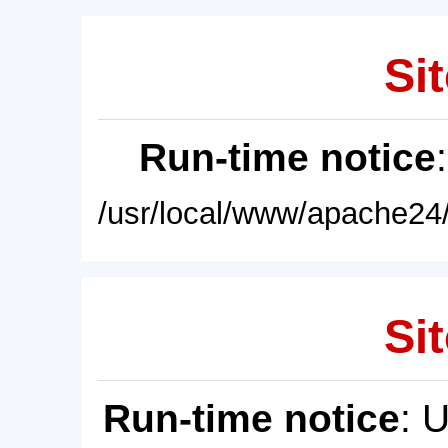
Sit
Run-time notice
/usr/local/www/apache24/
Sit
Run-time notice
: 