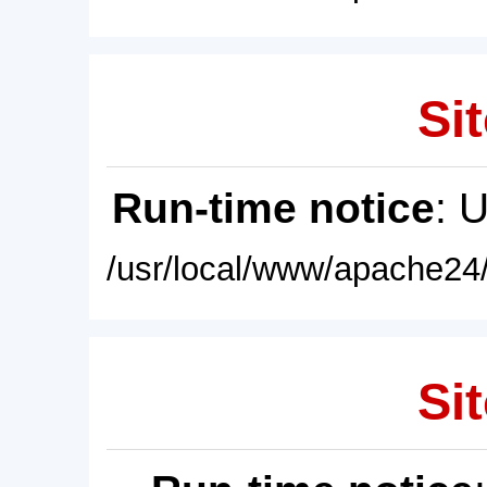
Sit
Run-time notice
: 
/usr/local/www/apache24/
Sit