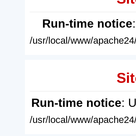
Run-time notice
/usr/local/www/apache24/
Sit
Run-time notice
: 
/usr/local/www/apache24/