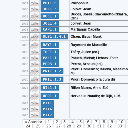
PHI1.6
Philoponus
1059
Carte
JOL1.3
Jolivet, Jean
1060
Carte
Ducos, Joelle; Giacomotto-Chiarra,
DUC1.1
1061
Carte
(dir.)
JOL1.4
Jolivet, Jean
1062
Carte
CAP1.1
Martianus Capella
1063
Carte
OLS1.1.4.1
Olsen, Birger Munk
1064
Carte
RAY1.1
Raymond de Marseille
1065
Carte
THE1.1
Théry, Julien (ed.)
1066
Carte
PAL1.1
Paluch, Michal; Lichacz, Piotr
1067
Carte
PER3.1
Perrot, Arnaud (ed.)
1068
Carte
Priori, Domenico; Balena, Massimo
PRI1.1.2
1069
Carte
di)
PRI1.1.3
Priori, Domenico (a cura di)
1070
Carte
RIL1.1
Rillon-Marne, Anne-Zoé
1071
Carte
HER1.1
Hervaeus Natalis; de Rijk, L. M.
1072
Carte
PT11
1073
Carte
PT16
1074
Carte
PT17
1075
Carte
« Anterior
1
2
3
4
5
6
7
8
9
10
24
25
26
27
28
29
30
31
32
33