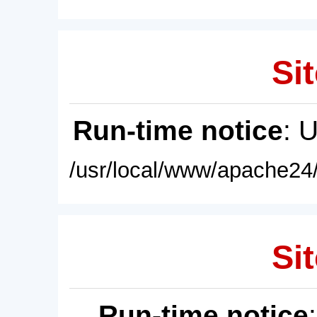
Sit
Run-time notice
: 
/usr/local/www/apache24/
Sit
Run-time notice