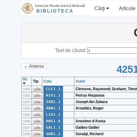
Centrul de Filosofie Antică şi Medievală
Cărţi
Articole
BIBLIOTECA
Text de căutat:
4251
← Anterior
Nr.
Tip
Cota
Autor
CLE1.1
Clemens, Raymond; Graham, Timo
1051
Carte
HIS1.1
Petrus Hispanus
1052
Carte
ZAB1.1
Joseph Ibn Zabara
1053
Carte
ARN1.1
Arnaldez, Roger
1054
Carte
LIV1.1
1055
Carte
ANS1.6
Anselmo d'Aosta
1056
Carte
GAL1.1
Galileo Galilei
1057
Carte
SOR1.1
Sorabji, Richard
1058
Carte