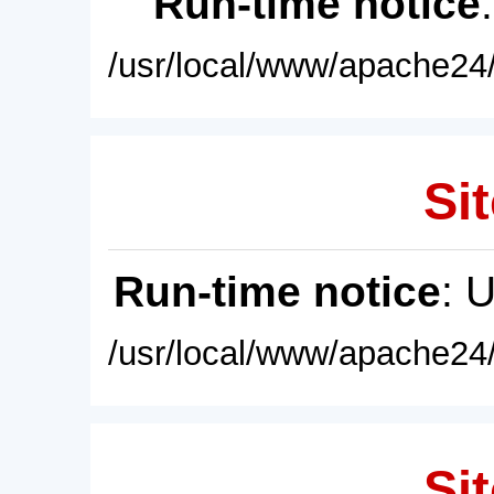
Run-time notice
/usr/local/www/apache24/
Sit
Run-time notice
: 
/usr/local/www/apache24/
Sit