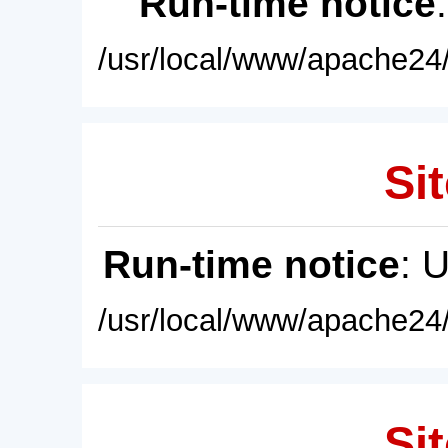
Run-time notice
/usr/local/www/apache24/
Sit
Run-time notice
: 
/usr/local/www/apache24/
Sit