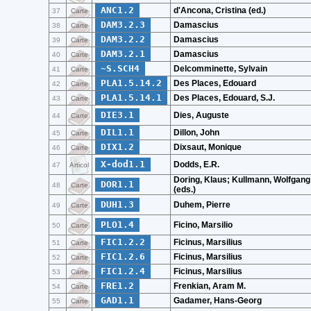
ANC1.2
d'Ancona, Cristina (ed.)
37
Carte
DAM3.2.3
Damascius
38
Carte
DAM3.2.2
Damascius
39
Carte
DAM3.2.1
Damascius
40
Carte
~S.SCH4
Delcomminette, Sylvain
41
Carte
PLA1.5.14.2
Des Places, Edouard
42
Carte
PLA1.5.14.1
Des Places, Edouard, S.J.
43
Carte
DIE3.1
Dies, Auguste
44
Carte
DIL1.1
Dillon, John
45
Carte
DIX1.2
Dixsaut, Monique
46
Carte
X-dod1.1
Dodds, E.R.
47
Articol
Doring, Klaus; Kullmann, Wolfgang
DOR1.1
48
Carte
(eds.)
DUH1.3
Duhem, Pierre
49
Carte
PLO1.4
Ficino, Marsilio
50
Carte
FIC1.2.2
Ficinus, Marsilius
51
Carte
FIC1.2.6
Ficinus, Marsilius
52
Carte
FIC1.2.4
Ficinus, Marsilius
53
Carte
FRE1.2
Frenkian, Aram M.
54
Carte
GAD1.1
Gadamer, Hans-Georg
55
Carte