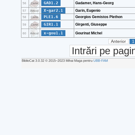
GAD1.2
Gadamer, Hans-Georg
56
Carte
X-gar2.1
Garin, Eugenio
57
Articol
PLE1.6
Georgios Gemistos Plethon
58
Carte
GIR1.1
Girgenti, Giuseppe
59
Carte
x-gou1.1
Gourinat Michel
60
Articol
Anterior
1
Intrări pe pagi
BiblioCat 3.0.32 © 2015‒2023 Mihai Maga pentru
UBB-FAM