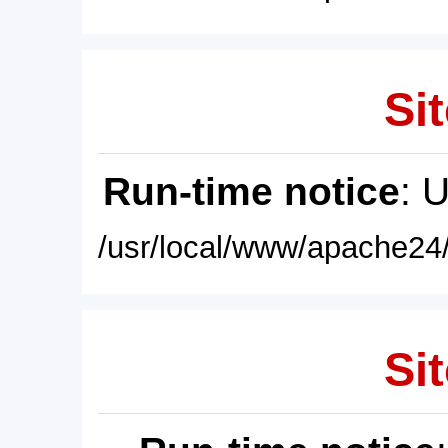
Sit
Run-time notice
: 
/usr/local/www/apache24/
Sit