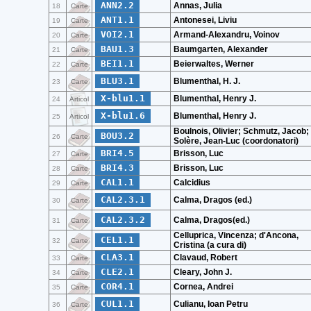
ANN2.2
Annas, Julia
18
Carte
ANT1.1
Antonesei, Liviu
19
Carte
VOI2.1
Armand-Alexandru, Voinov
20
Carte
BAU1.3
Baumgarten, Alexander
21
Carte
BEI1.1
Beierwaltes, Werner
22
Carte
BLU3.1
Blumenthal, H. J.
23
Carte
X-blu1.1
Blumenthal, Henry J.
24
Articol
X-blu1.6
Blumenthal, Henry J.
25
Articol
Boulnois, Olivier; Schmutz, Jacob;
BOU3.2
26
Carte
Solère, Jean-Luc (coordonatori)
BRI4.5
Brisson, Luc
27
Carte
BRI4.3
Brisson, Luc
28
Carte
CAL1.1
Calcidius
29
Carte
CAL2.3.1
Calma, Dragos (ed.)
30
Carte
CAL2.3.2
Calma, Dragos(ed.)
31
Carte
Celluprica, Vincenza; d'Ancona,
CEL1.1
32
Carte
Cristina (a cura di)
CLA3.1
Clavaud, Robert
33
Carte
CLE2.1
Cleary, John J.
34
Carte
COR4.1
Cornea, Andrei
35
Carte
CUL1.1
Culianu, Ioan Petru
36
Carte