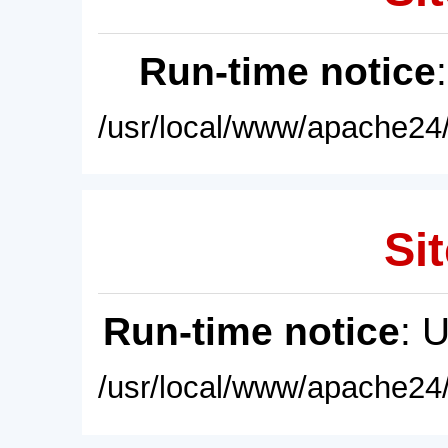
Run-time notice
/usr/local/www/apache24/
Sit
Run-time notice
: 
/usr/local/www/apache24/