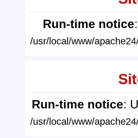
Run-time notice
/usr/local/www/apache24/
Sit
Run-time notice
: 
/usr/local/www/apache24/