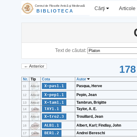
Centrul de Filosofie Antică şi Medievală
Cărţi
Articole
BIBLIOTECA
Text de căutat:
178
← Anterior
Nr.
Tip
Cota
Autor
X-pas1.1
Pasqua, Herve
11
Articol
X-pep1.1
Pepin, Jean
12
Articol
X-tam1.1
Tambrun, Brigitte
13
Articol
TAY1.1
Taylor, A. E.
14
Carte
X-tro2.3
Trouillard, Jean
15
Articol
ALB1.1
Albert, Karl; Findlay, John
16
Carte
BER1.2
Andrei Bereschi
17
Carte