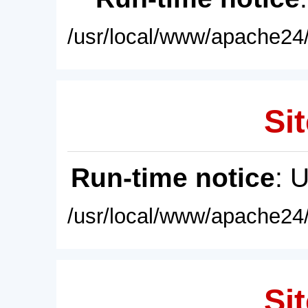
/usr/local/www/apache24/
Sit
Run-time notice
: 
/usr/local/www/apache24/
Sit