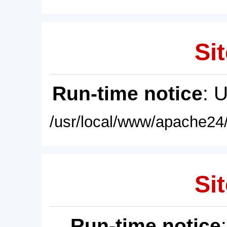
Sit
Run-time notice
: 
/usr/local/www/apache24/
Sit
Run-time notice