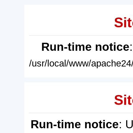
Sit
Run-time notice
/usr/local/www/apache24/
Sit
Run-time notice
: 