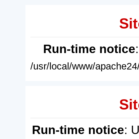
Sit
Run-time notice
/usr/local/www/apache24/
Sit
Run-time notice
: 