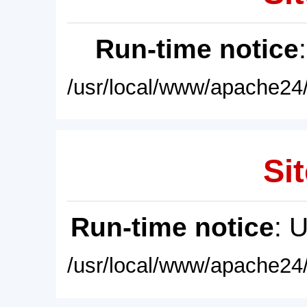
Run-time notice
/usr/local/www/apache24/
Sit
Run-time notice
: 
/usr/local/www/apache24/