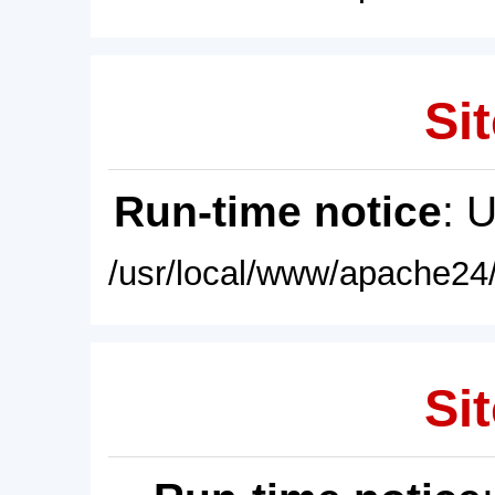
Sit
Run-time notice
: 
/usr/local/www/apache24/
Sit