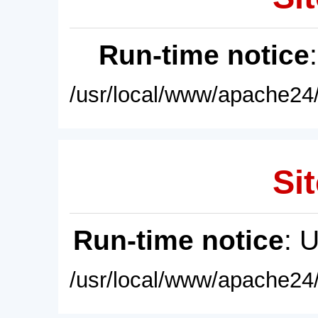
Run-time notice
/usr/local/www/apache24/
Sit
Run-time notice
: 
/usr/local/www/apache24/