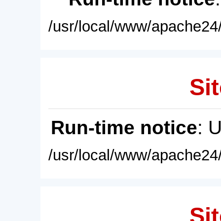
/usr/local/www/apache24/
Sit
Run-time notice
: 
/usr/local/www/apache24/
Sit