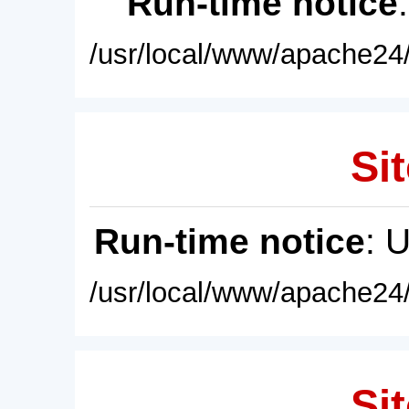
Run-time notice
/usr/local/www/apache24/
Sit
Run-time notice
: 
/usr/local/www/apache24/
Sit