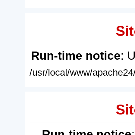
Sit
Run-time notice
: 
/usr/local/www/apache24/
Sit
Run-time notice