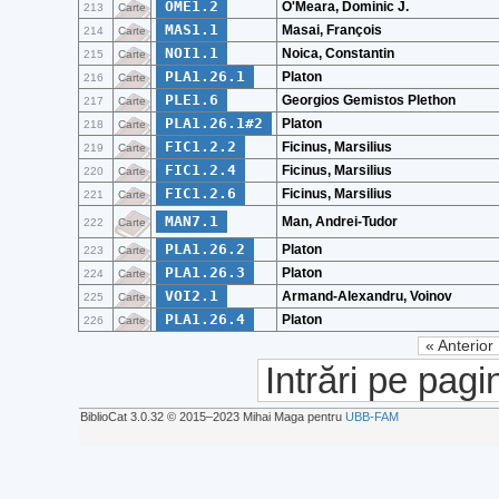
OME1.2
O'Meara, Dominic J.
213
Carte
MAS1.1
Masai, François
214
Carte
NOI1.1
Noica, Constantin
215
Carte
PLA1.26.1
Platon
216
Carte
PLE1.6
Georgios Gemistos Plethon
217
Carte
PLA1.26.1#2
Platon
218
Carte
FIC1.2.2
Ficinus, Marsilius
219
Carte
FIC1.2.4
Ficinus, Marsilius
220
Carte
FIC1.2.6
Ficinus, Marsilius
221
Carte
MAN7.1
Man, Andrei-Tudor
222
Carte
PLA1.26.2
Platon
223
Carte
PLA1.26.3
Platon
224
Carte
VOI2.1
Armand-Alexandru, Voinov
225
Carte
PLA1.26.4
Platon
226
Carte
« Anterior
Intrări pe pagi
BiblioCat 3.0.32 © 2015‒2023 Mihai Maga pentru
UBB-FAM