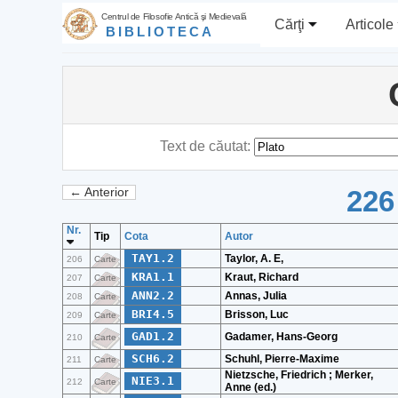
Centrul de Filosofie Antică şi Medievală
Cărţi
Articole
BIBLIOTECA
Text de căutat:
226
← Anterior
Nr.
Tip
Cota
Autor
TAY1.2
Taylor, A. E,
206
Carte
KRA1.1
Kraut, Richard
207
Carte
ANN2.2
Annas, Julia
208
Carte
BRI4.5
Brisson, Luc
209
Carte
GAD1.2
Gadamer, Hans-Georg
210
Carte
SCH6.2
Schuhl, Pierre-Maxime
211
Carte
Nietzsche, Friedrich ; Merker,
NIE3.1
212
Carte
Anne (ed.)