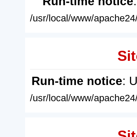
Run-time notice
/usr/local/www/apache24/
Sit
Run-time notice
: 
/usr/local/www/apache24/
Sit