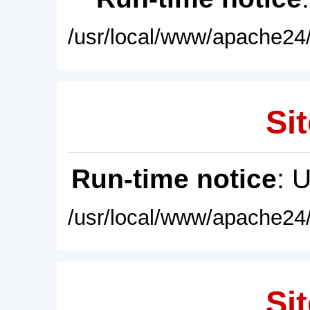
/usr/local/www/apache24/
Sit
Run-time notice
: 
/usr/local/www/apache24/
Sit