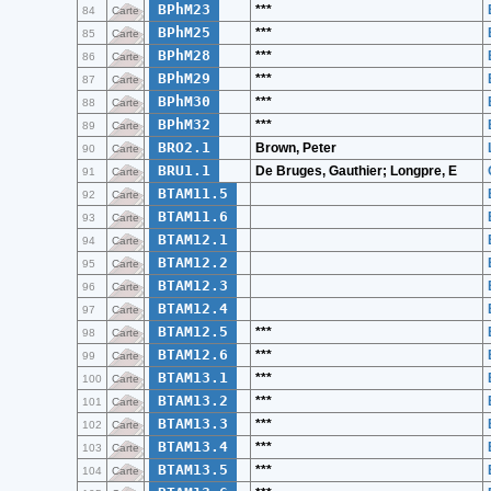
BPhM23
***
84
Carte
BPhM25
***
85
Carte
BPhM28
***
86
Carte
BPhM29
***
87
Carte
BPhM30
***
88
Carte
BPhM32
***
89
Carte
BRO2.1
Brown, Peter
90
Carte
BRU1.1
De Bruges, Gauthier; Longpre, E
91
Carte
BTAM11.5
92
Carte
BTAM11.6
93
Carte
BTAM12.1
94
Carte
BTAM12.2
95
Carte
BTAM12.3
96
Carte
BTAM12.4
97
Carte
BTAM12.5
***
98
Carte
BTAM12.6
***
99
Carte
BTAM13.1
***
100
Carte
BTAM13.2
***
101
Carte
BTAM13.3
***
102
Carte
BTAM13.4
***
103
Carte
BTAM13.5
***
104
Carte