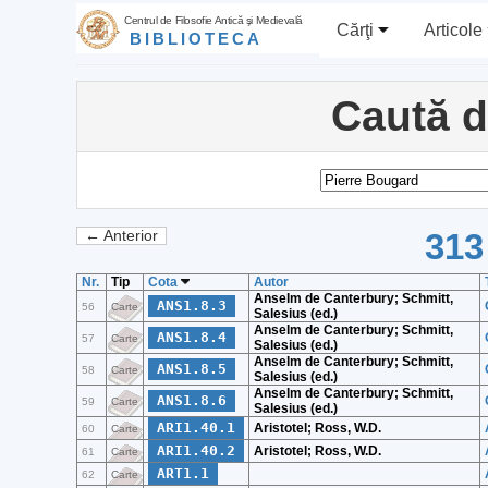
Centrul de Filosofie Antică şi Medievală
Cărţi
Articole
BIBLIOTECA
Caută 
313
← Anterior
Nr.
Tip
Cota
Autor
Anselm de Canterbury; Schmitt,
ANS1.8.3
56
Carte
Salesius (ed.)
Anselm de Canterbury; Schmitt,
ANS1.8.4
57
Carte
Salesius (ed.)
Anselm de Canterbury; Schmitt,
ANS1.8.5
58
Carte
Salesius (ed.)
Anselm de Canterbury; Schmitt,
ANS1.8.6
59
Carte
Salesius (ed.)
ARI1.40.1
Aristotel; Ross, W.D.
60
Carte
ARI1.40.2
Aristotel; Ross, W.D.
61
Carte
ART1.1
62
Carte