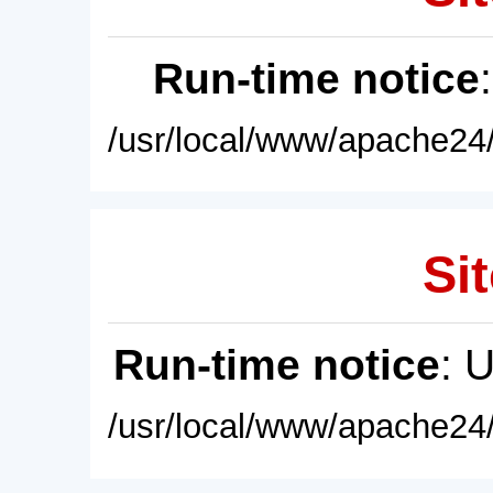
Run-time notice
/usr/local/www/apache24/
Sit
Run-time notice
: 
/usr/local/www/apache24/