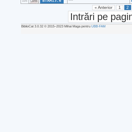
BTAM13.6
***
105
Carte
« Anterior
1
2
Intrări pe pagi
BiblioCat 3.0.32 © 2015‒2023 Mihai Maga pentru
UBB-FAM