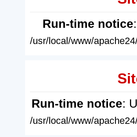
Run-time notice
/usr/local/www/apache24/
Sit
Run-time notice
: 
/usr/local/www/apache24/