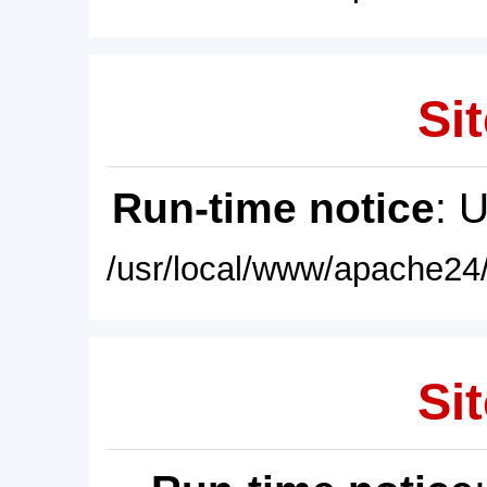
Sit
Run-time notice
: 
/usr/local/www/apache24/
Sit