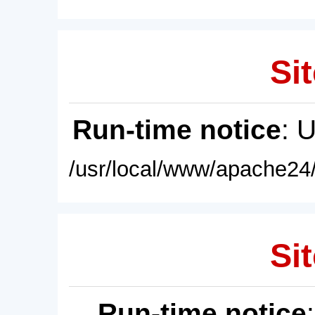
Sit
Run-time notice
: 
/usr/local/www/apache24/
Sit
Run-time notice