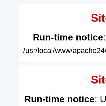
Sit
Run-time notice
/usr/local/www/apache24/
Sit
Run-time notice
: 