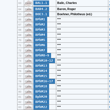
BAL1.1
Balic, Charles
63
Carte
BAR4.2
Baron, Roger
64
Carte
BOE3.1
Boehner, Philotheus (ed.)
65
Carte
BPhM1
***
66
Carte
BPhM2
***
67
Carte
BPhM3
***
68
Carte
BPhM4
***
69
Carte
BPhM5
***
70
Carte
BPhM6
***
71
Carte
BPhM7
***
72
Carte
BPhM8-9
***
73
Carte
BPhM10-12
***
74
Carte
BPhM13
***
75
Carte
BPhM14
***
76
Carte
BPhM15
***
77
Carte
BPhM16-17
***
78
Carte
BPhM18
***
79
Carte
BPhM19
***
80
Carte
BphM20
***
81
Carte
BPhM21
***
82
Carte
BPhM22
***
83
Carte