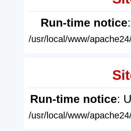
Run-time notice
/usr/local/www/apache24/
Sit
Run-time notice
: 
/usr/local/www/apache24/