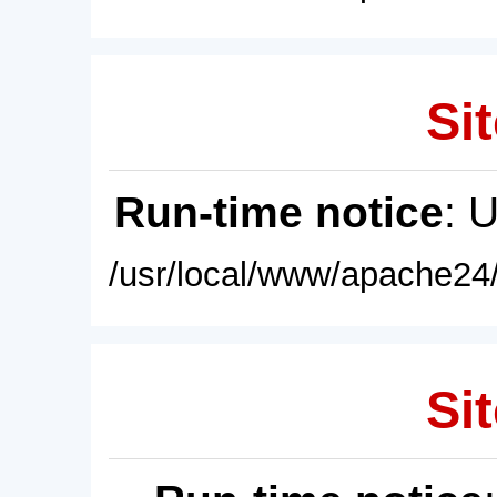
Sit
Run-time notice
: 
/usr/local/www/apache24/
Sit