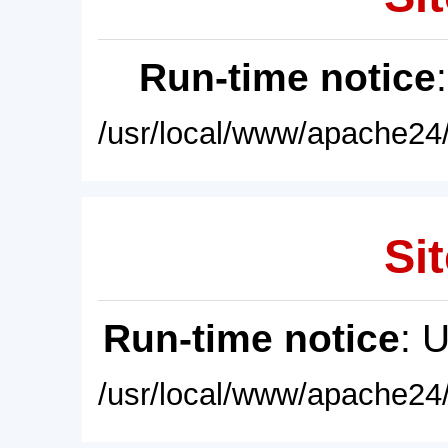
Run-time notice
/usr/local/www/apache24/
Sit
Run-time notice
: 
/usr/local/www/apache24/