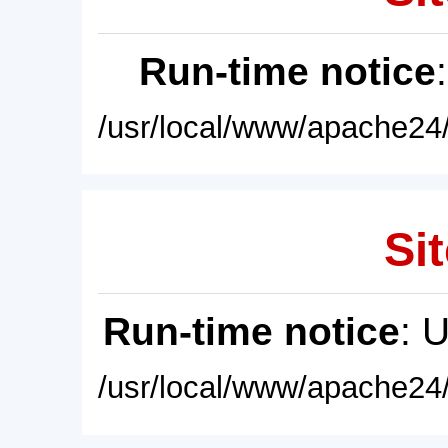
Run-time notice
/usr/local/www/apache24/
Sit
Run-time notice
: 
/usr/local/www/apache24/