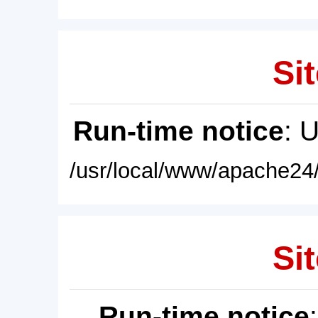
Sit
Run-time notice
: 
/usr/local/www/apache24/
Sit
Run-time notice