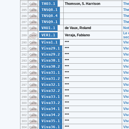
THO3.1
Thomson, S. Harrison
The
284
Carte
TNSQ8.1
The
285
Carte
TNSQ8.4
The
286
Carte
TNSQ9.1
The
287
Carte
VAU1.1
de Vaux, Roland
Not
288
Carte
Le 
VER1.1
Veraja, Fabiano
289
Carte
sec
Viva1.1
***
Viv
290
Carte
Viva29.1
***
Viv
291
Carte
Viva29.2
***
Viv
292
Carte
Viva30.1
***
Viv
293
Carte
Viva30.2
***
Viv
294
Carte
Viva31.1
***
Viv
295
Carte
Viva31.2
***
Viv
296
Carte
Viva32.1
***
Viv
297
Carte
Viva32.2
***
Viv
298
Carte
Viva33.1
***
Viv
299
Carte
Viva33.2
***
Viv
300
Carte
Viva34.1
***
Viv
301
Carte
Viva34.2
***
Viv
302
Carte
Viva35.1
***
Viv
303
Carte
Viva36.1
***
Viv
304
Carte