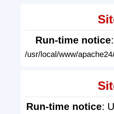
Sit
Run-time notice
/usr/local/www/apache24/
Sit
Run-time notice
: 