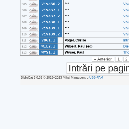
Viva36.2
***
Viv
305
Carte
Viva37.1
***
Viv
306
Carte
Viva37.2
***
Viv
307
Carte
Viva38.1
***
Viv
308
Carte
Viva39.1
***
Viv
309
Carte
Viva39.2
***
Viv
310
Carte
VOG1.1
Vogel, Cyrille
Int
311
Carte
WIL2.1
Wilpert, Paul (ed)
Die
312
Carte
WYS1.1
Wyser, Paul
Tho
313
Carte
« Anterior
1
2
Intrări pe pagi
BiblioCat 3.0.32 © 2015‒2023 Mihai Maga pentru
UBB-FAM