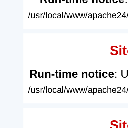
/usr/local/www/apache24/
Sit
Run-time notice
: 
/usr/local/www/apache24/
Sit