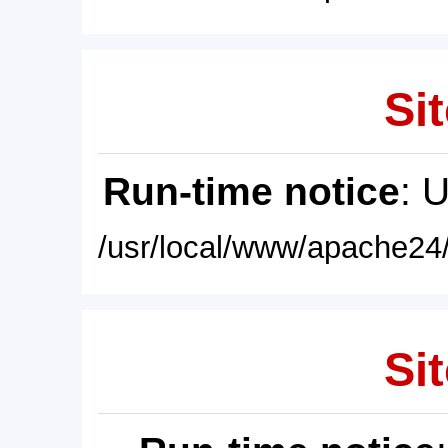
Sit
Run-time notice
: 
/usr/local/www/apache24/
Sit