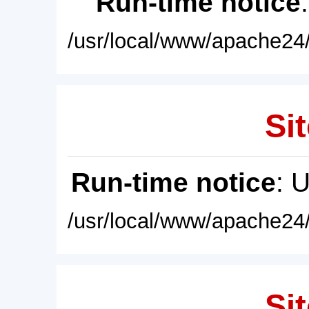
Run-time notice
/usr/local/www/apache24/
Sit
Run-time notice
: 
/usr/local/www/apache24/
Sit