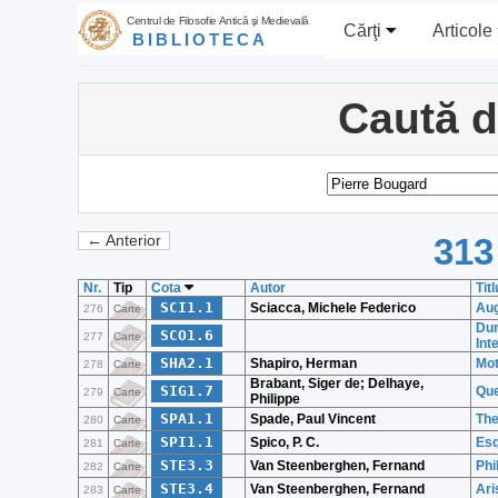
Centrul de Filosofie Antică şi Medievală
Cărţi
Articole
BIBLIOTECA
Caută 
313
← Anterior
Nr.
Tip
Cota
Autor
Titl
SCI1.1
Sciacca, Michele Federico
Aug
276
Carte
Dun
SCO1.6
277
Carte
Int
SHA2.1
Shapiro, Herman
Mot
278
Carte
Brabant, Siger de; Delhaye,
SIG1.7
Que
279
Carte
Philippe
SPA1.1
Spade, Paul Vincent
The
280
Carte
SPI1.1
Spico, P. C.
Esq
281
Carte
STE3.3
Van Steenberghen, Fernand
Phi
282
Carte
STE3.4
Van Steenberghen, Fernand
Ari
283
Carte