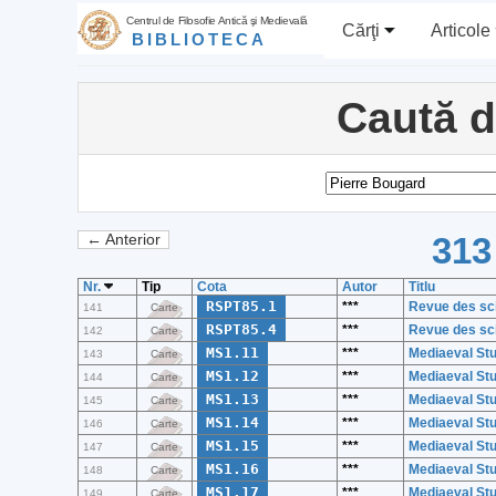
Centrul de Filosofie Antică şi Medievală
Cărţi
Articole
BIBLIOTECA
Caută 
313
← Anterior
Nr.
Tip
Cota
Autor
Titlu
RSPT85.1
***
Revue des sci
141
Carte
RSPT85.4
***
Revue des sci
142
Carte
MS1.11
***
Mediaeval St
143
Carte
MS1.12
***
Mediaeval St
144
Carte
MS1.13
***
Mediaeval St
145
Carte
MS1.14
***
Mediaeval St
146
Carte
MS1.15
***
Mediaeval St
147
Carte
MS1.16
***
Mediaeval St
148
Carte
MS1.17
***
Mediaeval St
149
Carte