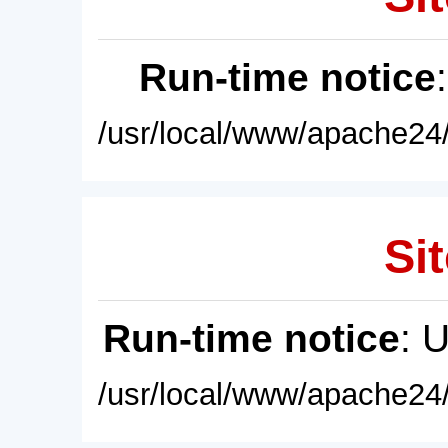
Run-time notice
/usr/local/www/apache24/
Sit
Run-time notice
: 
/usr/local/www/apache24/