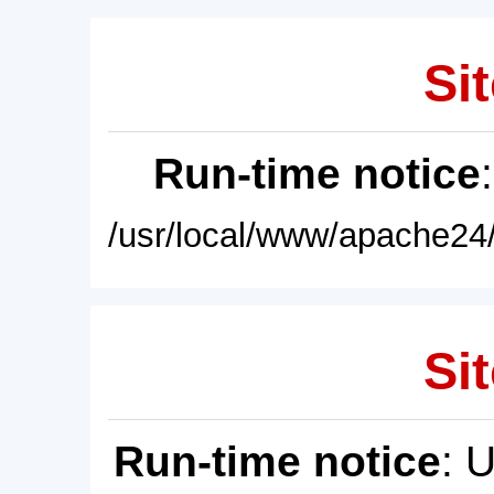
Sit
Run-time notice
/usr/local/www/apache24/
Sit
Run-time notice
: 