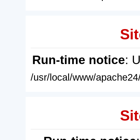
Sit
Run-time notice
: 
/usr/local/www/apache24/
Sit