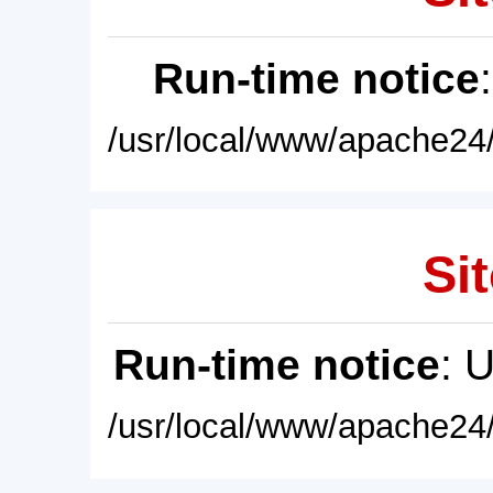
Run-time notice
/usr/local/www/apache24/
Sit
Run-time notice
: 
/usr/local/www/apache24/