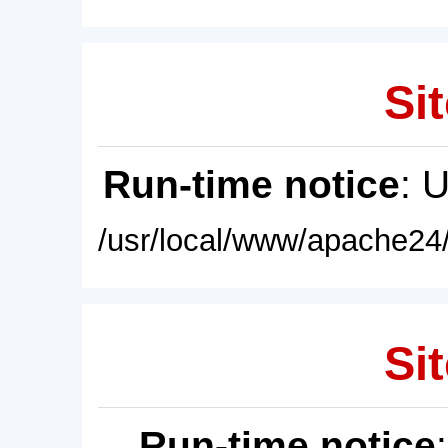
Sit
Run-time notice
: 
/usr/local/www/apache24/
Sit
Run-time notice