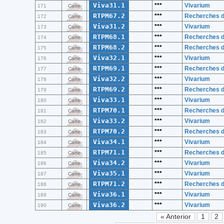
Viva31.1
***
Vivarium
171
Carte
RTPM67.2
***
Recherches de
172
Carte
Viva31.2
***
Vivarium
173
Carte
RTPM68.1
***
Recherches de
174
Carte
RTPM68.2
***
Recherches de
175
Carte
Viva32.1
***
Vivarium
176
Carte
RTPM69.1
***
Recherches de
177
Carte
Viva32.2
***
Vivarium
178
Carte
RTPM69.2
***
Recherches de
179
Carte
Viva33.1
***
Vivarium
180
Carte
RTPM70.1
***
Recherches de
181
Carte
Viva33.2
***
Vivarium
182
Carte
RTPM70.2
***
Recherches de
183
Carte
Viva34.1
***
Vivarium
184
Carte
RTPM71.1
***
Recherches de
185
Carte
Viva34.2
***
Vivarium
186
Carte
Viva35.1
***
Vivarium
187
Carte
RTPM71.2
***
Recherches de
188
Carte
Viva36.1
***
Vivarium
189
Carte
Viva36.2
***
Vivarium
190
Carte
« Anterior
1
2