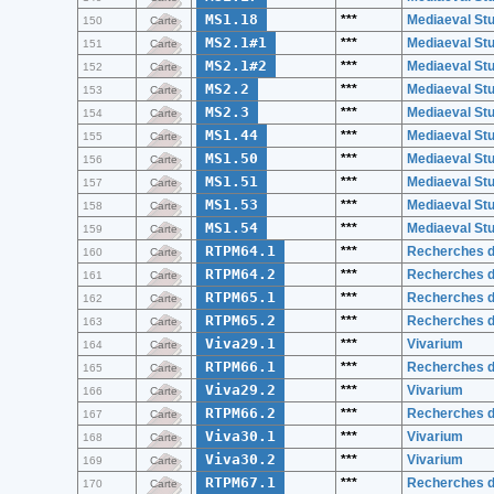
MS1.18
***
Mediaeval St
150
Carte
MS2.1#1
***
Mediaeval Stu
151
Carte
MS2.1#2
***
Mediaeval Stu
152
Carte
MS2.2
***
Mediaeval Stu
153
Carte
MS2.3
***
Mediaeval Stu
154
Carte
MS1.44
***
Mediaeval St
155
Carte
MS1.50
***
Mediaeval St
156
Carte
MS1.51
***
Mediaeval St
157
Carte
MS1.53
***
Mediaeval St
158
Carte
MS1.54
***
Mediaeval St
159
Carte
RTPM64.1
***
Recherches de
160
Carte
RTPM64.2
***
Recherches de
161
Carte
RTPM65.1
***
Recherches de
162
Carte
RTPM65.2
***
Recherches de
163
Carte
Viva29.1
***
Vivarium
164
Carte
RTPM66.1
***
Recherches de
165
Carte
Viva29.2
***
Vivarium
166
Carte
RTPM66.2
***
Recherches de
167
Carte
Viva30.1
***
Vivarium
168
Carte
Viva30.2
***
Vivarium
169
Carte
RTPM67.1
***
Recherches de
170
Carte