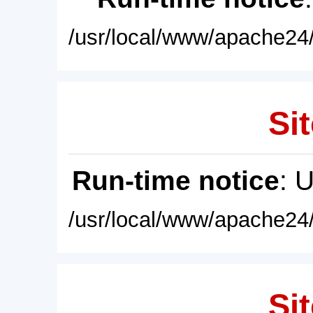
/usr/local/www/apache24/
Sit
Run-time notice
: 
/usr/local/www/apache24/
Sit