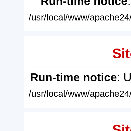
Run-time notice
/usr/local/www/apache24/
Sit
Run-time notice
: 
/usr/local/www/apache24/
Sit