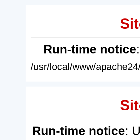
Sit
Run-time notice
/usr/local/www/apache24/
Sit
Run-time notice
: 