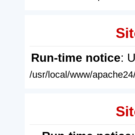
Sit
Run-time notice
: 
/usr/local/www/apache24/
Sit