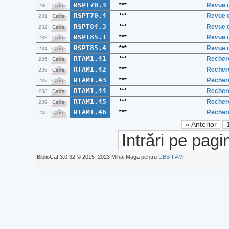
RSPT70.3
***
Revue d
230
Carte
RSPT70.4
***
Revue d
231
Carte
RSPT84.3
***
Revue d
232
Carte
RSPT85.1
***
Revue d
233
Carte
RSPT85.4
***
Revue d
234
Carte
RTAM1.41
***
Recherc
235
Carte
RTAM1.42
***
Recherc
236
Carte
RTAM1.43
***
Recherc
237
Carte
RTAM1.44
***
Recherc
238
Carte
RTAM1.45
***
Recherc
239
Carte
RTAM1.46
***
Recherc
240
Carte
« Anterior
Intrări pe pagi
BiblioCat 3.0.32 © 2015‒2023 Mihai Maga pentru
UBB-FAM