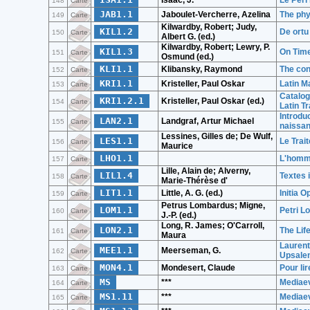
Isaac, J.
Le Peri
148
Carte
JAB1.1
Jaboulet-Vercherre, Azelina
The phy
149
Carte
Kilwardby, Robert; Judy,
KIL1.2
De ortu
150
Carte
Albert G. (ed.)
Kilwardby, Robert; Lewry, P.
KIL1.3
On Time
151
Carte
Osmund (ed.)
KLI1.1
Klibansky, Raymond
The con
152
Carte
KRI1.1
Kristeller, Paul Oskar
Latin M
153
Carte
Catalog
KRI1.2.1
Kristeller, Paul Oskar (ed.)
154
Carte
Latin T
Introduc
LAN2.1
Landgraf, Artur Michael
155
Carte
naissan
Lessines, Gilles de; De Wulf,
LES1.1
Le Trai
156
Carte
Maurice
LHO1.1
L'homme
157
Carte
Lille, Alain de; Alverny,
LIL1.4
Textes 
158
Carte
Marie-Thérèse d'
LIT1.1
Little, A. G. (ed.)
Initia 
159
Carte
Petrus Lombardus; Migne,
LOM1.1
Petri L
160
Carte
J.-P. (ed.)
Long, R. James; O'Carroll,
LON2.1
The Lif
161
Carte
Maura
Laurent
MEE1.1
Meerseman, G.
162
Carte
Upsalen
MON4.1
Mondesert, Claude
Pour lir
163
Carte
MS
***
Mediaev
164
Carte
MS1.11
***
Mediaev
165
Carte