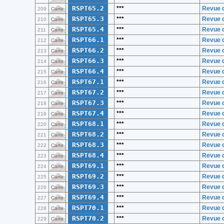
RSPT65.2
***
Revue d
209
Carte
RSPT65.3
***
Revue d
210
Carte
RSPT65.4
***
Revue d
211
Carte
RSPT66.1
***
Revue d
212
Carte
RSPT66.2
***
Revue d
213
Carte
RSPT66.3
***
Revue d
214
Carte
RSPT66.4
***
Revue d
215
Carte
RSPT67.1
***
Revue d
216
Carte
RSPT67.2
***
Revue d
217
Carte
RSPT67.3
***
Revue d
218
Carte
RSPT67.4
***
Revue d
219
Carte
RSPT68.1
***
Revue d
220
Carte
RSPT68.2
***
Revue d
221
Carte
RSPT68.3
***
Revue d
222
Carte
RSPT68.4
***
Revue d
223
Carte
RSPT69.1
***
Revue d
224
Carte
RSPT69.2
***
Revue d
225
Carte
RSPT69.3
***
Revue d
226
Carte
RSPT69.4
***
Revue d
227
Carte
RSPT70.1
***
Revue d
228
Carte
RSPT70.2
***
Revue d
229
Carte