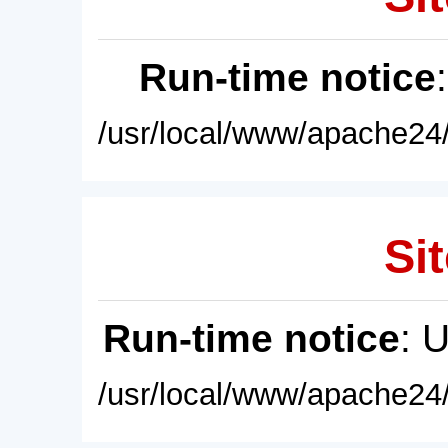
Run-time notice
/usr/local/www/apache24/
Sit
Run-time notice
: 
/usr/local/www/apache24/