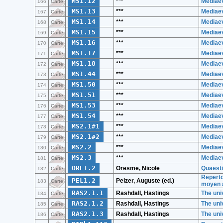
MS1.12
***
Mediaev
166
Carte
MS1.13
***
Mediaev
167
Carte
MS1.14
***
Mediaev
168
Carte
MS1.15
***
Mediaev
169
Carte
MS1.16
***
Mediaev
170
Carte
MS1.17
***
Mediaev
171
Carte
MS1.18
***
Mediaev
172
Carte
MS1.44
***
Mediaev
173
Carte
MS1.50
***
Mediaev
174
Carte
MS1.51
***
Mediaev
175
Carte
MS1.53
***
Mediaev
176
Carte
MS1.54
***
Mediaev
177
Carte
MS2.1#1
***
Mediaev
178
Carte
MS2.1#2
***
Mediaev
179
Carte
MS2.2
***
Mediaev
180
Carte
MS2.3
***
Mediaev
181
Carte
ORE1.2
Oresme, Nicole
Quaesti
182
Carte
Repertoi
PEL1.2
Pelzer, Auguste (ed.)
183
Carte
moyen 
RAS2.1.1
Rashdall, Hastings
The uni
184
Carte
RAS2.1.2
Rashdall, Hastings
The univ
185
Carte
RAS2.1.3
Rashdall, Hastings
The univ
186
Carte