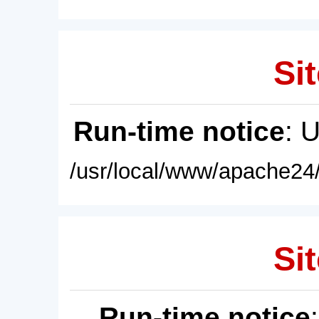
Sit
Run-time notice
: 
/usr/local/www/apache24/
Sit
Run-time notice