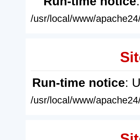
Run-time notice
/usr/local/www/apache24/
Sit
Run-time notice
: 
/usr/local/www/apache24/
Sit