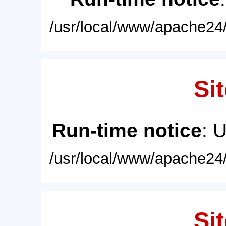
/usr/local/www/apache24/
Sit
Run-time notice
: 
/usr/local/www/apache24/
Sit