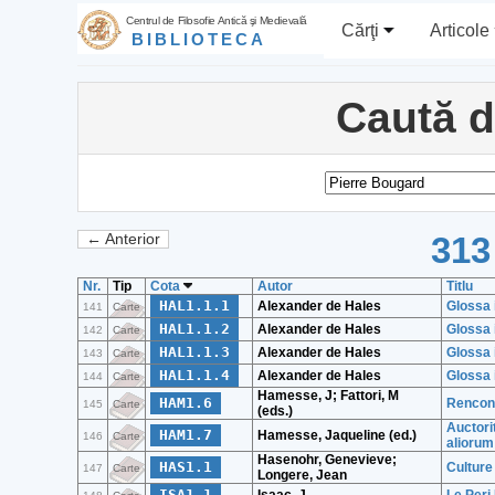
Centrul de Filosofie Antică şi Medievală
Cărţi
Articole
BIBLIOTECA
Caută 
313
← Anterior
Nr.
Tip
Cota
Autor
Titlu
HAL1.1.1
Alexander de Hales
Glossa 
141
Carte
HAL1.1.2
Alexander de Hales
Glossa 
142
Carte
HAL1.1.3
Alexander de Hales
Glossa 
143
Carte
HAL1.1.4
Alexander de Hales
Glossa 
144
Carte
Hamesse, J; Fattori, M
HAM1.6
Rencont
145
Carte
(eds.)
Auctori
HAM1.7
Hamesse, Jaqueline (ed.)
146
Carte
aliorum
Hasenohr, Genevieve;
HAS1.1
Culture 
147
Carte
Longere, Jean
ISA1.1