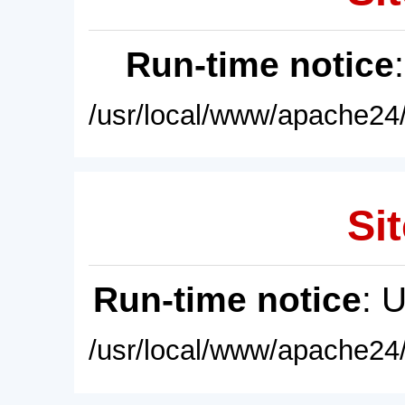
Run-time notice
/usr/local/www/apache24/
Sit
Run-time notice
: 
/usr/local/www/apache24/