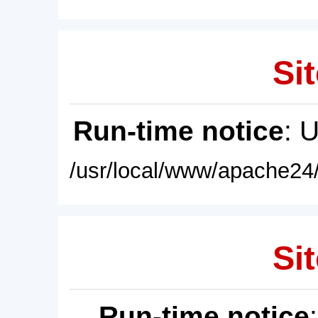
Sit
Run-time notice
: 
/usr/local/www/apache24/
Sit
Run-time notice