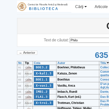
Centrul de Filosofie Antică şi Medievală
Cărţi
Articole
BIBLIOTECA
Text de căutat:
635
← Anterior
Nr.
Tip
Cota
Autor
Titlu
BOE3.2
Boehner, Philotheus
Collec
91
Carte
Comme 
X-kal1.3
Kaluza, Zenon
92
Articol
quatt
BOE1.1
Boethius
Consol
93
Carte
D'un p
X-vas1.3
Vasiliu, Anca
94
Articol
&gt;&g
IMB1.2
Imbach, Ruedi
Dante,
95
Carte
FLA1.3
Flasch, Kurt (ed.)
Das B
96
Carte
Das Pr
X-tro1.3
Trottman, Christian
97
Articol
Proble
Hoffmann, Tobias; Muller,