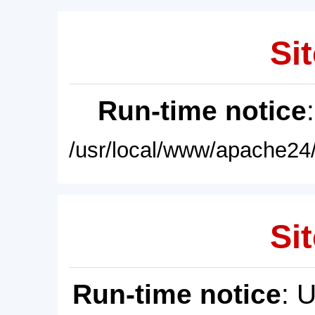
Sit
Run-time notice
/usr/local/www/apache24/
Sit
Run-time notice
: 