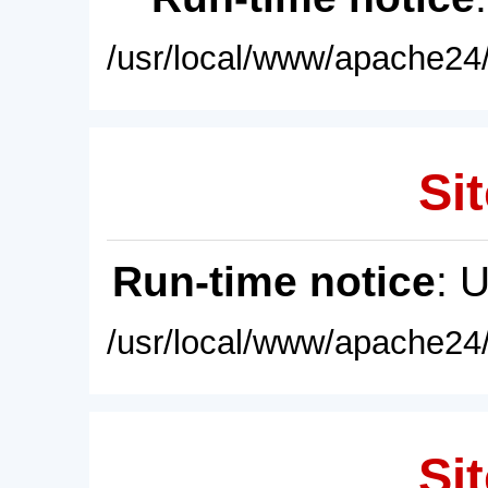
/usr/local/www/apache24/
Sit
Run-time notice
: 
/usr/local/www/apache24/
Sit