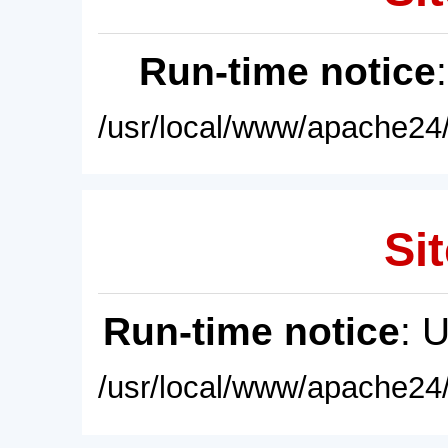
Run-time notice
/usr/local/www/apache24/
Sit
Run-time notice
: 
/usr/local/www/apache24/