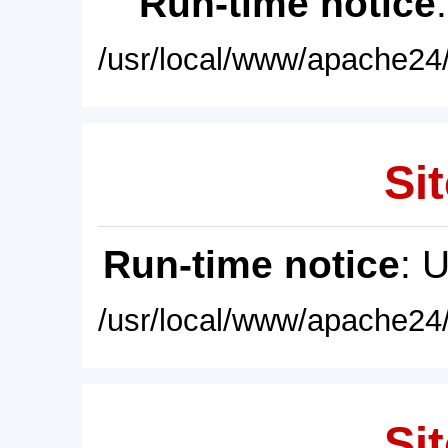
Run-time notice
/usr/local/www/apache24/
Sit
Run-time notice
: 
/usr/local/www/apache24/
Sit