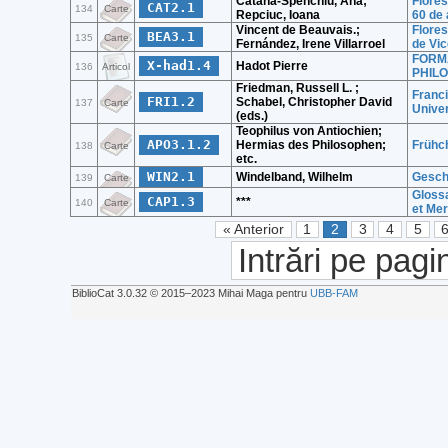
Catană-Spenchiu, Ana;
Flores
CAT2.1
134
Carte
Repciuc, Ioana
60 de 
Vincent de Beauvais.;
Flores
BEA3.1
135
Carte
Fernández, Irene Villarroel
de Vi
FORMA
X-had1.4
Hadot Pierre
136
Articol
PHIL
Friedman, Russell L. ;
Franci
FRI1.2
Schabel, Christopher David
137
Carte
Univer
(eds.)
Teophilus von Antiochien;
APO3.1.2
Hermias des Philosophen;
Frühch
138
Carte
etc.
WIN2.1
Windelband, Wilhelm
Geschi
139
Carte
Glossa
CAP1.3
***
140
Carte
et Mer
« Anterior
1
2
3
4
5
Intrări pe pagi
BiblioCat 3.0.32 © 2015‒2023 Mihai Maga pentru
UBB-FAM