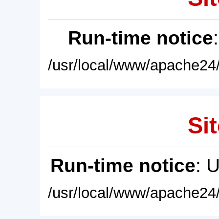
Run-time notice
/usr/local/www/apache24/
Sit
Run-time notice
: 
/usr/local/www/apache24/