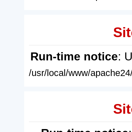
Sit
Run-time notice
: 
/usr/local/www/apache24/
Sit