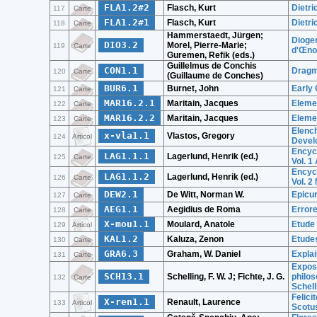
FLA1.2#2
Flasch, Kurt
Dietri
117
Carte
FLA1.2#1
Flasch, Kurt
Dietri
118
Carte
Hammerstaedt, Jürgen;
Diogen
DIO3.2
Morel, Pierre-Marie;
119
Carte
d'Œnoa
Guremen, Refik (eds.)
Guillelmus de Conchis
CON1.1
Dragma
120
Carte
(Guillaume de Conches)
BUR6.1
Burnet, John
Early
121
Carte
MAR16.2.1
Maritain, Jacques
Elemen
122
Carte
MAR16.2.2
Maritain, Jacques
Elemen
123
Carte
Elench
x-vla1.1
Vlastos, Gregory
124
Articol
Devel
Encycl
LAG1.1.1
Lagerlund, Henrik (ed.)
125
Carte
Vol. 1
Encycl
LAG1.1.2
Lagerlund, Henrik (ed.)
126
Carte
Vol. 2
DEW2.1
De Witt, Norman W.
Epicur
127
Carte
AEG1.1
Aegidius de Roma
Error
128
Carte
X-mou1.1
Moulard, Anatole
Etude 
129
Articol
KAL1.2
Kaluza, Zenon
Etudes
130
Carte
GRA6.3
Graham, W. Daniel
Explai
131
Carte
Exposi
SCH13.1
Schelling, F. W. J; Fichte, J. G.
philos
132
Carte
Schell
Felici
X-ren1.1
Renault, Laurence
133
Articol
Scotu