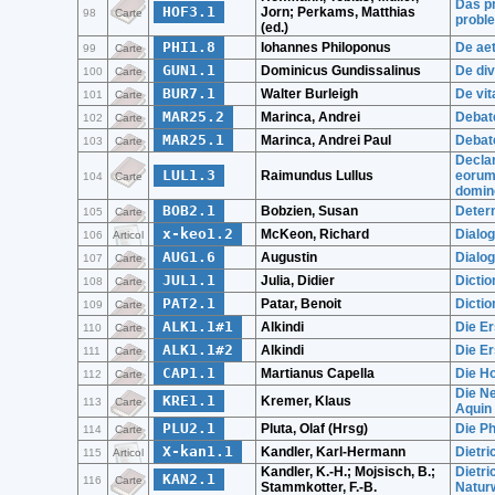
Das pr
HOF3.1
Jorn; Perkams, Matthias
98
Carte
proble
(ed.)
PHI1.8
Iohannes Philoponus
De aet
99
Carte
GUN1.1
Dominicus Gundissalinus
De div
100
Carte
BUR7.1
Walter Burleigh
De vit
101
Carte
MAR25.2
Marinca, Andrei
Debate
102
Carte
MAR25.1
Marinca, Andrei Paul
Debate
103
Carte
Declar
LUL1.3
Raimundus Lullus
eorum
104
Carte
domino
BOB2.1
Bobzien, Susan
Determ
105
Carte
x-keo1.2
McKeon, Richard
Dialog
106
Articol
AUG1.6
Augustin
Dialog
107
Carte
JUL1.1
Julia, Didier
Dictio
108
Carte
PAT2.1
Patar, Benoit
Dicti
109
Carte
ALK1.1#1
Alkindi
Die Er
110
Carte
ALK1.1#2
Alkindi
Die Er
111
Carte
CAP1.1
Martianus Capella
Die Ho
112
Carte
Die N
KRE1.1
Kremer, Klaus
113
Carte
Aquin
PLU2.1
Pluta, Olaf (Hrsg)
Die Ph
114
Carte
X-kan1.1
Kandler, Karl-Hermann
Dietri
115
Articol
Kandler, K.-H.; Mojsisch, B.;
Dietri
KAN2.1
116
Carte
Stammkotter, F.-B.
Natur