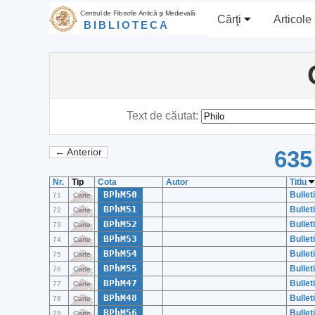
Centrul de Filosofie Antică şi Medievală
Cărţi
Articole
BIBLIOTECA
Text de căutat:
635
← Anterior
Nr.
Tip
Cota
Autor
Titlu
BPhM50
Bullet
71
Carte
BPhM51
Bullet
72
Carte
BPhM52
Bullet
73
Carte
BPhM53
Bullet
74
Carte
BPhM54
Bullet
75
Carte
BPhM55
Bullet
76
Carte
BPhM47
Bullet
77
Carte
BPhM48
Bullet
78
Carte
BPhM56
Bullet
79
Carte