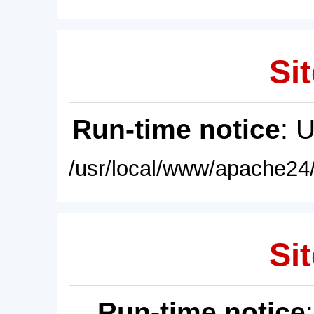
Sit
Run-time notice
: 
/usr/local/www/apache24/
Sit
Run-time notice