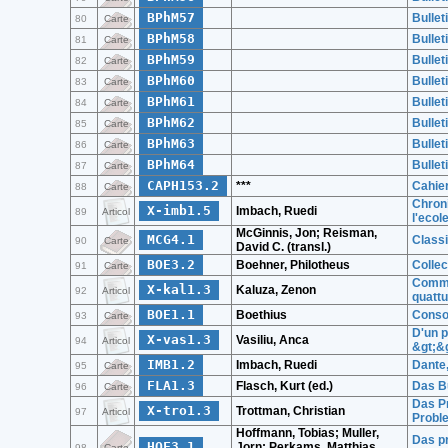
BPhM57
Bullet
80
Carte
BPhM58
Bullet
81
Carte
BPhM59
Bullet
82
Carte
BPhM60
Bullet
83
Carte
BPhM61
Bullet
84
Carte
BPhM62
Bullet
85
Carte
BPhM63
Bullet
86
Carte
BPhM64
Bullet
87
Carte
CAPH153.2
***
Cahie
88
Carte
Chroni
X-imb1.5
Imbach, Ruedi
89
Articol
l'ecol
McGinnis, Jon; Reisman,
MCG4.1
Classi
90
Carte
David C. (transl.)
BOE3.2
Boehner, Philotheus
Collec
91
Carte
Comme 
X-kal1.3
Kaluza, Zenon
92
Articol
quatt
BOE1.1
Boethius
Consol
93
Carte
D'un p
X-vas1.3
Vasiliu, Anca
94
Articol
&gt;&g
IMB1.2
Imbach, Ruedi
Dante,
95
Carte
FLA1.3
Flasch, Kurt (ed.)
Das B
96
Carte
Das Pr
X-tro1.3
Trottman, Christian
97
Articol
Proble
Hoffmann, Tobias; Muller,
Das pr
HOF3.1
Jorn; Perkams, Matthias
98
Carte