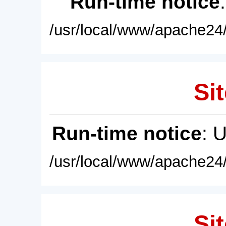
Run-time notice
/usr/local/www/apache24/
Sit
Run-time notice
: 
/usr/local/www/apache24/
Sit