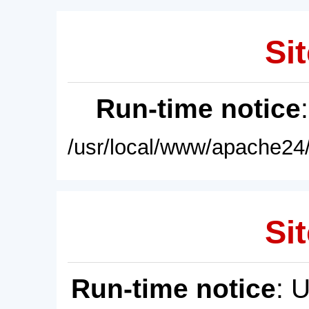
Sit
Run-time notice
/usr/local/www/apache24/
Sit
Run-time notice
: 