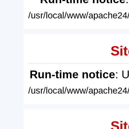
/usr/local/www/apache24/
Sit
Run-time notice
: 
/usr/local/www/apache24/
Sit