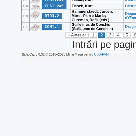
FLA1.2#1
Flasch, Kurt
Dietri
118
Carte
Hammerstaedt, Jürgen;
Diogen
DIO3.2
Morel, Pierre-Marie;
119
Carte
d'Œnoa
Guremen, Refik (eds.)
Guillelmus de Conchis
CON1.1
Dragma
120
Carte
(Guillaume de Conches)
« Anterior
1
2
3
4
5
Intrări pe pagi
BiblioCat 3.0.32 © 2015‒2023 Mihai Maga pentru
UBB-FAM