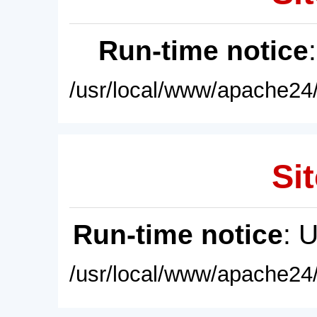
Run-time notice
/usr/local/www/apache24/
Sit
Run-time notice
: 
/usr/local/www/apache24/