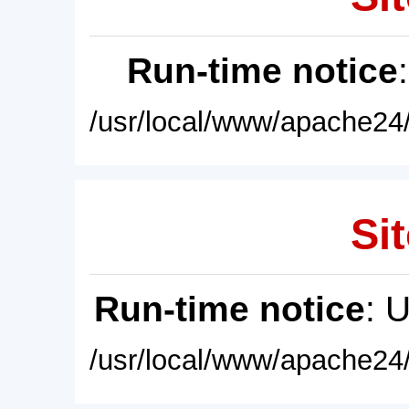
Run-time notice
/usr/local/www/apache24/
Sit
Run-time notice
: 
/usr/local/www/apache24/