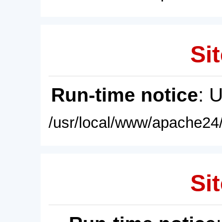
Sit
Run-time notice
: 
/usr/local/www/apache24/
Sit