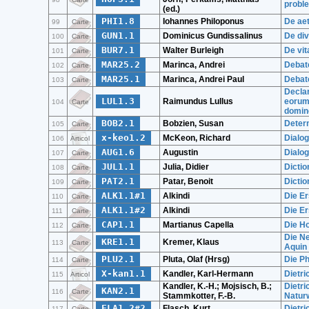
proble
(ed.)
PHI1.8
Iohannes Philoponus
De aet
99
Carte
GUN1.1
Dominicus Gundissalinus
De div
100
Carte
BUR7.1
Walter Burleigh
De vit
101
Carte
MAR25.2
Marinca, Andrei
Debate
102
Carte
MAR25.1
Marinca, Andrei Paul
Debate
103
Carte
Declar
LUL1.3
Raimundus Lullus
eorum
104
Carte
domino
BOB2.1
Bobzien, Susan
Determ
105
Carte
x-keo1.2
McKeon, Richard
Dialog
106
Articol
AUG1.6
Augustin
Dialog
107
Carte
JUL1.1
Julia, Didier
Dictio
108
Carte
PAT2.1
Patar, Benoit
Dicti
109
Carte
ALK1.1#1
Alkindi
Die Er
110
Carte
ALK1.1#2
Alkindi
Die Er
111
Carte
CAP1.1
Martianus Capella
Die Ho
112
Carte
Die N
KRE1.1
Kremer, Klaus
113
Carte
Aquin
PLU2.1
Pluta, Olaf (Hrsg)
Die Ph
114
Carte
X-kan1.1
Kandler, Karl-Hermann
Dietri
115
Articol
Kandler, K.-H.; Mojsisch, B.;
Dietri
KAN2.1
116
Carte
Stammkotter, F.-B.
Natur
FLA1.2#2
Flasch, Kurt
Dietri
117
Carte