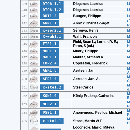
DIO6.1.1
Diogenes Laertius
L
239
Carte
DIO6.1.2
Diogenes Laertius
L
240
Carte
BUT1.2
Buttgen, Philippe
L
241
Carte
L
ANN1.1
Annick Charles-Saget
242
Carte
P
x-ser2.1
Sérouya, Henri
M
243
Articol
X-wah1.1
Wahl, Francois
M
244
Articol
Field, Sean L.; Lerner, R. E.;
M
FIE1.1
245
Carte
Piron, S (ed.)
H
MUD1.1
Mudry, Philippe
M
246
Carte
MAU1.1
Maurer, Armand A.
M
247
Carte
COP2.4
Copleston, Frederick
M
248
Carte
M
AER1.5
Aertsen, Jan
249
Carte
A
M
AER1.4
Aertsen, Jan. A.
250
Carte
C
M
x-ste1.2
Steel Carlos
251
Articol
&
M
KON1.4
König-Pralong, Catherine
252
Carte
E
M
MEL2.1
253
Carte
P
M
PSE1.1
Anonymous; Psellos, Michael
254
Carte
P
M
x-sto2.1
Stone, Martin W F.
255
Articol
D
Loconsole, Mario; Miteva,