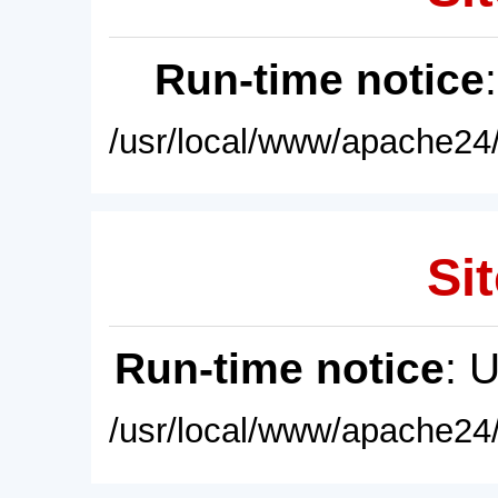
Run-time notice
/usr/local/www/apache24/
Sit
Run-time notice
: 
/usr/local/www/apache24/