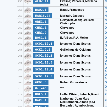
ALB2.11
Evelina; Panarelli, Marilena
N
256
Carte
(eds.)
N
BAU2.1
Bausi, Francesco
257
Carte
l
MAR16.22
Maritain, Jacques
N
258
Carte
Celeyrett, Jean; Grellard,
N
ORE1.1
259
Carte
Christophe
l
CHR1.1
Chrysippe
O
260
Carte
CHR1.2
Chrysippe
O
261
Carte
BOS1.1
E. P. Bos, P. A. Meijer
O
262
Carte
O
SCO1.12.1
Iohannes Duns Scotus
263
Carte
Q
OCK1.9.2
Guillelmus de Ockham
O
264
Carte
O
SCO1.12.2
Iohannes Duns Scotus
265
Carte
Q
O
SCO1.12.3
Iohannes Duns Scotus
266
Carte
A
O
SCO1.12.4
Iohannes Duns Scotus
267
Carte
A
O
SCO1.12.5
Iohannes Duns Scotus
268
Carte
A
GRO1.3
Robert Grosseteste
O
269
Carte
O
Orie46
***
270
Carte
S
HOF5.1
Hoffe, Otfried, Imbach, Ruedi
P
271
Carte
Narbonne, Jean-Marc;
NAR1.1
P
272
Carte
Reckermann, Alfons (ed.)
Beccarisi, A; Imbach und