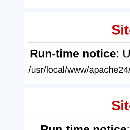
Sit
Run-time notice
: 
/usr/local/www/apache24/
Sit
Run-time notice