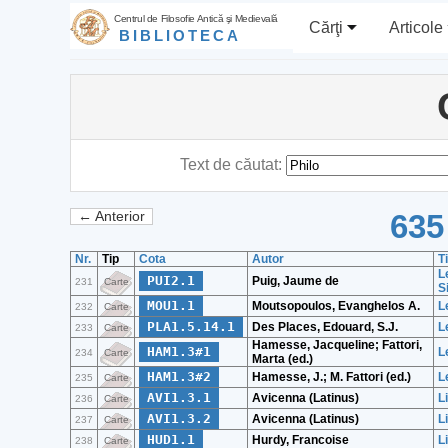
Centrul de Filosofie Antică şi Medievală
Cărţi
Articole
BIBLIOTECA
Text de căutat:
635
← Anterior
Nr.
Tip
Cota
Autor
T
L
PUI2.1
Puig, Jaume de
231
Carte
S
MOU1.1
Moutsopoulos, Evanghelos A.
L
232
Carte
PLA1.5.14.1
Des Places, Edouard, S.J.
L
233
Carte
Hamesse, Jacqueline; Fattori,
HAM1.3#1
L
234
Carte
Marta (ed.)
HAM1.3#2
Hamesse, J.; M. Fattori (ed.)
L
235
Carte
AVI1.3.1
Avicenna (Latinus)
L
236
Carte
AVI1.3.2
Avicenna (Latinus)
L
237
Carte
HUD1.1
Hurdy, Francoise
L
238
Carte