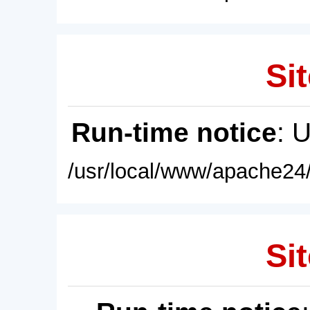
Sit
Run-time notice
: 
/usr/local/www/apache24/
Sit