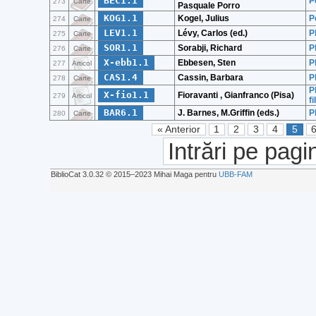
BEC1.1
P
273
Carte
Pasquale Porro
KOG1.1
Kogel, Julius
P
274
Carte
LEV1.1
Lévy, Carlos (ed.)
P
275
Carte
SOR1.1
Sorabji, Richard
P
276
Carte
X-ebb1.1
Ebbesen, Sten
P
277
Articol
CAS1.4
Cassin, Barbara
P
278
Carte
P
X-fio1.1
Fioravanti , Gianfranco (Pisa)
279
Articol
f
BAR6.1
J. Barnes, M.Griffin (eds.)
P
280
Carte
« Anterior
1
2
3
4
5
Intrări pe pagi
BiblioCat 3.0.32 © 2015‒2023 Mihai Maga pentru
UBB-FAM