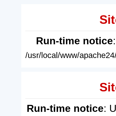
Sit
Run-time notice
/usr/local/www/apache24/
Sit
Run-time notice
: 