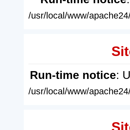
/usr/local/www/apache24/
Sit
Run-time notice
: 
/usr/local/www/apache24/
Sit