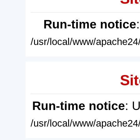
Run-time notice
/usr/local/www/apache24/
Sit
Run-time notice
: 
/usr/local/www/apache24/