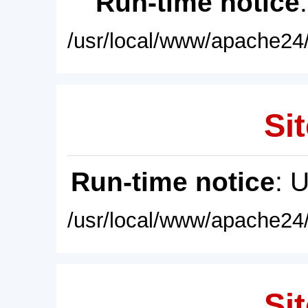
Run-time notice
/usr/local/www/apache24/
Sit
Run-time notice
: 
/usr/local/www/apache24/
Sit