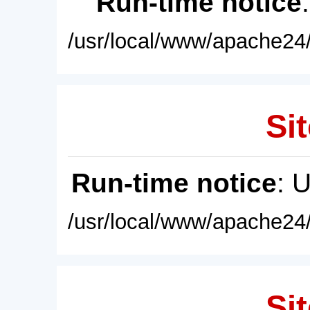
Run-time notice
/usr/local/www/apache24/
Sit
Run-time notice
: 
/usr/local/www/apache24/
Sit