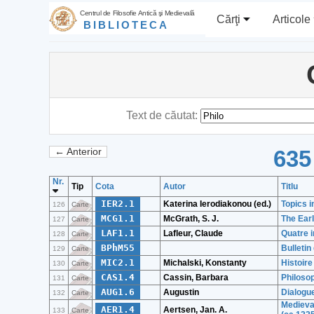
Centrul de Filosofie Antică şi Medievală
Cărţi
Articole
BIBLIOTECA
Text de căutat:
635
← Anterior
Nr.
Tip
Cota
Autor
Titlu
IER2.1
Katerina Ierodiakonou (ed.)
Topics i
126
Carte
MCG1.1
McGrath, S. J.
The Ear
127
Carte
LAF1.1
Lafleur, Claude
Quatre i
128
Carte
BPhM55
Bulleti
129
Carte
MIC2.1
Michalski, Konstanty
Histoire
130
Carte
CAS1.4
Cassin, Barbara
Philosop
131
Carte
AUG1.6
Augustin
Dialogue
132
Carte
Medieval
AER1.4
Aertsen, Jan. A.
133
Carte