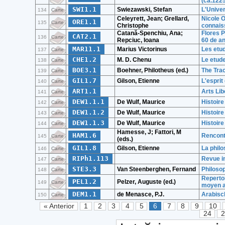
(ca.1225
SWI1.1
Swiezawski, Stefan
L'Univer
134
Carte
Celeyrett, Jean; Grellard,
Nicole O
ORE1.1
135
Carte
Christophe
connaiss
Catană-Spenchiu, Ana;
Flores P
CAT2.1
136
Carte
Repciuc, Ioana
60 de an
MAR11.1
Marius Victorinus
Les etud
137
Carte
CHE1.2
M. D. Chenu
Le etud
138
Carte
BOE3.1
Boehner, Philotheus (ed.)
The Tra
139
Carte
GIL1.7
Gilson, Etienne
L'esprit
140
Carte
ART1.1
Arts Li
141
Carte
DEW1.1.1
De Wulf, Maurice
Histoire
142
Carte
DEW1.1.2
De Wulf, Maurice
Histoire
143
Carte
DEW1.1.3
De Wulf, Maurice
Histoire
144
Carte
Hamesse, J; Fattori, M
HAM1.6
Rencont
145
Carte
(eds.)
GIL1.8
Gilson, Etienne
La phil
146
Carte
RIPh1.113
Revue in
147
Carte
STE3.3
Van Steenberghen, Fernand
Philosop
148
Carte
Repertoi
PEL1.2
Pelzer, Auguste (ed.)
149
Carte
moyen 
DEM1.1
de Menasce, P.J.
Arabisc
150
Carte
« Anterior
1
2
3
4
5
6
7
8
9
10
24