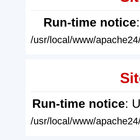
Run-time notice
/usr/local/www/apache24/
Sit
Run-time notice
: 
/usr/local/www/apache24/