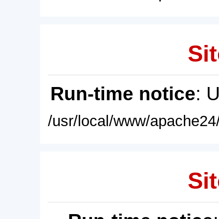
Sit
Run-time notice
: 
/usr/local/www/apache24/
Sit