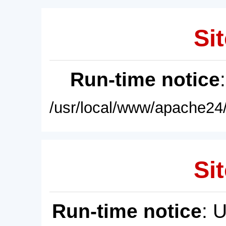
Sit
Run-time notice
/usr/local/www/apache24/
Sit
Run-time notice
: 