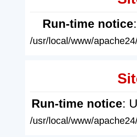
Run-time notice
/usr/local/www/apache24/
Sit
Run-time notice
: 
/usr/local/www/apache24/