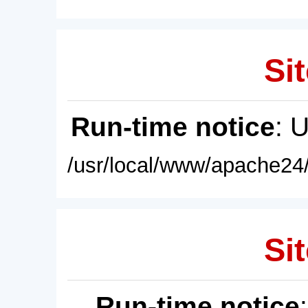
Sit
Run-time notice
: 
/usr/local/www/apache24/
Sit
Run-time notice