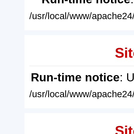
/usr/local/www/apache24/
Sit
Run-time notice
: 
/usr/local/www/apache24/
Sit