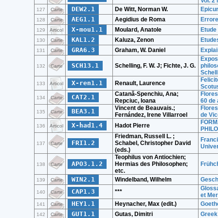
Vol. 2
DEW2.1
De Witt, Norman W.
Epicur
127
Carte
AEG1.1
Aegidius de Roma
Error
128
Carte
X-mou1.1
Moulard, Anatole
Etude 
129
Articol
KAL1.2
Kaluza, Zenon
Etudes
130
Carte
GRA6.3
Graham, W. Daniel
Explai
131
Carte
Exposi
SCH13.1
Schelling, F. W. J; Fichte, J. G.
philos
132
Carte
Schell
Felici
X-ren1.1
Renault, Laurence
133
Articol
Scotu
Catană-Spenchiu, Ana;
Flores
CAT2.1
134
Carte
Repciuc, Ioana
60 de 
Vincent de Beauvais.;
Flores
BEA3.1
135
Carte
Fernández, Irene Villarroel
de Vi
FORMA
X-had1.4
Hadot Pierre
136
Articol
PHIL
Friedman, Russell L. ;
Franci
FRI1.2
Schabel, Christopher David
137
Carte
Univer
(eds.)
Teophilus von Antiochien;
APO3.1.2
Hermias des Philosophen;
Frühch
138
Carte
etc.
WIN2.1
Windelband, Wilhelm
Geschi
139
Carte
Glossa
CAP1.3
***
140
Carte
et Mer
HEY1.1
Heynacher, Max (edit.)
Goeth
141
Carte
GUT1.1
Gutas, Dimitri
Greek 
142
Carte