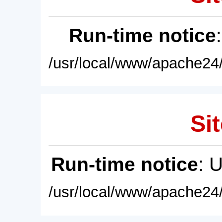
Run-time notice
/usr/local/www/apache24/
Sit
Run-time notice
: 
/usr/local/www/apache24/