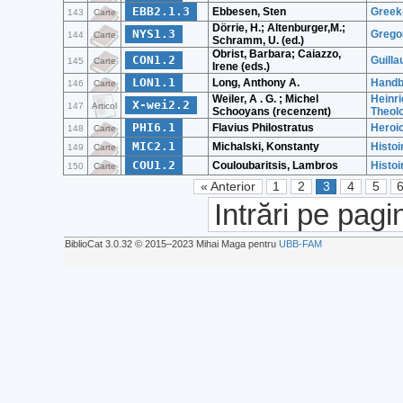
EBB2.1.3
Ebbesen, Sten
Greek-
143
Carte
Dörrie, H.; Altenburger,M.;
NYS1.3
Grego
144
Carte
Schramm, U. (ed.)
Obrist, Barbara; Caiazzo,
CON1.2
Guilla
145
Carte
Irene (eds.)
LON1.1
Long, Anthony A.
Handb
146
Carte
Weiler, A . G. ; Michel
Heinri
X-wei2.2
147
Articol
Schooyans (recenzent)
Theolo
PHI6.1
Flavius Philostratus
Heroi
148
Carte
MIC2.1
Michalski, Konstanty
Histoi
149
Carte
COU1.2
Couloubaritsis, Lambros
Histoi
150
Carte
« Anterior
1
2
3
4
5
Intrări pe pagi
BiblioCat 3.0.32 © 2015‒2023 Mihai Maga pentru
UBB-FAM