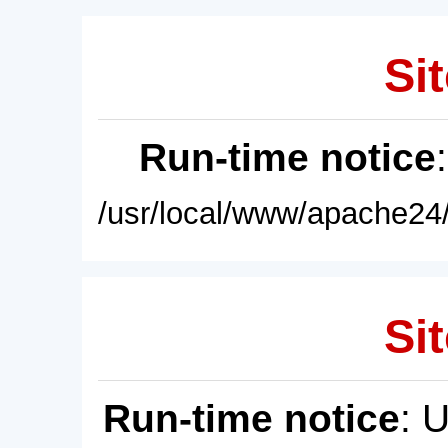
Sit
Run-time notice
/usr/local/www/apache24/
Sit
Run-time notice
: 