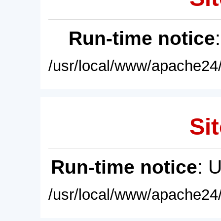
Run-time notice
/usr/local/www/apache24/
Sit
Run-time notice
: 
/usr/local/www/apache24/