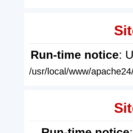
Sit
Run-time notice
: 
/usr/local/www/apache24/
Sit
Run-time notice