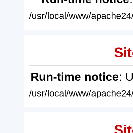
/usr/local/www/apache24/
Sit
Run-time notice
: 
/usr/local/www/apache24/
Sit