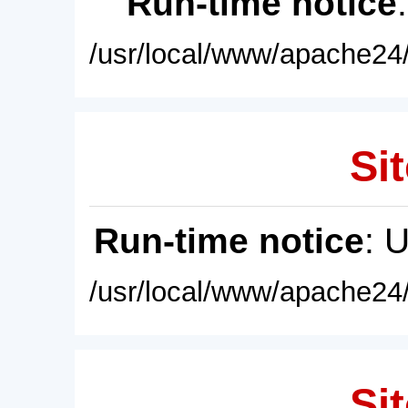
Run-time notice
/usr/local/www/apache24/
Sit
Run-time notice
: 
/usr/local/www/apache24/
Sit