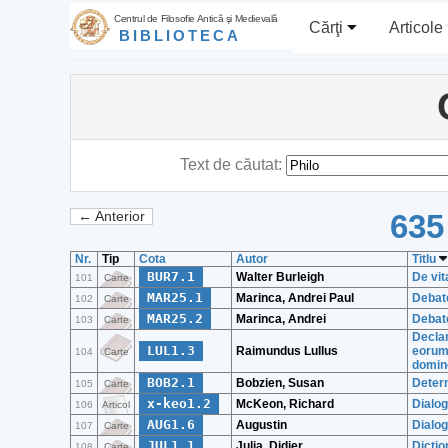
Centrul de Filosofie Antică şi Medievală
Cărţi
Articole
BIBLIOTECA
Text de căutat:
635
← Anterior
Nr.
Tip
Cota
Autor
Titlu
BUR7.1
Walter Burleigh
De vit
101
Carte
MAR25.1
Marinca, Andrei Paul
Debate
102
Carte
MAR25.2
Marinca, Andrei
Debate
103
Carte
Declar
LUL1.3
Raimundus Lullus
eorum
104
Carte
domino
BOB2.1
Bobzien, Susan
Determ
105
Carte
x-keo1.2
McKeon, Richard
Dialog
106
Articol
AUG1.6
Augustin
Dialog
107
Carte
JUL1.1
Julia, Didier
Dictio
108
Carte