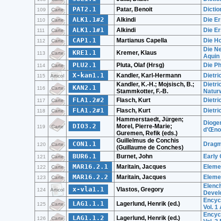
PAT2.1
Patar, Benoit
Dicti
109
Carte
ALK1.1#2
Alkindi
Die Er
110
Carte
ALK1.1#1
Alkindi
Die Er
111
Carte
CAP1.1
Martianus Capella
Die Ho
112
Carte
Die N
KRE1.1
Kremer, Klaus
113
Carte
Aquin
PLU2.1
Pluta, Olaf (Hrsg)
Die Ph
114
Carte
X-kan1.1
Kandler, Karl-Hermann
Dietri
115
Articol
Kandler, K.-H.; Mojsisch, B.;
Dietri
KAN2.1
116
Carte
Stammkotter, F.-B.
Natur
FLA1.2#2
Flasch, Kurt
Dietri
117
Carte
FLA1.2#1
Flasch, Kurt
Dietri
118
Carte
Hammerstaedt, Jürgen;
Diogen
DIO3.2
Morel, Pierre-Marie;
119
Carte
d'Œnoa
Guremen, Refik (eds.)
Guillelmus de Conchis
CON1.1
Dragma
120
Carte
(Guillaume de Conches)
BUR6.1
Burnet, John
Early
121
Carte
MAR16.2.1
Maritain, Jacques
Elemen
122
Carte
MAR16.2.2
Maritain, Jacques
Elemen
123
Carte
Elench
x-vla1.1
Vlastos, Gregory
124
Articol
Devel
Encycl
LAG1.1.1
Lagerlund, Henrik (ed.)
125
Carte
Vol. 1
Encycl
LAG1.1.2
Lagerlund, Henrik (ed.)
126
Carte