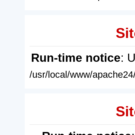
Sit
Run-time notice
: 
/usr/local/www/apache24/
Sit