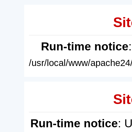
Sit
Run-time notice
/usr/local/www/apache24/
Sit
Run-time notice
: 