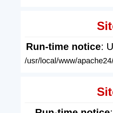
Sit
Run-time notice
: 
/usr/local/www/apache24/
Sit
Run-time notice