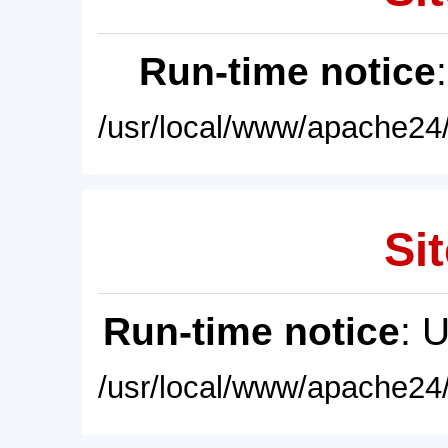
Run-time notice
/usr/local/www/apache24/
Sit
Run-time notice
: 
/usr/local/www/apache24/