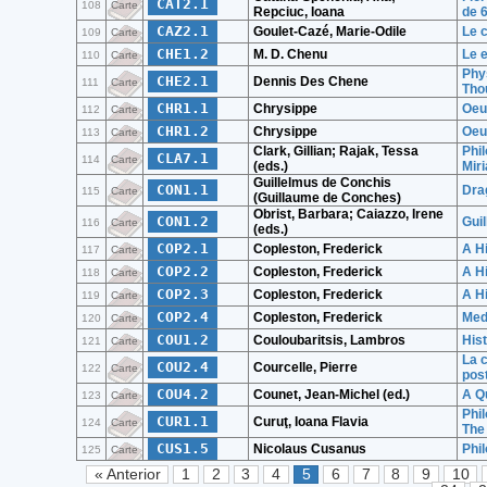
CAT2.1
108
Carte
Repciuc, Ioana
de 6
CAZ2.1
Goulet-Cazé, Marie-Odile
Le 
109
Carte
CHE1.2
M. D. Chenu
Le 
110
Carte
Phys
CHE2.1
Dennis Des Chene
111
Carte
Tho
CHR1.1
Chrysippe
Oeuv
112
Carte
CHR1.2
Chrysippe
Oeuv
113
Carte
Clark, Gillian; Rajak, Tessa
Phi
CLA7.1
114
Carte
(eds.)
Miri
Guillelmus de Conchis
CON1.1
Dra
115
Carte
(Guillaume de Conches)
Obrist, Barbara; Caiazzo, Irene
CON1.2
Gui
116
Carte
(eds.)
COP2.1
Copleston, Frederick
A Hi
117
Carte
COP2.2
Copleston, Frederick
A Hi
118
Carte
COP2.3
Copleston, Frederick
A Hi
119
Carte
COP2.4
Copleston, Frederick
Med
120
Carte
COU1.2
Couloubaritsis, Lambros
Hist
121
Carte
La c
COU2.4
Courcelle, Pierre
122
Carte
pos
COU4.2
Counet, Jean-Michel (ed.)
A Qu
123
Carte
Phil
CUR1.1
Curuţ, Ioana Flavia
124
Carte
The
CUS1.5
Nicolaus Cusanus
Phi
125
Carte
« Anterior
1
2
3
4
5
6
7
8
9
10