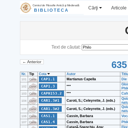
Centrul de Filosofie Antică şi Medievală
Cărţi
Articole
BIBLIOTECA
Text de căutat:
635
← Anterior
Nr.
Tip
Cota
Autor
Titl
CAP1.1
Martianus Capella
Die 
101
Carte
Glos
CAP1.3
***
102
Carte
Phil
CAPH153.2
***
Cah
103
Carte
Qui
CAR1.3#1
Caroti, S.; Celeyrette, J. (eds.)
104
Carte
natu
Qui
CAR1.3#2
Caroti, S.; Celeyrette, J. (eds.)
105
Carte
natu
CAS1.1
Cassin, Barbara
Voc
106
Carte
CAS1.4
Cassin, Barbara
Phil
107
Carte
Catană-Spenchiu, Ana;
Flor