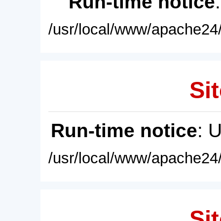
Run-time notice
/usr/local/www/apache24/
Sit
Run-time notice
: 
/usr/local/www/apache24/
Sit