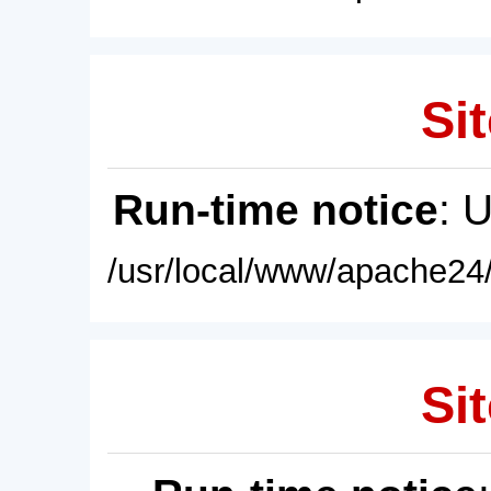
Sit
Run-time notice
: 
/usr/local/www/apache24/
Sit