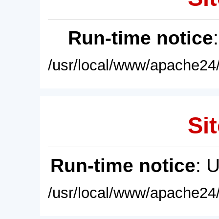
Run-time notice
/usr/local/www/apache24/
Sit
Run-time notice
: 
/usr/local/www/apache24/