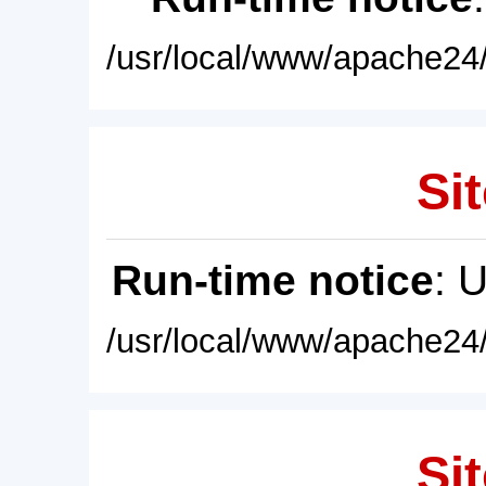
/usr/local/www/apache24/
Sit
Run-time notice
: 
/usr/local/www/apache24/
Sit