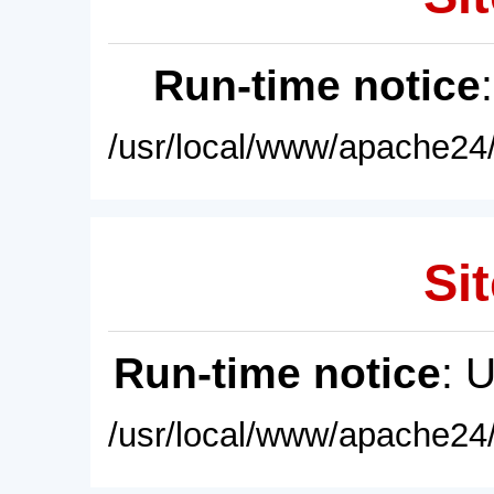
Run-time notice
/usr/local/www/apache24/
Sit
Run-time notice
: 
/usr/local/www/apache24/