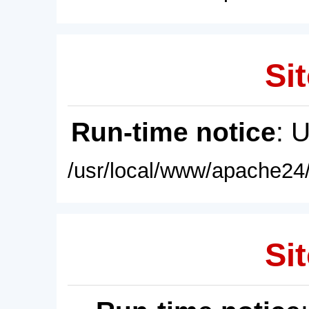
Sit
Run-time notice
: 
/usr/local/www/apache24/
Sit