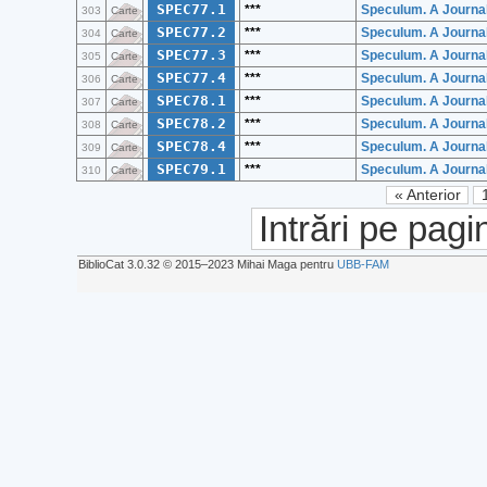
SPEC77.1
***
Speculum. A Journal
303
Carte
SPEC77.2
***
Speculum. A Journal
304
Carte
SPEC77.3
***
Speculum. A Journal
305
Carte
SPEC77.4
***
Speculum. A Journal
306
Carte
SPEC78.1
***
Speculum. A Journal
307
Carte
SPEC78.2
***
Speculum. A Journal
308
Carte
SPEC78.4
***
Speculum. A Journal
309
Carte
SPEC79.1
***
Speculum. A Journal
310
Carte
« Anterior
Intrări pe pagi
BiblioCat 3.0.32 © 2015‒2023 Mihai Maga pentru
UBB-FAM