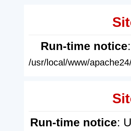
Sit
Run-time notice
/usr/local/www/apache24/
Sit
Run-time notice
: 