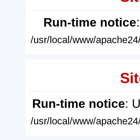
Run-time notice
/usr/local/www/apache24/
Sit
Run-time notice
: 
/usr/local/www/apache24/