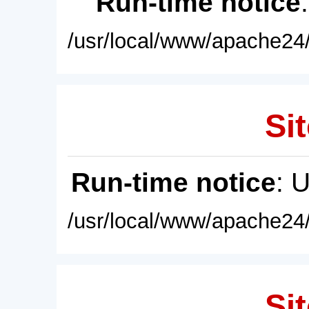
Run-time notice
/usr/local/www/apache24/
Sit
Run-time notice
: 
/usr/local/www/apache24/
Sit