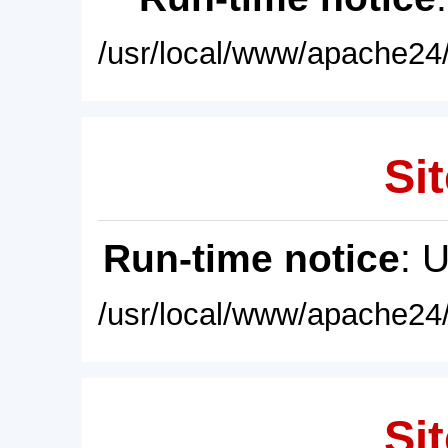
/usr/local/www/apache24/
Sit
Run-time notice
: 
/usr/local/www/apache24/
Sit