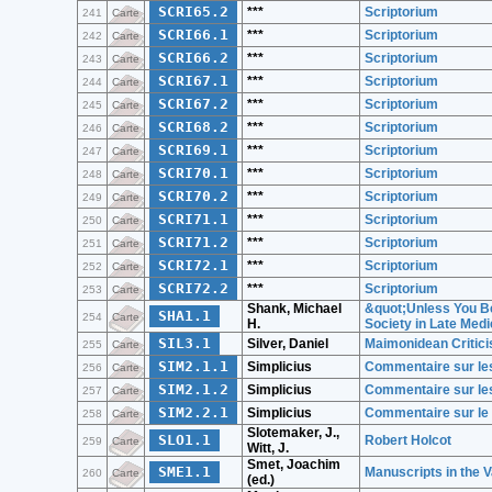
SCRI65.2
***
Scriptorium
241
Carte
SCRI66.1
***
Scriptorium
242
Carte
SCRI66.2
***
Scriptorium
243
Carte
SCRI67.1
***
Scriptorium
244
Carte
SCRI67.2
***
Scriptorium
245
Carte
SCRI68.2
***
Scriptorium
246
Carte
SCRI69.1
***
Scriptorium
247
Carte
SCRI70.1
***
Scriptorium
248
Carte
SCRI70.2
***
Scriptorium
249
Carte
SCRI71.1
***
Scriptorium
250
Carte
SCRI71.2
***
Scriptorium
251
Carte
SCRI72.1
***
Scriptorium
252
Carte
SCRI72.2
***
Scriptorium
253
Carte
Shank, Michael
&quot;Unless You Be
SHA1.1
254
Carte
H.
Society in Late Med
SIL3.1
Silver, Daniel
Maimonidean Critici
255
Carte
SIM2.1.1
Simplicius
Commentaire sur les 
256
Carte
SIM2.1.2
Simplicius
Commentaire sur les 
257
Carte
SIM2.2.1
Simplicius
Commentaire sur le tr
258
Carte
Slotemaker, J.,
SLO1.1
Robert Holcot
259
Carte
Witt, J.
Smet, Joachim
SME1.1
Manuscripts in the V
260
Carte
(ed.)