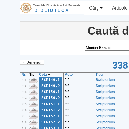
Centrul de Filosofie Antică şi Medievală
Cărţi
Articole
BIBLIOTECA
Caută 
338
← Anterior
Nr.
Tip
Cota
Autor
Titlu
SCRI49.1
***
Scriptorium
211
Carte
SCRI49.2
***
Scriptorium
212
Carte
SCRI50.1
***
Scriptorium
213
Carte
SCRI50.2
***
Scriptorium
214
Carte
SCRI51.1
***
Scriptorium
215
Carte
SCRI51.2
***
Scriptorium
216
Carte
SCRI52.1
***
Scriptorium
217
Carte
SCRI52.2
***
Scriptorium
218
Carte
SCRI53.1
***
Scriptorium
219
Carte