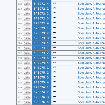
SPEC71.4
***
Speculum. A Journal
282
Carte
SPEC72.1
***
Speculum. A Journal
283
Carte
SPEC72.2
***
Speculum. A Journal
284
Carte
SPEC72.3
***
Speculum. A Journal
285
Carte
SPEC72.4
***
Speculum. A Journal
286
Carte
SPEC73.1
***
Speculum. A Journal
287
Carte
SPEC73.2
***
Speculum. A Journal
288
Carte
SPEC73.3
***
Speculum. A Journal
289
Carte
SPEC73.4
***
Speculum. A Journal
290
Carte
SPEC74.1
***
Speculum. A Journal
291
Carte
SPEC74.2
***
Speculum. A Journal
292
Carte
SPEC74.3
***
Speculum. A Journal
293
Carte
SPEC74.4
***
Speculum. A Journal
294
Carte
SPEC75.1
***
Speculum. A Journal
295
Carte
SPEC75.2
***
Speculum. A Journal
296
Carte
SPEC75.3
***
Speculum. A Journal
297
Carte
SPEC75.4
***
Speculum. A Journal
298
Carte
SPEC76.1
***
Speculum. A Journal
299
Carte
SPEC76.2
***
Speculum. A Journal
300
Carte
SPEC76.3
***
Speculum. A Journal
301
Carte
SPEC76.4
***
Speculum. A Journal
302
Carte