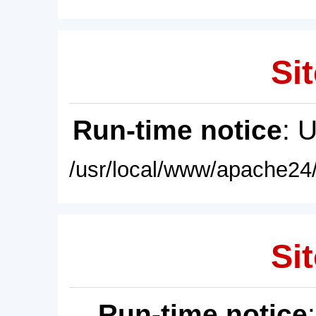
Sit
Run-time notice
: 
/usr/local/www/apache24/
Sit
Run-time notice