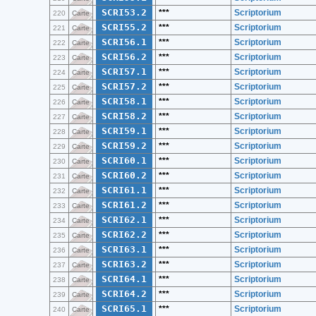
SCRI53.2
***
Scriptorium
220
Carte
SCRI55.2
***
Scriptorium
221
Carte
SCRI56.1
***
Scriptorium
222
Carte
SCRI56.2
***
Scriptorium
223
Carte
SCRI57.1
***
Scriptorium
224
Carte
SCRI57.2
***
Scriptorium
225
Carte
SCRI58.1
***
Scriptorium
226
Carte
SCRI58.2
***
Scriptorium
227
Carte
SCRI59.1
***
Scriptorium
228
Carte
SCRI59.2
***
Scriptorium
229
Carte
SCRI60.1
***
Scriptorium
230
Carte
SCRI60.2
***
Scriptorium
231
Carte
SCRI61.1
***
Scriptorium
232
Carte
SCRI61.2
***
Scriptorium
233
Carte
SCRI62.1
***
Scriptorium
234
Carte
SCRI62.2
***
Scriptorium
235
Carte
SCRI63.1
***
Scriptorium
236
Carte
SCRI63.2
***
Scriptorium
237
Carte
SCRI64.1
***
Scriptorium
238
Carte
SCRI64.2
***
Scriptorium
239
Carte
SCRI65.1
***
Scriptorium
240
Carte