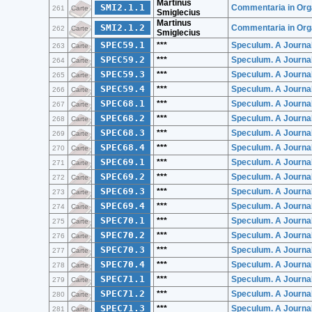
Martinus
SMI2.1.1
Commentaria in Organ
261
Carte
Smiglecius
Martinus
SMI2.1.2
Commentaria in Organ
262
Carte
Smiglecius
SPEC59.1
***
Speculum. A Journal
263
Carte
SPEC59.2
***
Speculum. A Journal
264
Carte
SPEC59.3
***
Speculum. A Journal
265
Carte
SPEC59.4
***
Speculum. A Journal
266
Carte
SPEC68.1
***
Speculum. A Journal
267
Carte
SPEC68.2
***
Speculum. A Journal
268
Carte
SPEC68.3
***
Speculum. A Journal
269
Carte
SPEC68.4
***
Speculum. A Journal
270
Carte
SPEC69.1
***
Speculum. A Journal
271
Carte
SPEC69.2
***
Speculum. A Journal
272
Carte
SPEC69.3
***
Speculum. A Journal
273
Carte
SPEC69.4
***
Speculum. A Journal
274
Carte
SPEC70.1
***
Speculum. A Journal
275
Carte
SPEC70.2
***
Speculum. A Journal
276
Carte
SPEC70.3
***
Speculum. A Journal
277
Carte
SPEC70.4
***
Speculum. A Journal
278
Carte
SPEC71.1
***
Speculum. A Journal
279
Carte
SPEC71.2
***
Speculum. A Journal
280
Carte
SPEC71.3
***
Speculum. A Journal
281
Carte