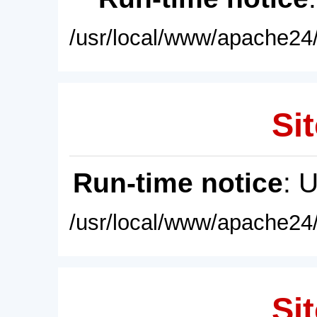
/usr/local/www/apache24/
Sit
Run-time notice
: 
/usr/local/www/apache24/
Sit