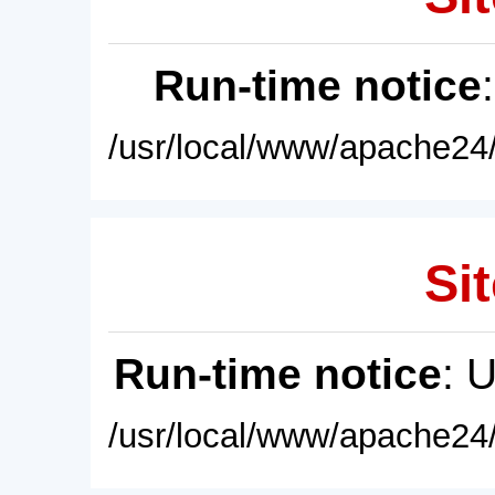
Run-time notice
/usr/local/www/apache24/
Sit
Run-time notice
: 
/usr/local/www/apache24/