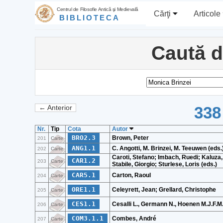
Centrul de Filosofie Antică şi Medievală
Cărţi
Articole
BIBLIOTECA
Caută 
338
← Anterior
Nr.
Tip
Cota
Autor
BRO2.3
Brown, Peter
201
Carte
ANG1.1
C. Angotti, M. Brinzei, M. Teeuwen (eds.
202
Carte
Caroti, Stefano; Imbach, Ruedi; Kaluza
CAR1.2
203
Carte
Stabile, Giorgio; Sturlese, Loris (eds.)
CAR5.1
Carton, Raoul
204
Carte
ORE1.1
Celeyrett, Jean; Grellard, Christophe
205
Carte
CES1.1
Cesalli L., Germann N., Hoenen M.J.F.M
206
Carte
COM3.1.1
Combes, André
207
Carte