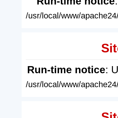
Run-time notice
/usr/local/www/apache24/
Sit
Run-time notice
: 
/usr/local/www/apache24/
Sit