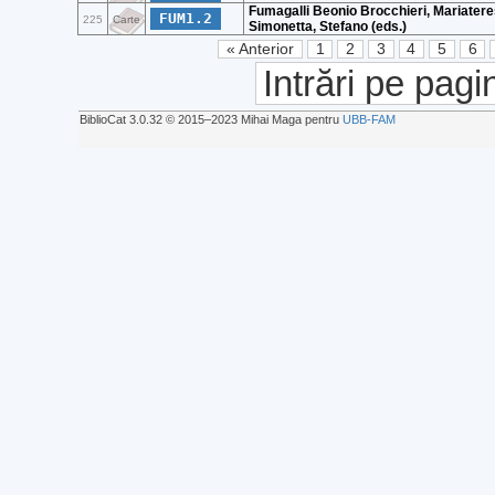
Fumagalli Beonio Brocchieri, Mariatere
FUM1.2
225
Carte
Simonetta, Stefano (eds.)
« Anterior
1
2
3
4
5
6
Intrări pe pagi
BiblioCat 3.0.32 © 2015‒2023 Mihai Maga pentru
UBB-FAM