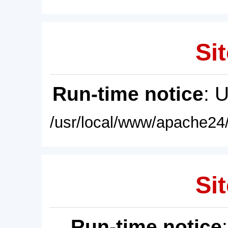
Sit
Run-time notice
: 
/usr/local/www/apache24/
Sit
Run-time notice