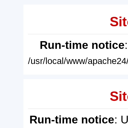
Sit
Run-time notice
/usr/local/www/apache24/
Sit
Run-time notice
: 