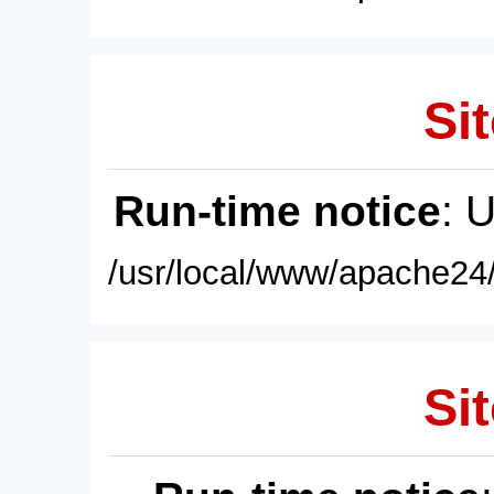
Sit
Run-time notice
: 
/usr/local/www/apache24/
Sit