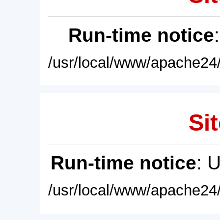
Run-time notice
/usr/local/www/apache24/
Sit
Run-time notice
: 
/usr/local/www/apache24/