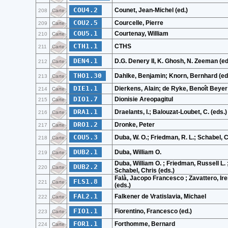
COU4.2
Counet, Jean-Michel (ed.)
208
Carte
COU2.5
Courcelle, Pierre
209
Carte
COU5.1
Courtenay, William
210
Carte
CTH1.1
CTHS
211
Carte
DEN4.1
D.G. Denery II, K. Ghosh, N. Zeeman (ed
212
Carte
THO1.30
Dahlke, Benjamin; Knorn, Bernhard (ed
213
Carte
DIE1.1
Dierkens, Alain; de Ryke, Benoît Beyer 
214
Carte
DIO1.7
Dionisie Areopagitul
215
Carte
DRA1.1
Draelants, I.; Balouzat-Loubet, C. (eds.)
216
Carte
DRO1.2
Dronke, Peter
217
Carte
COU5.3
Duba, W. O.; Friedman, R. L.; Schabel, C
218
Carte
DUB2.1
Duba, William O.
219
Carte
Duba, William O. ; Friedman, Russell L. 
DUB2.2
220
Carte
Schabel, Chris (eds.)
Falà, Jacopo Francesco ; Zavattero, Ir
FLS1.8
221
Carte
(eds.)
FAL2.1
Falkener de Vratislavia, Michael
222
Carte
FIO1.1
Fiorentino, Francesco (ed.)
223
Carte
FOR1.1
Forthomme, Bernard
224
Carte