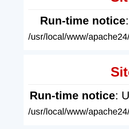
Run-time notice
/usr/local/www/apache24/
Sit
Run-time notice
: 
/usr/local/www/apache24/