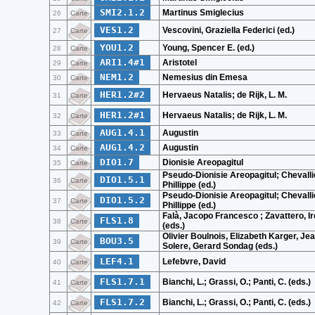
SMI2.1.2
Martinus Smiglecius
26
Carte
VES1.2
Vescovini, Graziella Federici (ed.)
27
Carte
YOU1.2
Young, Spencer E. (ed.)
28
Carte
ARI1.4#1
Aristotel
29
Carte
NEM1.2
Nemesius din Emesa
30
Carte
HER1.2#2
Hervaeus Natalis; de Rijk, L. M.
31
Carte
HER1.2#1
Hervaeus Natalis; de Rijk, L. M.
32
Carte
AUG1.4.1
Augustin
33
Carte
AUG1.4.2
Augustin
34
Carte
DIO1.7
Dionisie Areopagitul
35
Carte
Pseudo-Dionisie Areopagitul; Chevalli
DIO1.5.1
36
Carte
Phillippe (ed.)
Pseudo-Dionisie Areopagitul; Chevalli
DIO1.5.2
37
Carte
Phillippe (ed.)
Falà, Jacopo Francesco ; Zavattero, I
FLS1.8
38
Carte
(eds.)
Olivier Boulnois, Elizabeth Karger, Je
BOU3.5
39
Carte
Solere, Gerard Sondag (eds.)
LEF4.1
Lefebvre, David
40
Carte
FLS1.7.1
Bianchi, L.; Grassi, O.; Panti, C. (eds.)
41
Carte
FLS1.7.2
Bianchi, L.; Grassi, O.; Panti, C. (eds.)
42
Carte