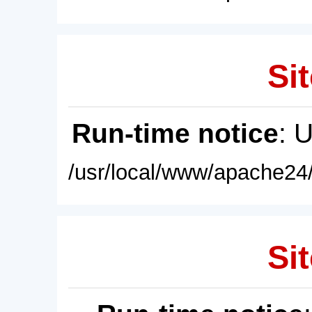
Sit
Run-time notice
: 
/usr/local/www/apache24/
Sit