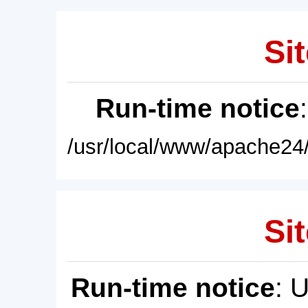
Sit
Run-time notice
/usr/local/www/apache24/
Sit
Run-time notice
: 