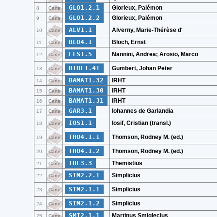
GLO1.2.1
Glorieux, Palémon
8
Carte
GLO1.2.2
Glorieux, Palémon
9
Carte
ALV1.1
Alverny, Marie-Thérèse d'
10
Carte
BLO4.1
Bloch, Ernst
11
Carte
FLS1.5
Nannini, Andrea; Arosio, Marco
12
Carte
BIBL1.41
Gumbert, Johan Peter
13
Carte
BAMAT1.32
IRHT
14
Carte
BAMAT1.30
IRHT
15
Carte
BAMAT1.31
IRHT
16
Carte
GAR3.1
Iohannes de Garlandia
17
Carte
IOS1.1
Iosif, Cristian (transl.)
18
Carte
THO4.1.1
Thomson, Rodney M. (ed.)
19
Carte
THO4.1.2
Thomson, Rodney M. (ed.)
20
Carte
THE3.3
Themistius
21
Carte
SIM2.2.1
Simplicius
22
Carte
SIM2.1.1
Simplicius
23
Carte
SIM2.1.2
Simplicius
24
Carte
SMI2.1.1
Martinus Smiglecius
25
Carte