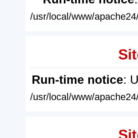
/usr/local/www/apache24/
Sit
Run-time notice
: 
/usr/local/www/apache24/
Sit