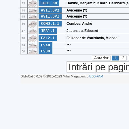
THO1.30
Dahlke, Benjamin; Knorn, Bernhard (e
43
Carte
AVI1.6#2
Avicenne (?)
44
Carte
AVI1.6#1
Avicenne (?)
45
Carte
COM3.1.1
Combes, André
46
Carte
JEA1.1
Jeauneau, Edouard
47
Carte
FAL2.1
Falkener de Vratislavia, Michael
48
Carte
FS40
***
49
Carte
FS39
***
50
Carte
Anterior
1
2
Intrări pe pagi
BiblioCat 3.0.32 © 2015‒2023 Mihai Maga pentru
UBB-FAM