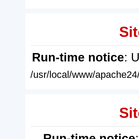
Sit
Run-time notice
: 
/usr/local/www/apache24/
Sit
Run-time notice