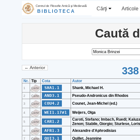
Centrul de Filosofie Antică şi Medievală
Cărţi
Articole
BIBLIOTECA
Caută 
338
← Anterior
Nr.
Tip
Cota
Autor
SHA1.1
Shank, Michael H.
1
Carte
AND3.1
Pseudo-Andronicus din Rhodos
2
Carte
COU4.2
Counet, Jean-Michel (ed.)
3
Carte
WEI1.17#1
Weijers, Olga
4
Carte
Caroti, Stefano; Imbach, Ruedi; Kaluza
CAR1.2
5
Carte
Zenon; Stabile, Giorgio; Sturlese, Loris
AFR1.3
Alexandre d'Aphrodisias
6
Carte
QUI3.1
Quillet, Jeannine
7
Carte