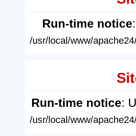
Run-time notice
/usr/local/www/apache24/
Sit
Run-time notice
: 
/usr/local/www/apache24/