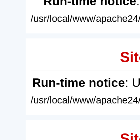
Run-time notice
/usr/local/www/apache24/
Sit
Run-time notice
: 
/usr/local/www/apache24/
Sit