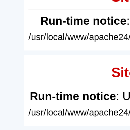
Run-time notice
/usr/local/www/apache24/
Sit
Run-time notice
: 
/usr/local/www/apache24/