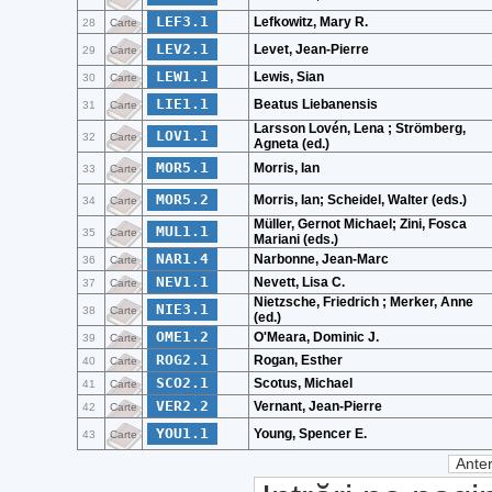
LEF3.1
Lefkowitz, Mary R.
28
Carte
LEV2.1
Levet, Jean-Pierre
29
Carte
LEW1.1
Lewis, Sian
30
Carte
LIE1.1
Beatus Liebanensis
31
Carte
Larsson Lovén, Lena ; Strömberg,
LOV1.1
32
Carte
Agneta (ed.)
MOR5.1
Morris, Ian
33
Carte
MOR5.2
Morris, Ian; Scheidel, Walter (eds.)
34
Carte
Müller, Gernot Michael; Zini, Fosca
MUL1.1
35
Carte
Mariani (eds.)
NAR1.4
Narbonne, Jean-Marc
36
Carte
NEV1.1
Nevett, Lisa C.
37
Carte
Nietzsche, Friedrich ; Merker, Anne
NIE3.1
38
Carte
(ed.)
OME1.2
O'Meara, Dominic J.
39
Carte
ROG2.1
Rogan, Esther
40
Carte
SCO2.1
Scotus, Michael
41
Carte
VER2.2
Vernant, Jean-Pierre
42
Carte
YOU1.1
Young, Spencer E.
43
Carte
Anter