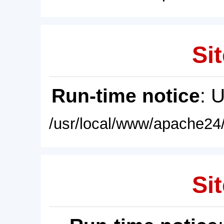
Sit
Run-time notice
: 
/usr/local/www/apache24/
Sit