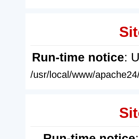
Sit
Run-time notice
: 
/usr/local/www/apache24/
Sit
Run-time notice