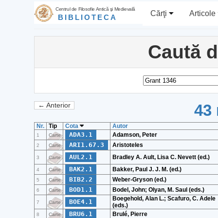
Centrul de Filosofie Antică şi Medievală
Cărţi
Articole
BIBLIOTECA
Caută 
43 
← Anterior
Nr.
Tip
Cota
Autor
ADA3.1
Adamson, Peter
1
Carte
ARI1.67.3
Aristoteles
2
Carte
AUL2.1
Bradley A. Ault, Lisa C. Nevett (ed.)
3
Carte
BAK2.1
Bakker, Paul J. J. M. (ed.)
4
Carte
BIB2.2
Weber-Gryson (ed.)
5
Carte
BOD1.1
Bodel, John; Olyan, M. Saul (eds.)
6
Carte
Boegehold, Alan L.; Scafuro, C. Adele
BOE4.1
7
Carte
(eds.)
BRU6.1
Brulé, Pierre
8
Carte