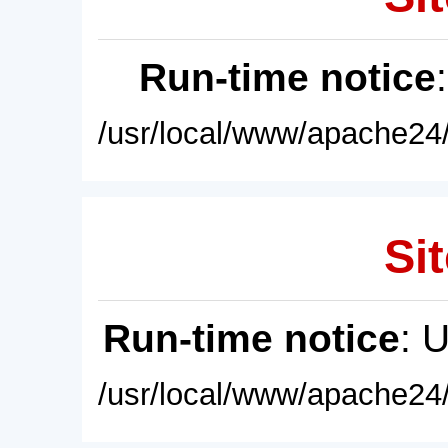
Run-time notice
/usr/local/www/apache24/
Sit
Run-time notice
: 
/usr/local/www/apache24/