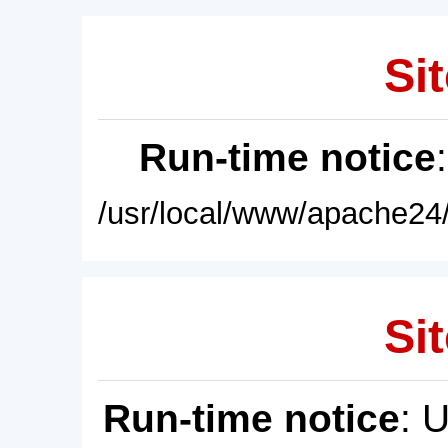
Sit
Run-time notice
/usr/local/www/apache24/
Sit
Run-time notice
: 