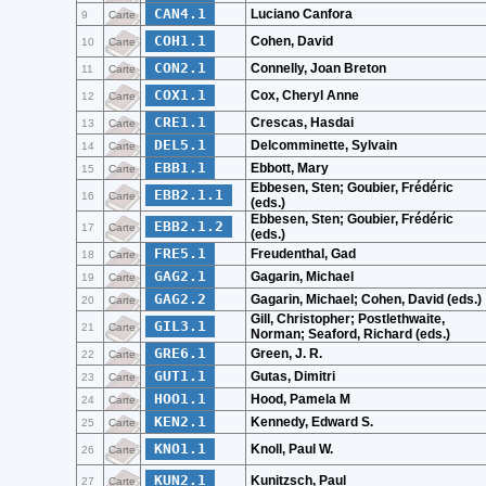
CAN4.1
Luciano Canfora
9
Carte
COH1.1
Cohen, David
10
Carte
CON2.1
Connelly, Joan Breton
11
Carte
COX1.1
Cox, Cheryl Anne
12
Carte
CRE1.1
Crescas, Hasdai
13
Carte
DEL5.1
Delcomminette, Sylvain
14
Carte
EBB1.1
Ebbott, Mary
15
Carte
Ebbesen, Sten; Goubier, Frédéric
EBB2.1.1
16
Carte
(eds.)
Ebbesen, Sten; Goubier, Frédéric
EBB2.1.2
17
Carte
(eds.)
FRE5.1
Freudenthal, Gad
18
Carte
GAG2.1
Gagarin, Michael
19
Carte
GAG2.2
Gagarin, Michael; Cohen, David (eds.)
20
Carte
Gill, Christopher; Postlethwaite,
GIL3.1
21
Carte
Norman; Seaford, Richard (eds.)
GRE6.1
Green, J. R.
22
Carte
GUT1.1
Gutas, Dimitri
23
Carte
HOO1.1
Hood, Pamela M
24
Carte
KEN2.1
Kennedy, Edward S.
25
Carte
KNO1.1
Knoll, Paul W.
26
Carte
KUN2.1
Kunitzsch, Paul
27
Carte