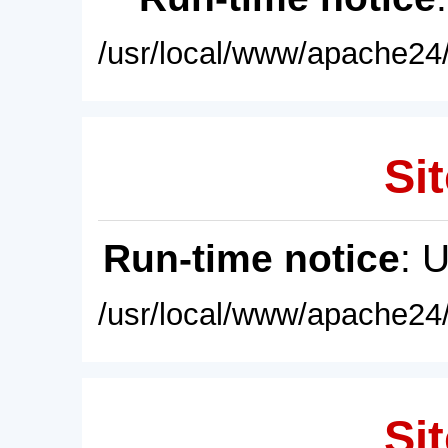
/usr/local/www/apache24/
Sit
Run-time notice
: 
/usr/local/www/apache24/
Sit