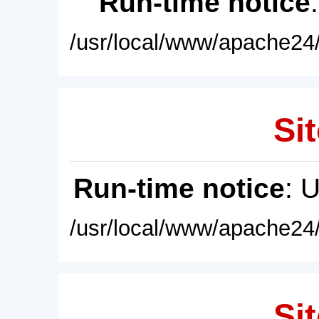
Run-time notice
/usr/local/www/apache24/
Sit
Run-time notice
: 
/usr/local/www/apache24/
Sit