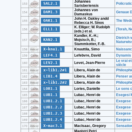
Johannes
SAL2.1
Policrati
153
Carte
Sarisberiensis
Johannes von
DAM1.3
Genaue D
154
Carte
Damaskus
John H. Oakley andd
OAK1.1
The Wedd
155
Carte
Rebecca H. Sinos
K. Elliger; W. Rudolph
ELL1.1
[Torah, N
156
Carte
(eds.) et al.
Kandler, K.-H.;
Dietrich 
KAN2.1
Mojsisch, B.;
157
Carte
Naturwis
Stammkotter, F.-B.
X-knu1.1
Knuuttila, Simo
Naissance
158
Articol
LEF4.1
Lefebvre, David
Dynamis :
159
Carte
Le vrai et
LEV2.1
Levet, Jean-Pierre
160
Carte
siècle
x-lib1.2#1
Libera, Alain de
Philosphi
161
Articol
LIB1.4
Libera, Alain de
Penser a
162
Carte
x-lib1.2#2
Libera, Alain de
Philosphi
163
Articol
LOR1.1
Lories, Danielle
Le sens 
164
Carte
LUB1.1
Lubac, Henri de
Esegesi M
165
Carte
LUB1.2.1
Lubac, Henri de
Exegese M
166
Carte
LUB1.2.2
Lubac, Henri de
Exegese M
167
Carte
LUB1.2.3
Lubac, Henri de
Exegese M
168
Carte
LUB1.2.4
Lubac, Henri de
Exegese M
169
Carte
X-mac3.1
MacIsaac, Gregory
Sensation
170
Articol
Magistri Petri