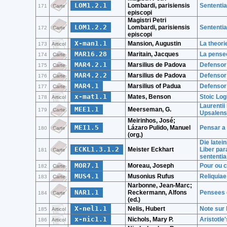
LOM1.2.1
Lombardi, parisiensis
Sententiae
171
Carte
episcopi
Magistri Petri
LOM1.2.2
Lombardi, parisiensis
Sententiae
172
Carte
episcopi
X-man1.1
Mansion, Augustin
La theori
173
Articol
MAR16.28
Maritain, Jacques
La pensee
174
Carte
MAR4.2.1
Marsilius de Padova
Defensor 
175
Carte
MAR4.2.2
Marsilius de Padova
Defensor 
176
Carte
MAR4.1
Marsilius of Padua
Defensor
177
Carte
x-mat1.1
Mates, Benson
Stoic Log
178
Articol
Laurentii
MEE1.1
Meerseman, G.
179
Carte
Upsalens
Meirinhos, José;
MEI1.5
Lázaro Pulido, Manuel
Pensar a 
180
Carte
(org.)
Die latein
ECKL1.3.1.2
Meister Eckhart
Liber par
181
Carte
sententi
MOR7.1
Moreau, Joseph
Pour ou c
182
Carte
MUS4.1
Musonius Rufus
Reliquiae
183
Carte
Narbonne, Jean-Marc;
NAR1.1
Reckermann, Alfons
Pensees d
184
Carte
(ed.)
X-nel1.1
Nelis, Hubert
Note sur 
185
Articol
x-nic1.1
Nichols, Mary P.
Aristotle
186
Articol