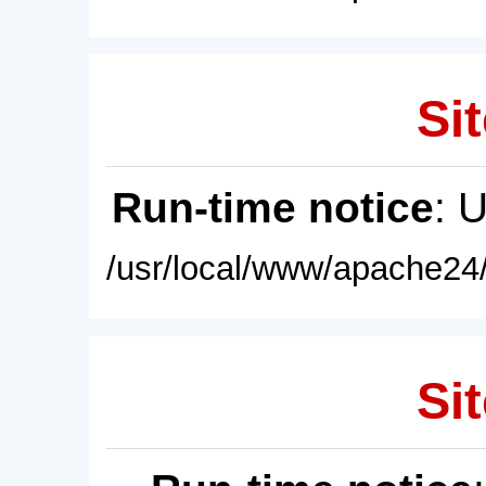
Sit
Run-time notice
: 
/usr/local/www/apache24/
Sit