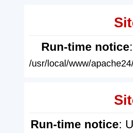
Sit
Run-time notice
/usr/local/www/apache24/
Sit
Run-time notice
: 