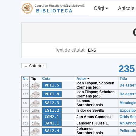
Centrul de Filosofie Antică şi Medievală
Cărţi
Articole
BIBLIOTECA
Text de căutat:
235
← Anterior
Nr.
Tip
Cota
Autor
Titlu
Ioan Filopon, Scholten
PHI1.5
De aetern
146
Carte
Clemens (ed.)
Ioan Filopon; Scholten
PHI1.4
De aetern
147
Carte
Clemens (ed.)
Ioannes
SAL2.3
Metalogi
148
Carte
Saresberiensis
ISI1.2
Isidor de Sevilla
Expositio
149
Carte
COM2.1
Jan Amos Comenius
Orbis Se
150
Carte
JAN1.1
Janssens, Jules L.
An Annota
151
Carte
Johannes
SAL2.4
Policratic
152
Carte
Saresberiensis