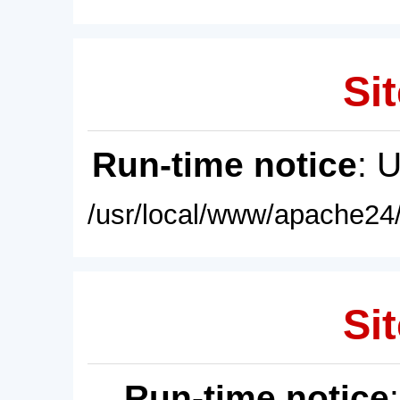
Sit
Run-time notice
: 
/usr/local/www/apache24/
Sit
Run-time notice