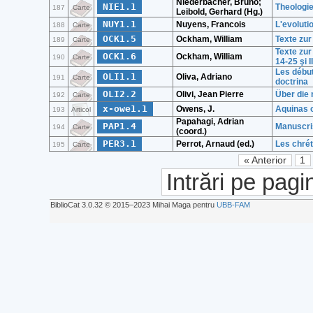
Niederbacher, Bruno;
NIE1.1
Theologie
187
Carte
Leibold, Gerhard (Hg.)
NUY1.1
Nuyens, Francois
L'evoluti
188
Carte
OCK1.5
Ockham, William
Texte zur
189
Carte
Texte zur
OCK1.6
Ockham, William
190
Carte
14-25 şi I
Les début
OLI1.1
Oliva, Adriano
191
Carte
doctrina
OLI2.2
Olivi, Jean Pierre
Über die 
192
Carte
x-owe1.1
Owens, J.
Aquinas o
193
Articol
Papahagi, Adrian
PAP1.4
Manuscri
194
Carte
(coord.)
PER3.1
Perrot, Arnaud (ed.)
Les chrét
195
Carte
« Anterior
1
Intrări pe pagi
BiblioCat 3.0.32 © 2015‒2023 Mihai Maga pentru
UBB-FAM