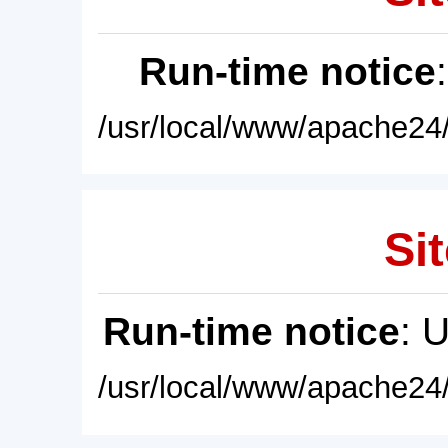
Run-time notice
/usr/local/www/apache24/
Sit
Run-time notice
: 
/usr/local/www/apache24/