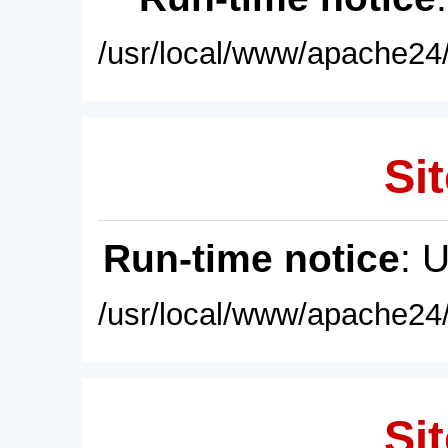
/usr/local/www/apache24/
Sit
Run-time notice
: 
/usr/local/www/apache24/
Sit