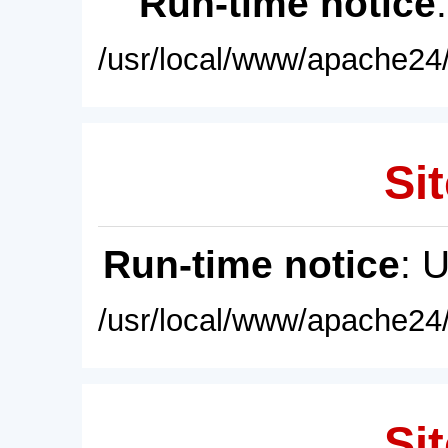
Run-time notice
/usr/local/www/apache24/
Sit
Run-time notice
: 
/usr/local/www/apache24/
Sit