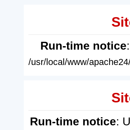
Sit
Run-time notice
/usr/local/www/apache24/
Sit
Run-time notice
: 