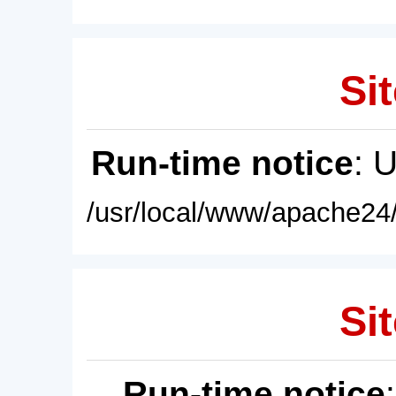
Sit
Run-time notice
: 
/usr/local/www/apache24/
Sit
Run-time notice