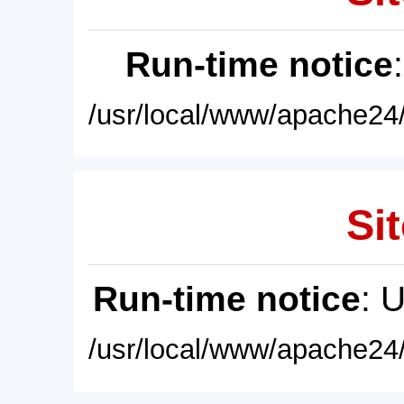
Run-time notice
/usr/local/www/apache24/
Sit
Run-time notice
: 
/usr/local/www/apache24/