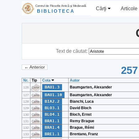
Centrul de Filosofie Antică şi Medievală
Cărţi
Articole
BIBLIOTECA
Text de căutat:
257
← Anterior
Nr.
Tip
Cota
Autor
BAU1.3
Baumgarten, Alexander
126
Carte
BAU1.10
Baumgarten, Alexander
127
Carte
BIA2.2
Bianchi, Luca
128
Carte
BLO3.1
David Bloch
129
Carte
BLO4.1
Bloch, Ernst
130
Carte
BRA1.1
Remy Brague
131
Carte
BRA1.4
Brague, Rémi
132
Carte
BRE1.1
Brentano, Franz
133
Carte