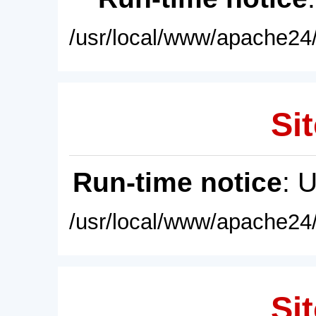
/usr/local/www/apache24/
Sit
Run-time notice
: 
/usr/local/www/apache24/
Sit