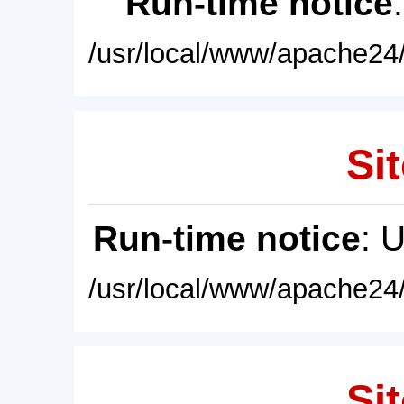
Run-time notice
/usr/local/www/apache24/
Sit
Run-time notice
: 
/usr/local/www/apache24/
Sit