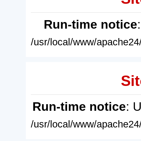
Run-time notice
/usr/local/www/apache24/
Sit
Run-time notice
: 
/usr/local/www/apache24/