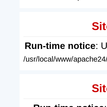
Sit
Run-time notice
: 
/usr/local/www/apache24/
Sit