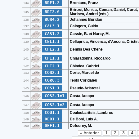
BRE1.2
Brentano, Franz
134
Carte
Brinzei, Monica; Coman, Daniel; Curut, 
BRI2.6
135
Carte
Marinca, Andrei (eds.)
BUR4.2
Johannes Buridan
136
Carte
CAL3.1
Calogero, Guido
137
Carte
CAS1.2
Cassin, B. et Narcy, M.
138
Carte
CEL1.1
Celluprica, Vincenza; d'Ancona, Cristina
139
Carte
CHE2.1
Dennis Des Chene
140
Carte
CHI1.1
Chiaradonna, Riccardo
141
Carte
CHI2.1
Chindea, Gabriel
142
Carte
COR2.1
Corte, Marcel de
143
Carte
COR6.3
Teofil Coridaleu
144
Carte
COS1.1
Pseudo-Aristotel
145
Carte
COS2.1#1
Costa, Iacopo
146
Carte
COS2.1#2
Costa, Iacopo
147
Carte
COU1.1
Couloubaritsis, Lambros
148
Carte
DEB1.1
De Boni, Luis A.
149
Carte
DEF1.1
Defourny, M.
150
Carte
« Anterior
1
2
3
4