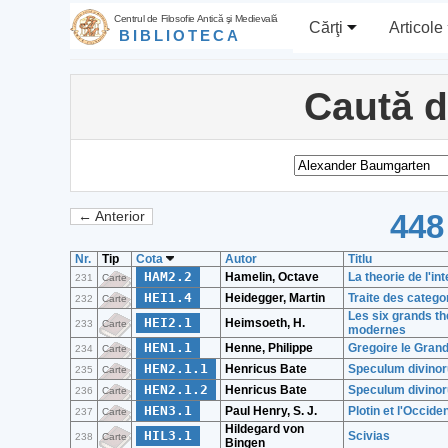
Centrul de Filosofie Antică şi Medievală
Cărţi
Articole
BIBLIOTECA
Caută 
448
← Anterior
Nr.
Tip
Cota
Autor
Titlu
HAM2.2
Hamelin, Octave
La theorie de l'i
231
Carte
HEI1.4
Heidegger, Martin
Traite des catego
232
Carte
Les six grands t
HEI2.1
Heimsoeth, H.
233
Carte
modernes
HEN1.1
Henne, Philippe
Gregoire le Gran
234
Carte
HEN2.1.1
Henricus Bate
Speculum divinor
235
Carte
HEN2.1.2
Henricus Bate
Speculum divinoru
236
Carte
HEN3.1
Paul Henry, S. J.
Plotin et l'Occid
237
Carte
Hildegard von
HIL3.1
Scivias
238
Carte
Bingen