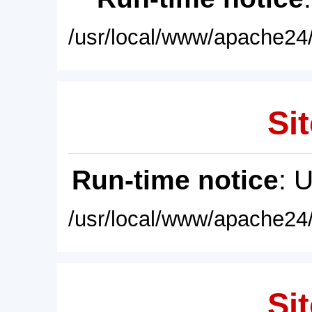
/usr/local/www/apache24/
Sit
Run-time notice
: 
/usr/local/www/apache24/
Sit