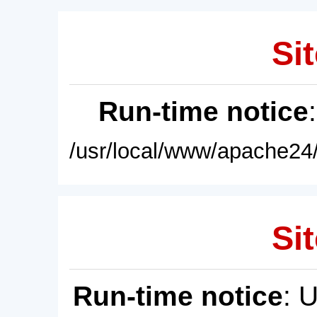
Sit
Run-time notice
/usr/local/www/apache24/
Sit
Run-time notice
: 