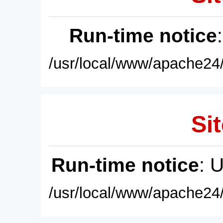
Run-time notice
/usr/local/www/apache24/
Sit
Run-time notice
: 
/usr/local/www/apache24/