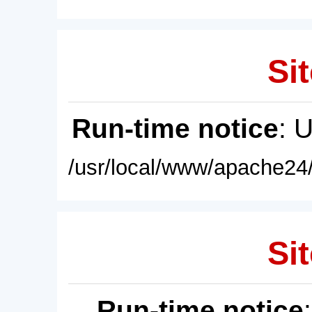
Sit
Run-time notice
: 
/usr/local/www/apache24/
Sit
Run-time notice