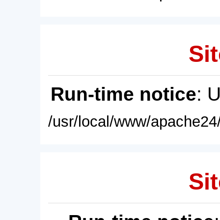
Sit
Run-time notice
: 
/usr/local/www/apache24/
Sit