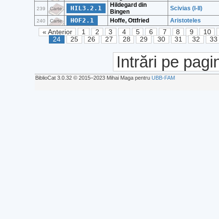
Hildegard din
HIL3.2.1
Scivias (I-II)
239
Carte
Bingen
HOF2.1
Hoffe, Ottfried
Aristoteles
240
Carte
« Anterior
1
2
3
4
5
6
7
8
9
10
24
25
26
27
28
29
30
31
32
33
Intrări pe pagi
BiblioCat 3.0.32 © 2015‒2023 Mihai Maga pentru
UBB-FAM