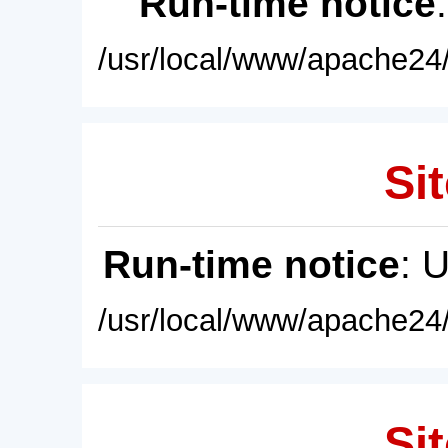
Run-time notice
/usr/local/www/apache24/
Sit
Run-time notice
: 
/usr/local/www/apache24/
Sit