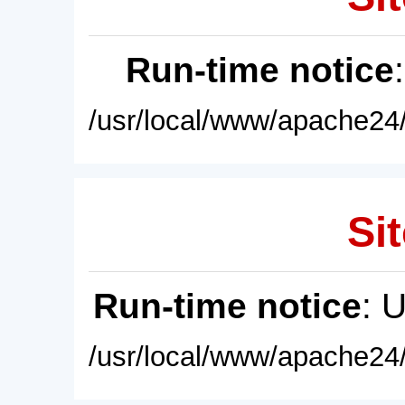
Run-time notice
/usr/local/www/apache24/
Sit
Run-time notice
: 
/usr/local/www/apache24/