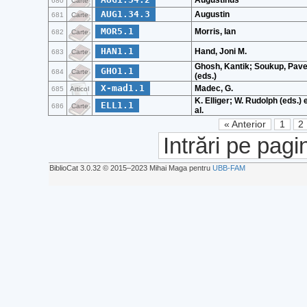
Augustinus
680
Carte
AUG1.34.3
Augustin
681
Carte
MOR5.1
Morris, Ian
682
Carte
HAN1.1
Hand, Joni M.
683
Carte
Ghosh, Kantik; Soukup, Pave
GHO1.1
684
Carte
(eds.)
X-mad1.1
Madec, G.
685
Articol
K. Elliger; W. Rudolph (eds.) 
ELL1.1
686
Carte
al.
« Anterior
1
2
Intrări pe pagi
BiblioCat 3.0.32 © 2015‒2023 Mihai Maga pentru
UBB-FAM