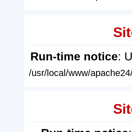
Sit
Run-time notice
: 
/usr/local/www/apache24/
Sit