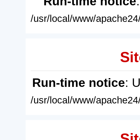
Run-time notice
/usr/local/www/apache24/
Sit
Run-time notice
: 
/usr/local/www/apache24/
Sit