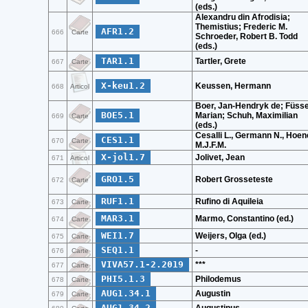
(eds.)
Alexandru din Afrodisia;
Themistius; Frederic M.
AFR1.2
666
Carte
Schroeder, Robert B. Todd
(eds.)
TAR1.1
Tartler, Grete
667
Carte
X-keu1.2
Keussen, Hermann
668
Articol
Boer, Jan-Hendryk de; Füsse
BOE5.1
Marian; Schuh, Maximilian
669
Carte
(eds.)
Cesalli L., Germann N., Hoe
CES1.1
670
Carte
M.J.F.M.
X-jol1.7
Jolivet, Jean
671
Articol
GRO1.5
Robert Grosseteste
672
Carte
RUF1.1
Rufino di Aquileia
673
Carte
MAR3.1
Marmo, Constantino (ed.)
674
Carte
WEI1.7
Weijers, Olga (ed.)
675
Carte
SEQ1.1
-
676
Carte
VIVA57.1-2.2019
***
677
Carte
PHI5.1.3
Philodemus
678
Carte
AUG1.34.1
Augustin
679
Carte
AUG1.34.2