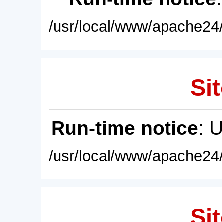
/usr/local/www/apache24/
Sit
Run-time notice
: 
/usr/local/www/apache24/
Sit