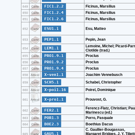
FIC1.2.2
Ficinus, Marsilius
649
Carte
FIC1.2.4
Ficinus, Marsilius
650
Carte
FIC1.2.6
Ficinus, Marsilius
651
Carte
ESU1.1
Esu, Matteo
652
Carte
PEP1.1
Pepin, Jean
653
Carte
Lemoine, Michel; Picard-Parr
LEM1.1
654
Carte
Clotilde (trad.)
PRO1.9.1
Proclus
655
Carte
PRO1.9.2
Proclus
656
Carte
PRO1.9.4
Proclus
657
Carte
X-ven1.1
Joachim Vennebusch
658
Articol
SCH5.1
Schabel, Christopher
659
Carte
X-poi1.16
Poirel, Dominique
660
Articol
X-pro1.1
Prouvost, G.
661
Articol
Ferencz-Flatz, Christian; Pau
FER2.1
662
Carte
Marinescu (ed.)
POR1.3
Porro, Pasquale
663
Carte
BOE2.3
Boethius Dacus
664
Carte
C. Gaullier-Bougassas,
GAU5.1
Margaret Bridges, J. Y. Tiliet
665
Carte