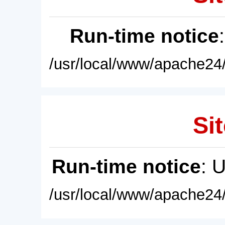
Run-time notice
/usr/local/www/apache24/
Sit
Run-time notice
: 
/usr/local/www/apache24/