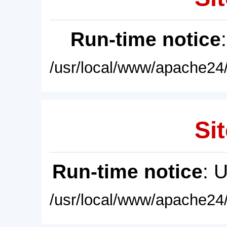
Run-time notice
/usr/local/www/apache24/
Sit
Run-time notice
: 
/usr/local/www/apache24/