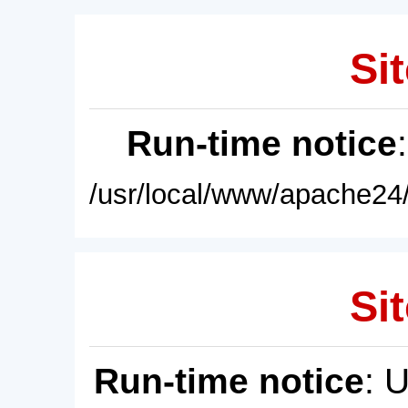
Sit
Run-time notice
/usr/local/www/apache24/
Sit
Run-time notice
: 