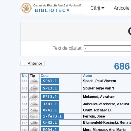
Centrul de Filosofie Antică şi Medievală
Cărţi
Articole
BIBLIOTECA
Text de căutat:
686
← Anterior
Nr.
Tip
Cota
Autor
SPA1.1
Spade, Paul Vincent
641
Carte
SPI3.1
Spijker, Ienje van 't
642
Carte
MEL3.1
Melamed, Avraham
643
Carte
JAB1.1
Jaboulet-Vercherre, Azelina
644
Carte
ORA1.1
Oram, Richard D.
645
Carte
x-fer3.1
Ferrois, Jose
646
Articol
CHR2.1
Blumenfeld-Kosinski, Renat
647
Carte
MOR4.1
Mora-Marquez, Ana María
648
Carte