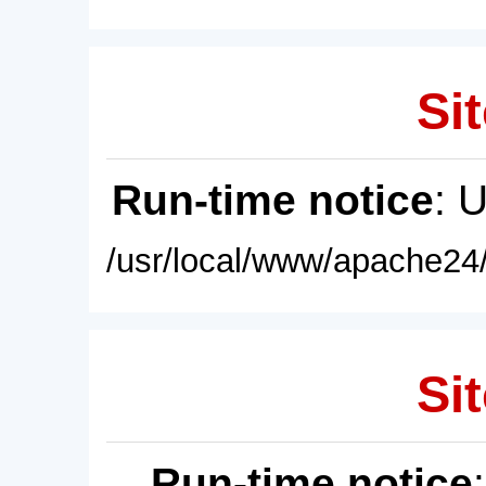
Sit
Run-time notice
: 
/usr/local/www/apache24/
Sit
Run-time notice