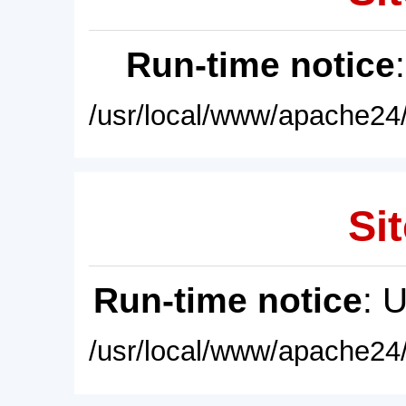
Run-time notice
/usr/local/www/apache24/
Sit
Run-time notice
: 
/usr/local/www/apache24/