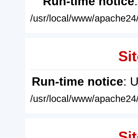
Run-time notice
/usr/local/www/apache24/
Sit
Run-time notice
: 
/usr/local/www/apache24/
Sit