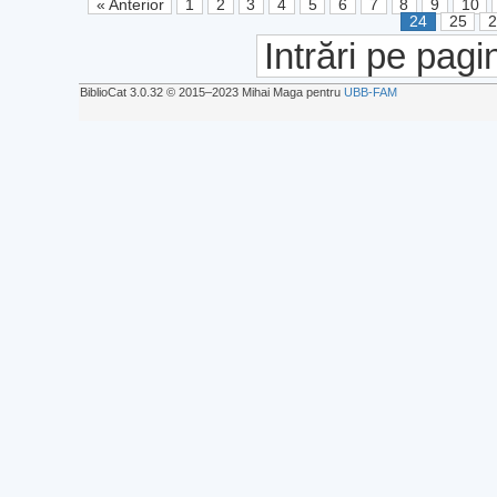
« Anterior
1
2
3
4
5
6
7
8
9
10
24
25
Intrări pe pagi
BiblioCat 3.0.32 © 2015‒2023 Mihai Maga pentru
UBB-FAM