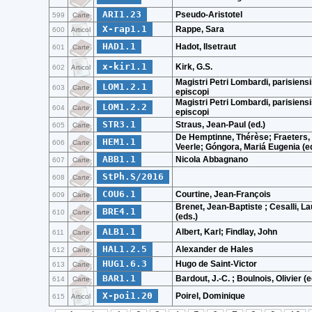
ARI1.23
Pseudo-Aristotel
599
Carte
X-rap1.1
Rappe, Sara
600
Articol
HAD1.1
Hadot, Ilsetraut
601
Carte
x-kir1.1
Kirk, G.S.
602
Articol
Magistri Petri Lombardi, parisiens
LOM1.2.1
603
Carte
episcopi
Magistri Petri Lombardi, parisiens
LOM1.2.2
604
Carte
episcopi
STR3.1
Straus, Jean-Paul (ed.)
605
Carte
De Hemptinne, Thérèse; Fraeters,
HEM1.1
606
Carte
Veerle; Góngora, Mariá Eugenia (e
ABB1.1
Nicola Abbagnano
607
Carte
StPh.S/2016
608
Carte
COU6.1
Courtine, Jean-François
609
Carte
Brenet, Jean-Baptiste ; Cesalli, La
BRE4.1
610
Carte
(eds.)
ALB1.1
Albert, Karl; Findlay, John
611
Carte
HAL1.2.5
Alexander de Hales
612
Carte
HUG1.6.3
Hugo de Saint-Victor
613
Carte
BAR1.1
Bardout, J.-C. ; Boulnois, Olivier (e
614
Carte
X-poi1.20
Poirel, Dominique
615
Articol