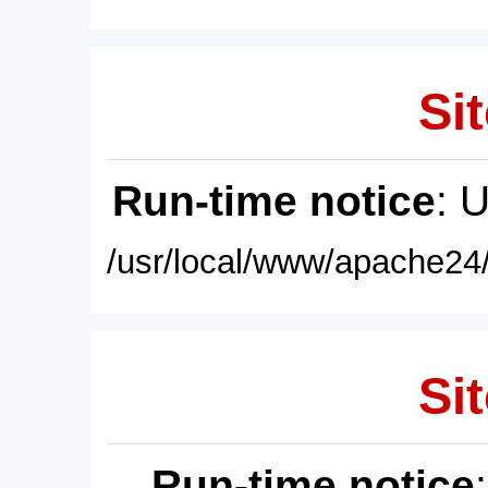
Sit
Run-time notice
: 
/usr/local/www/apache24/
Sit
Run-time notice