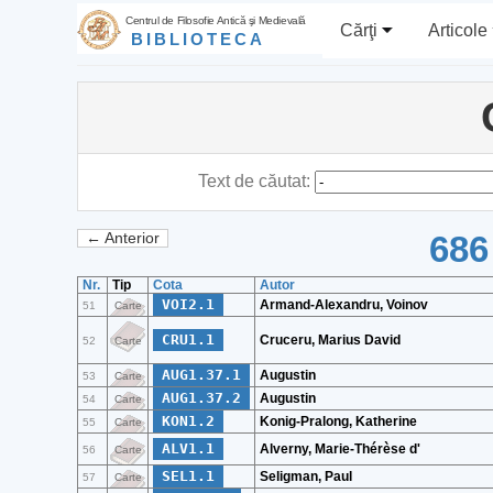
Centrul de Filosofie Antică şi Medievală
Cărţi
Articole
BIBLIOTECA
Text de căutat:
686
← Anterior
Nr.
Tip
Cota
Autor
VOI2.1
Armand-Alexandru, Voinov
51
Carte
CRU1.1
Cruceru, Marius David
52
Carte
AUG1.37.1
Augustin
53
Carte
AUG1.37.2
Augustin
54
Carte
KON1.2
Konig-Pralong, Katherine
55
Carte
ALV1.1
Alverny, Marie-Thérèse d'
56
Carte
SEL1.1
Seligman, Paul
57
Carte