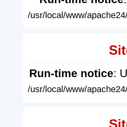
/usr/local/www/apache24/
Sit
Run-time notice
: 
/usr/local/www/apache24/
Sit