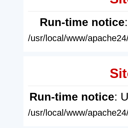
Run-time notice
/usr/local/www/apache24/
Sit
Run-time notice
: 
/usr/local/www/apache24/