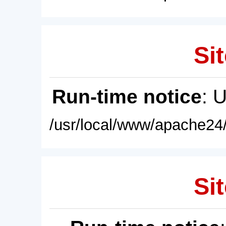
Sit
Run-time notice
: 
/usr/local/www/apache24/
Sit