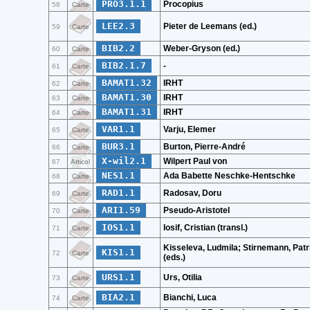
PRO3.1.1
Procopius
58
Carte
LEE2.3
Pieter de Leemans (ed.)
59
Carte
BIB2.2
Weber-Gryson (ed.)
60
Carte
BIB2.1.7
-
61
Carte
BAMAT1.32
IRHT
62
Carte
BAMAT1.30
IRHT
63
Carte
BAMAT1.31
IRHT
64
Carte
VAR1.1
Varju, Elemer
65
Carte
BUR3.1
Burton, Pierre-André
66
Carte
X-wil2.1
Wilpert Paul von
67
Articol
NES1.1
Ada Babette Neschke-Hentschke
68
Carte
RAD1.1
Radosav, Doru
69
Carte
ARI1.59
Pseudo-Aristotel
70
Carte
IOS1.1
Iosif, Cristian (transl.)
71
Carte
Kisseleva, Ludmila; Stirnemann, Patr
KIS1.1
72
Carte
(eds.)
URS1.1
Urs, Otilia
73
Carte
BIA2.1
Bianchi, Luca
74
Carte