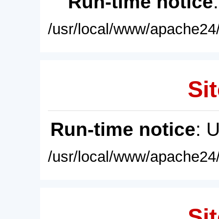
Run-time notice
/usr/local/www/apache24/
Sit
Run-time notice
: 
/usr/local/www/apache24/
Sit