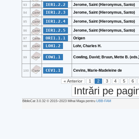
IER1.2.2
Jerome, Saint (Hieronymus, Santo)
93
Carte
IER1.2.3
Jerome, Saint (Hieronymus, Santo)
94
Carte
IER1.2.4
Jerome, Saint (Hieronymus, Santo)
95
Carte
IER1.2.5
Jerome, Saint (Hieronymus, Santo)
96
Carte
ORI1.1.1
Origen
97
Carte
LOH1.2
Lohr, Charles H.
98
Carte
COW1.1
Cowling, David; Bruun, Mette B. (eds.
99
Carte
CEV1.1
Cevins, Marie-Madeleine de
100
Carte
« Anterior
1
2
3
4
5
6
Intrări pe pagi
BiblioCat 3.0.32 © 2015‒2023 Mihai Maga pentru
UBB-FAM