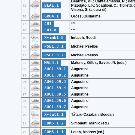
Beatrice, P.F.; Cantalamessa, R.; Pers
BEA1.1
Pizzolato, L.F.; Scaglioni, C.; Tibiletti, 
75
Carte
Visonà, G. (a cura di)
GRO4.1
Gross, Guillaume
76
Carte
CH1
***
77
Carte
CH7-8
***
78
Carte
X-imb1.5
Imbach, Ruedi
79
Articol
PSE1.3.1
Michael Psellos
80
Carte
PSE1.3.2
Michael Psellos
81
Carte
MAL3.1
Maloney, Gilles; Savoie, R. (eds.)
82
Carte
AUG1.39.1
Augustine
83
Carte
AUG1.39.2
Augustine
84
Carte
AUG1.39.3
Augustine
85
Carte
AUG1.39.4
Augustine
86
Carte
AUG1.39.5
Augustine
87
Carte
AUG1.39.6
Augustine
88
Carte
AUG1.39.7
Augustine
89
Carte
X-tat1.1
Tătaru-Cazaban, Bogdan
90
Articol
COM5.1.2
Simonetti, Manlio (ed.)
91
Carte
COM5.1.1
Louth, Andrew (ed.)
92
Carte