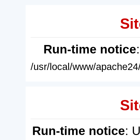
Sit
Run-time notice
/usr/local/www/apache24/
Sit
Run-time notice
: 