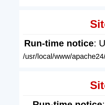
Sit
Run-time notice
: 
/usr/local/www/apache24/
Sit
Run-time notice