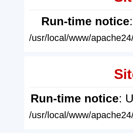
Run-time notice
/usr/local/www/apache24/
Sit
Run-time notice
: 
/usr/local/www/apache24/