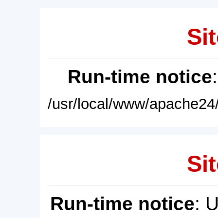
Sit
Run-time notice
/usr/local/www/apache24/
Sit
Run-time notice
: 