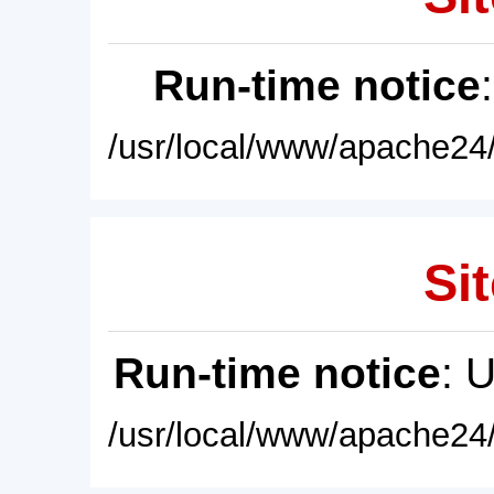
Run-time notice
/usr/local/www/apache24/
Sit
Run-time notice
: 
/usr/local/www/apache24/