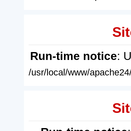
Sit
Run-time notice
: 
/usr/local/www/apache24/
Sit