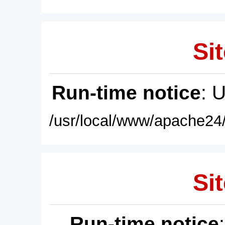
Sit
Run-time notice
: 
/usr/local/www/apache24/
Sit
Run-time notice