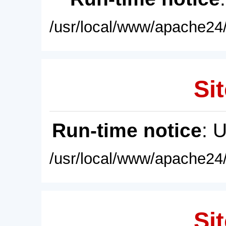
/usr/local/www/apache24/
Sit
Run-time notice
: 
/usr/local/www/apache24/
Sit