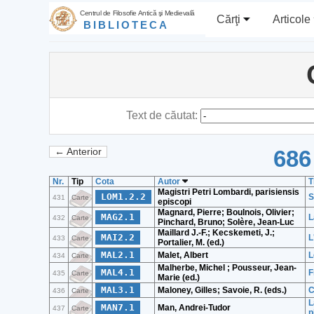
Centrul de Filosofie Antică şi Medievală
Cărţi
Articole
BIBLIOTECA
Text de căutat:
686
← Anterior
Nr.
Tip
Cota
Autor
T
Magistri Petri Lombardi, parisiensis
LOM1.2.2
S
431
Carte
episcopi
Magnard, Pierre; Boulnois, Olivier;
MAG2.1
L
432
Carte
Pinchard, Bruno; Solère, Jean-Luc
Maillard J.-F.; Kecskemeti, J.;
MAI2.2
L
433
Carte
Portalier, M. (ed.)
MAL2.1
Malet, Albert
L
434
Carte
Malherbe, Michel ; Pousseur, Jean-
MAL4.1
F
435
Carte
Marie (ed.)
MAL3.1
Maloney, Gilles; Savoie, R. (eds.)
C
436
Carte
L
MAN7.1
Man, Andrei-Tudor
437
Carte
p