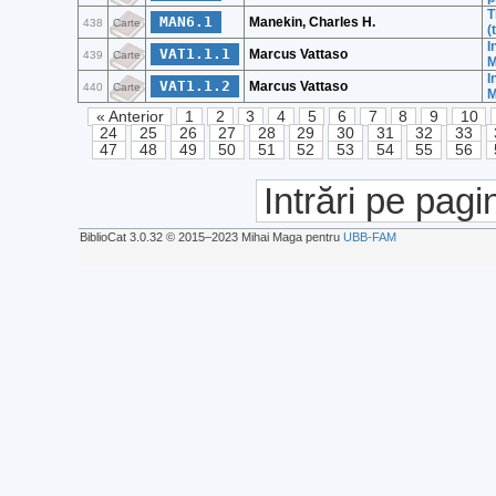
T
MAN6.1
Manekin, Charles H.
438
Carte
(
I
VAT1.1.1
Marcus Vattaso
439
Carte
M
I
VAT1.1.2
Marcus Vattaso
440
Carte
M
« Anterior
1
2
3
4
5
6
7
8
9
10
24
25
26
27
28
29
30
31
32
33
47
48
49
50
51
52
53
54
55
56
Intrări pe pagi
BiblioCat 3.0.32 © 2015‒2023 Mihai Maga pentru
UBB-FAM