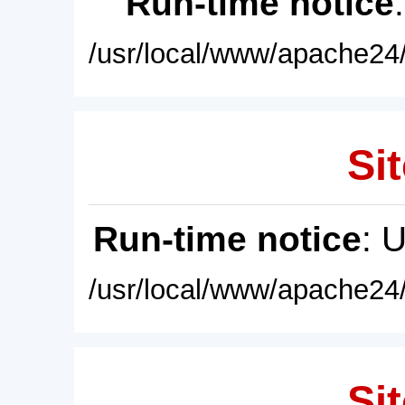
Run-time notice
/usr/local/www/apache24/
Sit
Run-time notice
: 
/usr/local/www/apache24/
Sit