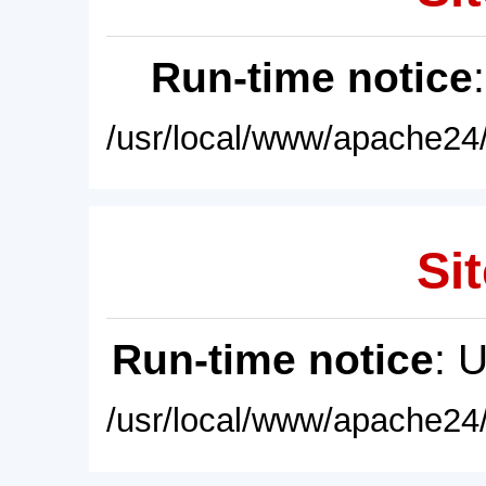
Run-time notice
/usr/local/www/apache24/
Sit
Run-time notice
: 
/usr/local/www/apache24/