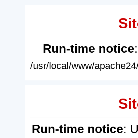
Sit
Run-time notice
/usr/local/www/apache24/
Sit
Run-time notice
: 