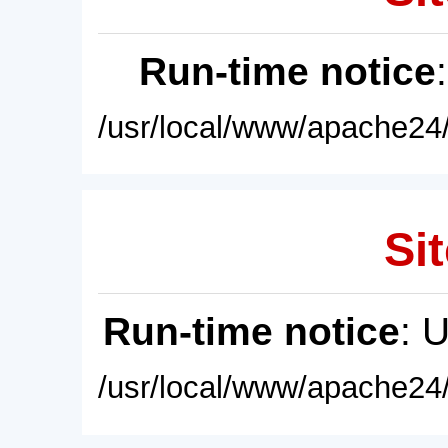
Run-time notice
/usr/local/www/apache24/
Sit
Run-time notice
: 
/usr/local/www/apache24/