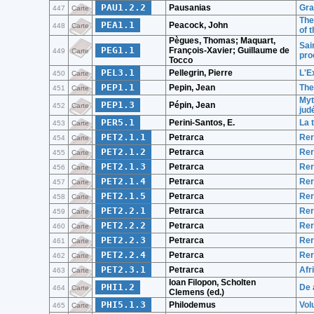
PAU1.2.2
Pausanias
Grae
447
Carte
The
PEA1.1
Peacock, John
448
Carte
of 
Pègues, Thomas; Maquart,
Sai
PEG1.1
François-Xavier; Guillaume de
449
Carte
pro
Tocco
PEL3.1
Pellegrin, Pierre
L'E
450
Carte
PEP1.1
Pepin, Jean
The
451
Carte
Myt
PEP1.3
Pépin, Jean
452
Carte
jud
PER5.1
Perini-Santos, E.
La 
453
Carte
PET2.1.1
Petrarca
Rer
454
Carte
PET2.1.2
Petrarca
Rer
455
Carte
PET2.1.3
Petrarca
Rer
456
Carte
PET2.1.4
Petrarca
Rer
457
Carte
PET2.1.5
Petrarca
Rer
458
Carte
PET2.2.1
Petrarca
Rer
459
Carte
PET2.2.2
Petrarca
Rer
460
Carte
PET2.2.3
Petrarca
Rer
461
Carte
PET2.2.4
Petrarca
Rer
462
Carte
PET2.3.1
Petrarca
Afr
463
Carte
Ioan Filopon, Scholten
PHI1.2
De 
464
Carte
Clemens (ed.)
PHI5.1.3
Philodemus
Vol
465
Carte