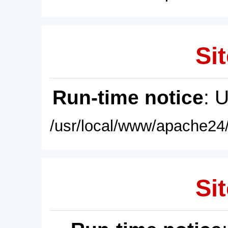
Sit
Run-time notice
: 
/usr/local/www/apache24/
Sit