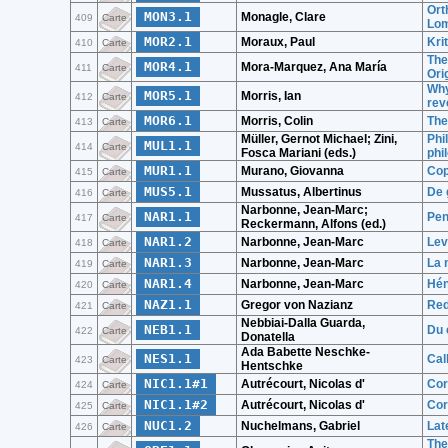
Ort
MON3.1
Monagle, Clare
409
Carte
Lom
MOR2.1
Moraux, Paul
Kri
410
Carte
The
MOR4.1
Mora-Marquez, Ana María
411
Carte
Ori
Why
MOR5.1
Morris, Ian
412
Carte
rev
MOR6.1
Morris, Colin
The
413
Carte
Müller, Gernot Michael; Zini,
Phi
MUL1.1
414
Carte
Fosca Mariani (eds.)
phi
MUR1.1
Murano, Giovanna
Cop
415
Carte
MUS5.1
Mussatus, Albertinus
De 
416
Carte
Narbonne, Jean-Marc;
NAR1.1
Pen
417
Carte
Reckermann, Alfons (ed.)
NAR1.2
Narbonne, Jean-Marc
Lev
418
Carte
NAR1.3
Narbonne, Jean-Marc
La 
419
Carte
NAR1.4
Narbonne, Jean-Marc
Hé
420
Carte
NAZ1.1
Gregor von Nazianz
Red
421
Carte
Nebbiai-Dalla Guarda,
NEB1.1
Du 
422
Carte
Donatella
Ada Babette Neschke-
NES1.1
Cal
423
Carte
Hentschke
NIC1.1#1
Autrécourt, Nicolas d'
Cor
424
Carte
NIC1.1#2
Autrécourt, Nicolas d'
Cor
425
Carte
NUC1.2
Nuchelmans, Gabriel
Lat
426
Carte
The