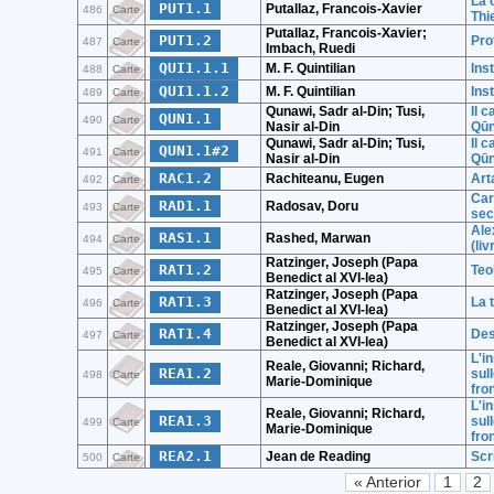
La 
PUT1.1
Putallaz, Francois-Xavier
486
Carte
Thi
Putallaz, Francois-Xavier;
PUT1.2
Pro
487
Carte
Imbach, Ruedi
QUI1.1.1
M. F. Quintilian
Inst
488
Carte
QUI1.1.2
M. F. Quintilian
Inst
489
Carte
Qunawi, Sadr al-Din; Tusi,
Il 
QUN1.1
490
Carte
Nasir al-Din
Qūn
Qunawi, Sadr al-Din; Tusi,
Il 
QUN1.1#2
491
Carte
Nasir al-Din
Qūn
RAC1.2
Rachiteanu, Eugen
Art
492
Carte
Car
RAD1.1
Radosav, Doru
493
Carte
seco
Ale
RAS1.1
Rashed, Marwan
494
Carte
(liv
Ratzinger, Joseph (Papa
RAT1.2
Teo
495
Carte
Benedict al XVI-lea)
Ratzinger, Joseph (Papa
RAT1.3
La 
496
Carte
Benedict al XVI-lea)
Ratzinger, Joseph (Papa
RAT1.4
Des
497
Carte
Benedict al XVI-lea)
L'i
Reale, Giovanni; Richard,
REA1.2
sul
498
Carte
Marie-Dominique
fro
L'i
Reale, Giovanni; Richard,
REA1.3
sul
499
Carte
Marie-Dominique
fro
REA2.1
Jean de Reading
Scr
500
Carte
« Anterior
1
2