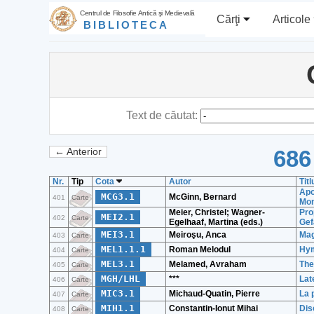
Centrul de Filosofie Antică şi Medievală
Cărţi
Articole
BIBLIOTECA
Text de căutat:
686
← Anterior
Nr.
Tip
Cota
Autor
Titl
Apo
MCG3.1
McGinn, Bernard
401
Carte
Mon
Meier, Christel; Wagner-
Pro
MEI2.1
402
Carte
Egelhaaf, Martina (eds.)
Gef
MEI3.1
Meiroşu, Anca
Magi
403
Carte
MEL1.1.1
Roman Melodul
Hym
404
Carte
MEL3.1
Melamed, Avraham
The
405
Carte
MGH/LHL
***
Lat
406
Carte
MIC3.1
Michaud-Quatin, Pierre
La 
407
Carte
MIH1.1
Constantin-Ionut Mihai
Dis
408
Carte