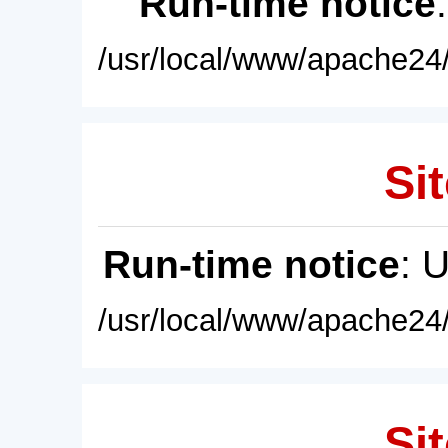
Run-time notice
/usr/local/www/apache24/
Sit
Run-time notice
: 
/usr/local/www/apache24/
Sit