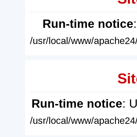
Run-time notice
/usr/local/www/apache24/
Sit
Run-time notice
: 
/usr/local/www/apache24/