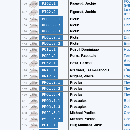
FOL
PIG2.1
Pigeaud, Jackie
466
Carte
GR
La 
PIG2.2
Pigeaud, Jackie
467
Carte
tra
PLO1.6.1
Plotin
Enn
468
Carte
PLO1.6.2
Plotin
Enn
469
Carte
PLO1.6.3
Plotin
Enn
470
Carte
PLO1.7.1
Plotin
Enn
471
Carte
PLO1.7.2
Plotin
Enn
472
Carte
POI1.1
Poirel, Dominique
Hug
473
Carte
POR1.3
Porro, Pasquale
Tom
474
Carte
A n
POS2.1
Posa, Carmel
475
Carte
hon
PRA1.1
Pradeau, Jean-Francois
L`im
476
Carte
PRI2.2
Prigent, Pierre
L'e
477
Carte
PRO1.9.1
Proclus
The
478
Carte
PRO1.9.2
Proclus
The
479
Carte
PRO1.9.4
Proclus
The
480
Carte
PRO3.1.1
Procopius
Bell
481
Carte
PRO3.1.3
Procopius
Ope
482
Carte
PSE1.3.1
Michael Psellos
Chr
483
Carte
PSE1.3.2
Michael Psellos
Chr
484
Carte
PUI1.1
Puig Montada, Jose
Mai
485
Carte