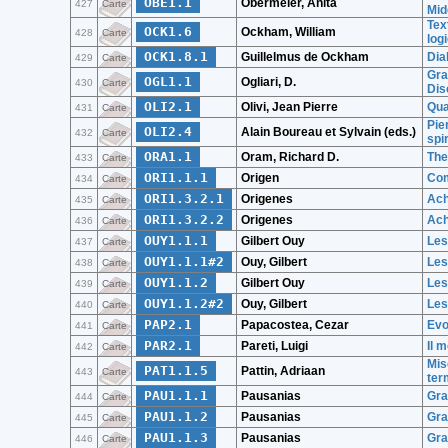
OBE1.1
Obermeier, Anita
427
Carte
Mid
Tex
OCK1.6
Ockham, William
428
Carte
logi
OCK1.8.1
Guillelmus de Ockham
Dia
429
Carte
Gra
OGL1.1
Ogliari, D.
430
Carte
Dis
OLI2.1
Olivi, Jean Pierre
Qua
431
Carte
Pie
OLI2.4
Alain Boureau et Sylvain (eds.)
432
Carte
spir
ORA1.1
Oram, Richard D.
The
433
Carte
ORI1.1.1
Origen
Com
434
Carte
ORI1.3.2.1
Origenes
Ach
435
Carte
ORI1.3.2.2
Origenes
Ach
436
Carte
OUY1.1.1
Gilbert Ouy
Les
437
Carte
OUY1.1.1#2
Ouy, Gilbert
Les
438
Carte
OUY1.1.2
Gilbert Ouy
Les
439
Carte
OUY1.1.2#2
Ouy, Gilbert
Les
440
Carte
PAP2.1
Papacostea, Cezar
Evol
441
Carte
PAR2.1
Pareti, Luigi
Il 
442
Carte
Mis
PAT1.1.5
Pattin, Adriaan
443
Carte
ter
PAU1.1.1
Pausanias
Grae
444
Carte
PAU1.1.2
Pausanias
Grae
445
Carte
PAU1.1.3
Pausanias
Grae
446
Carte