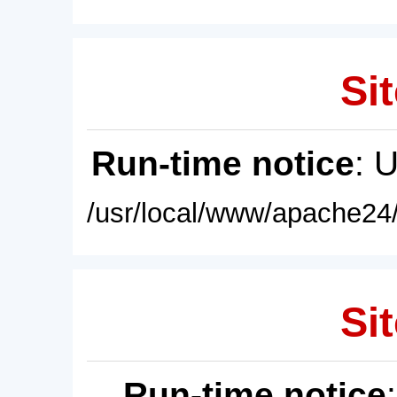
Sit
Run-time notice
: 
/usr/local/www/apache24/
Sit
Run-time notice