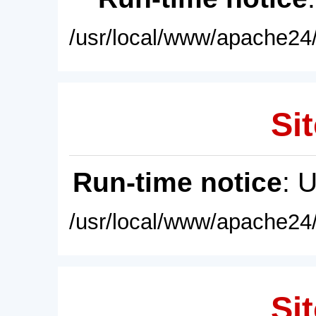
/usr/local/www/apache24/
Sit
Run-time notice
: 
/usr/local/www/apache24/
Sit