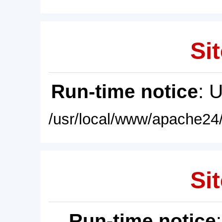
Sit
Run-time notice
: 
/usr/local/www/apache24/
Sit
Run-time notice