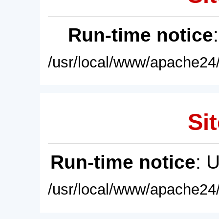
Run-time notice
/usr/local/www/apache24/
Sit
Run-time notice
: 
/usr/local/www/apache24/