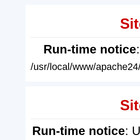
Sit
Run-time notice
/usr/local/www/apache24/
Sit
Run-time notice
: 