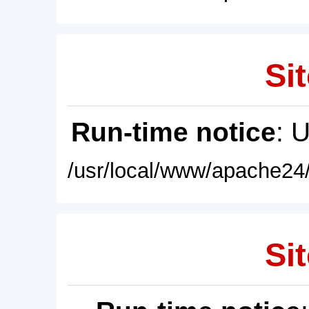
Sit
Run-time notice
: 
/usr/local/www/apache24/
Sit