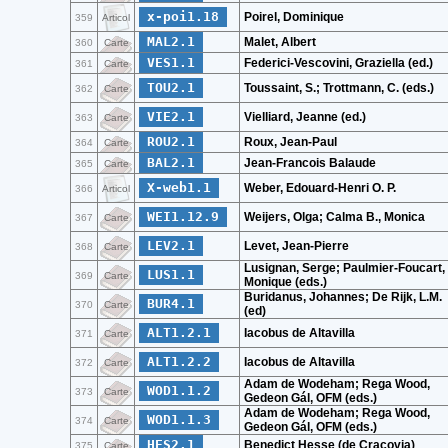
x-poi1.18
Poirel, Dominique
359
Articol
MAL2.1
Malet, Albert
360
Carte
VES1.1
Federici-Vescovini, Graziella (ed.)
361
Carte
TOU2.1
Toussaint, S.; Trottmann, C. (eds.)
362
Carte
VIE2.1
Vielliard, Jeanne (ed.)
363
Carte
ROU2.1
Roux, Jean-Paul
364
Carte
BAL2.1
Jean-Francois Balaude
365
Carte
X-web1.1
Weber, Edouard-Henri O. P.
366
Articol
WEI1.12.9
Weijers, Olga; Calma B., Monica
367
Carte
LEV2.1
Levet, Jean-Pierre
368
Carte
Lusignan, Serge; Paulmier-Foucart,
LUS1.1
369
Carte
Monique (eds.)
Buridanus, Johannes; De Rijk, L.M.
BUR4.1
370
Carte
(ed)
ALT1.2.1
Iacobus de Altavilla
371
Carte
ALT1.2.2
Iacobus de Altavilla
372
Carte
Adam de Wodeham; Rega Wood,
WOD1.1.2
373
Carte
Gedeon Gál, OFM (eds.)
Adam de Wodeham; Rega Wood,
WOD1.1.3
374
Carte
Gedeon Gál, OFM (eds.)
HES2.1
Benedict Hesse (de Cracovia)
375
Carte