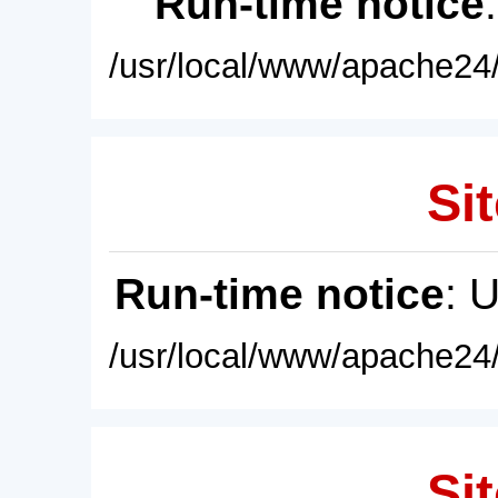
Run-time notice
/usr/local/www/apache24/
Sit
Run-time notice
: 
/usr/local/www/apache24/
Sit