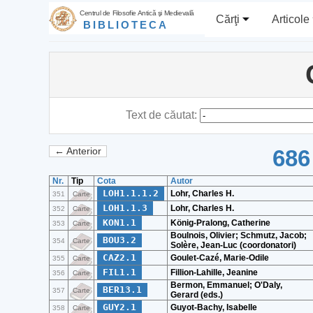
Centrul de Filosofie Antică şi Medievală
Cărţi
Articole
BIBLIOTECA
Text de căutat:
686
← Anterior
Nr.
Tip
Cota
Autor
LOH1.1.1.2
Lohr, Charles H.
351
Carte
LOH1.1.3
Lohr, Charles H.
352
Carte
KON1.1
König-Pralong, Catherine
353
Carte
Boulnois, Olivier; Schmutz, Jacob;
BOU3.2
354
Carte
Solère, Jean-Luc (coordonatori)
CAZ2.1
Goulet-Cazé, Marie-Odile
355
Carte
FIL1.1
Fillion-Lahille, Jeanine
356
Carte
Bermon, Emmanuel; O'Daly,
BER13.1
357
Carte
Gerard (eds.)
GUY2.1
Guyot-Bachy, Isabelle
358
Carte