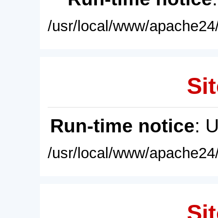
/usr/local/www/apache24/
Sit
Run-time notice
: 
/usr/local/www/apache24/
Sit