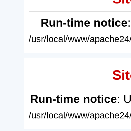
Run-time notice
/usr/local/www/apache24/
Sit
Run-time notice
: 
/usr/local/www/apache24/