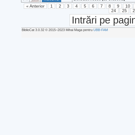
« Anterior
1
2
3
4
5
6
7
8
9
10
24
25
Intrări pe pagi
BiblioCat 3.0.32 © 2015‒2023 Mihai Maga pentru
UBB-FAM