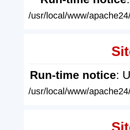
/usr/local/www/apache24/
Sit
Run-time notice
: 
/usr/local/www/apache24/
Sit