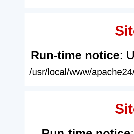
Sit
Run-time notice
: 
/usr/local/www/apache24/
Sit
Run-time notice