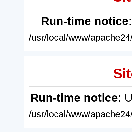
Run-time notice
/usr/local/www/apache24/
Sit
Run-time notice
: 
/usr/local/www/apache24/