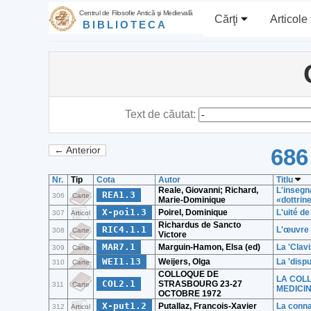
Centrul de Filosofie Antică şi Medievală
Cărţi
Articole
BIBLIOTECA
Text de căutat:
686
← Anterior
Nr.
Tip
Cota
Autor
Titlu
Reale, Giovanni; Richard,
L'insegn
REA1.3
306
Carte
Marie-Dominique
«dottrine
X-poi1.3
Poirel, Dominique
L'uité de
307
Articol
Richardus de Sancto
RIC4.1.1
L'œuvre 
308
Carte
Victore
MAR7.1
Marguin-Hamon, Elsa (ed)
La 'Clav
309
Carte
WEI1.13
Weijers, Olga
La 'dispu
310
Carte
COLLOQUE DE
LA COLL
COL2.1
STRASBOURG 23-27
311
Carte
MEDICI
OCTOBRE 1972
X-put1.2
Putallaz, Francois-Xavier
La conna
312
Articol