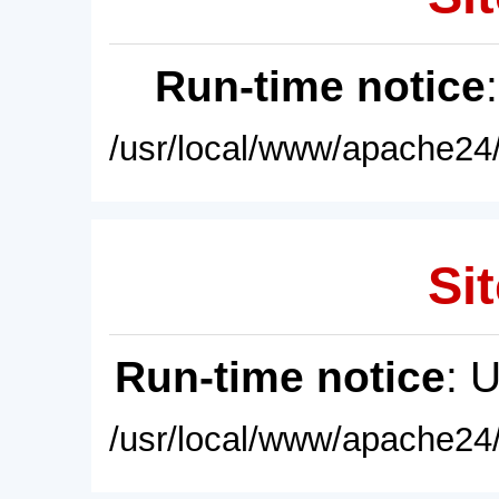
Run-time notice
/usr/local/www/apache24/
Sit
Run-time notice
: 
/usr/local/www/apache24/