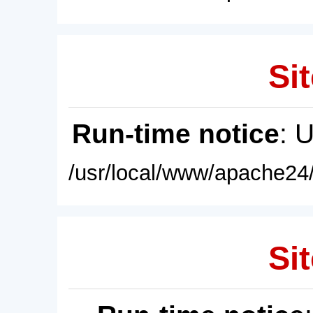
Sit
Run-time notice
: 
/usr/local/www/apache24/
Sit