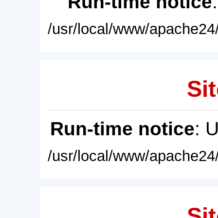
Run-time notice
/usr/local/www/apache24/
Sit
Run-time notice
: 
/usr/local/www/apache24/
Sit