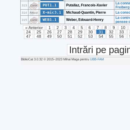
La conna
PUT1.1
Putallaz, Francois-Xavier
313
Carte
Freiberg
X-mic3.1
Michaud-Quantin, Pierre
La consc
314
Articol
La contr
WEB1.1
Weber, Edouard-Henry
315
Carte
pensee d
« Anterior
1
2
3
4
5
6
7
8
9
10
24
25
26
27
28
29
30
31
32
33
47
48
49
50
51
52
53
54
55
56
Intrări pe pagi
BiblioCat 3.0.32 © 2015‒2023 Mihai Maga pentru
UBB-FAM