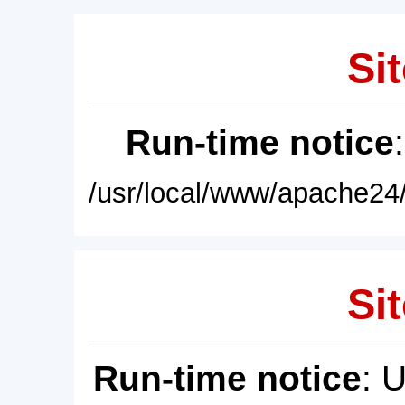
Sit
Run-time notice
/usr/local/www/apache24/
Sit
Run-time notice
: 