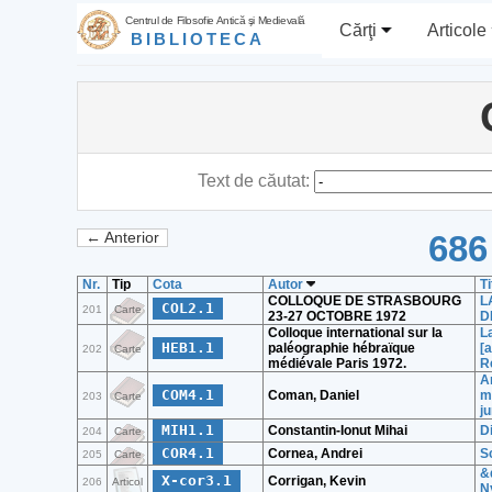
Centrul de Filosofie Antică şi Medievală
Cărţi
Articole
BIBLIOTECA
Text de căutat:
686
← Anterior
Nr.
Tip
Cota
Autor
Ti
COLLOQUE DE STRASBOURG
L
COL2.1
201
Carte
23-27 OCTOBRE 1972
D
Colloque international sur la
La
HEB1.1
paléographie hébraïque
[
202
Carte
médiévale Paris 1972.
R
An
COM4.1
Coman, Daniel
m
203
Carte
ju
MIH1.1
Constantin-Ionut Mihai
Di
204
Carte
COR4.1
Cornea, Andrei
Sc
205
Carte
&
X-cor3.1
Corrigan, Kevin
206
Articol
N