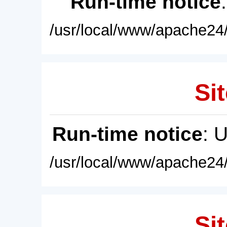
Run-time notice
/usr/local/www/apache24/
Sit
Run-time notice
: 
/usr/local/www/apache24/
Sit