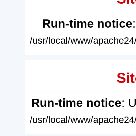
Run-time notice
/usr/local/www/apache24/
Sit
Run-time notice
: 
/usr/local/www/apache24/