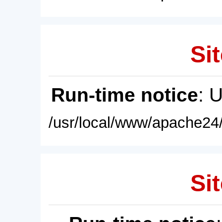
Sit
Run-time notice
: 
/usr/local/www/apache24/
Sit