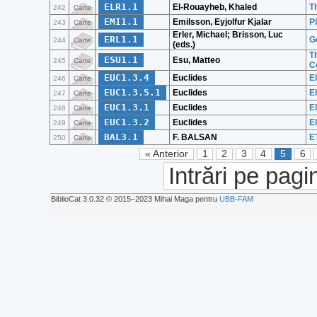
ELR1.1
El-Rouayheb, Khaled
T
242
Carte
EMI1.1
Emilsson, Eyjolfur Kjalar
P
243
Carte
Erler, Michael; Brisson, Luc
ERL1.1
G
244
Carte
(eds.)
T
ESU1.1
Esu, Matteo
245
Carte
C
EUC1.3.4
Euclides
El
246
Carte
EUC1.3.5.1
Euclides
E
247
Carte
EUC1.3.1
Euclides
E
248
Carte
EUC1.3.2
Euclides
E
249
Carte
BAL3.1
F. BALSAN
E
250
Carte
« Anterior
1
2
3
4
5
6
Intrări pe pagi
BiblioCat 3.0.32 © 2015‒2023 Mihai Maga pentru
UBB-FAM