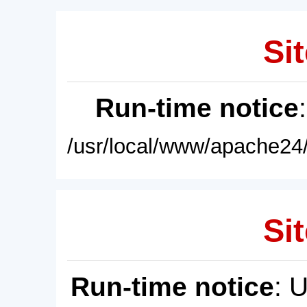
Sit
Run-time notice
/usr/local/www/apache24/
Sit
Run-time notice
: 