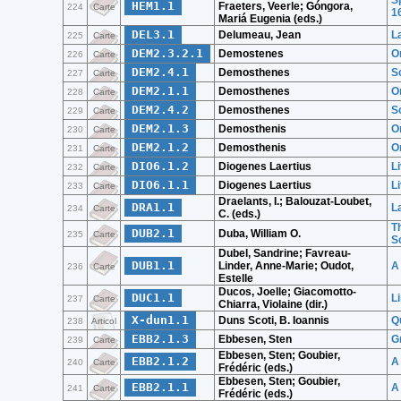
S
HEM1.1
Fraeters, Veerle; Góngora,
224
Carte
1
Mariá Eugenia (eds.)
DEL3.1
Delumeau, Jean
L
225
Carte
DEM2.3.2.1
Demostenes
Or
226
Carte
DEM2.4.1
Demosthenes
S
227
Carte
DEM2.1.1
Demosthenes
Or
228
Carte
DEM2.4.2
Demosthenes
S
229
Carte
DEM2.1.3
Demosthenis
Or
230
Carte
DEM2.1.2
Demosthenis
O
231
Carte
DIO6.1.2
Diogenes Laertius
L
232
Carte
DIO6.1.1
Diogenes Laertius
L
233
Carte
Draelants, I.; Balouzat-Loubet,
DRA1.1
L
234
Carte
C. (eds.)
T
DUB2.1
Duba, William O.
235
Carte
S
Dubel, Sandrine; Favreau-
DUB1.1
Linder, Anne-Marie; Oudot,
A
236
Carte
Estelle
Ducos, Joelle; Giacomotto-
DUC1.1
L
237
Carte
Chiarra, Violaine (dir.)
X-dun1.1
Duns Scoti, B. Ioannis
Q
238
Articol
EBB2.1.3
Ebbesen, Sten
G
239
Carte
Ebbesen, Sten; Goubier,
EBB2.1.2
A
240
Carte
Frédéric (eds.)
Ebbesen, Sten; Goubier,
EBB2.1.1
A
241
Carte
Frédéric (eds.)