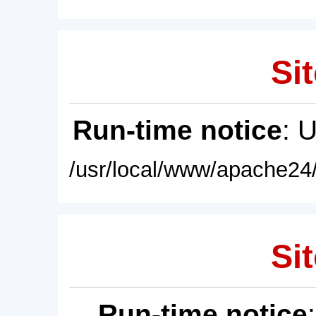
Sit
Run-time notice
: 
/usr/local/www/apache24/
Sit
Run-time notice