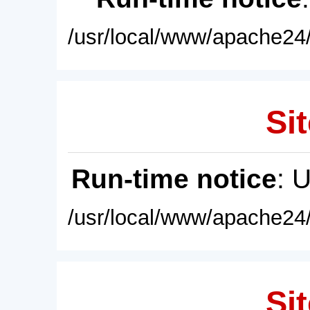
/usr/local/www/apache24/
Sit
Run-time notice
: 
/usr/local/www/apache24/
Sit