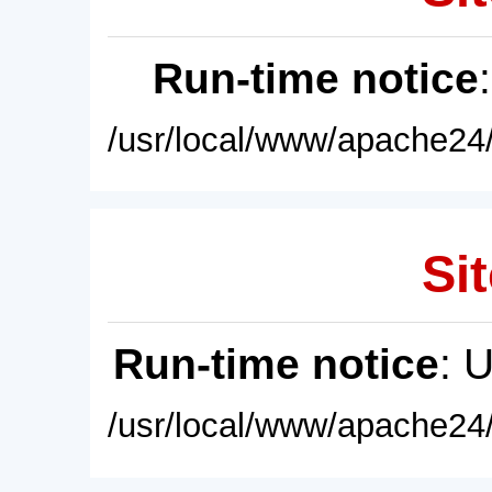
Run-time notice
/usr/local/www/apache24/
Sit
Run-time notice
: 
/usr/local/www/apache24/