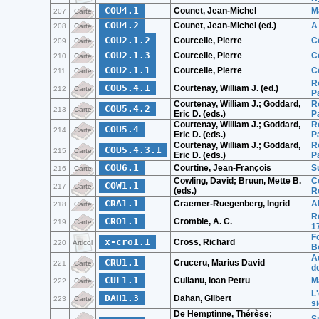
COU4.1
Counet, Jean-Michel
M
207
Carte
COU4.2
Counet, Jean-Michel (ed.)
A
208
Carte
COU2.1.2
Courcelle, Pierre
C
209
Carte
COU2.1.3
Courcelle, Pierre
C
210
Carte
COU2.1.1
Courcelle, Pierre
C
211
Carte
R
COU5.4.1
Courtenay, William J. (ed.)
212
Carte
P
Courtenay, William J.; Goddard,
R
COU5.4.2
213
Carte
Eric D. (eds.)
P
Courtenay, William J.; Goddard,
R
COU5.4
214
Carte
Eric D. (eds.)
P
Courtenay, William J.; Goddard,
R
COU5.4.3.1
215
Carte
Eric D. (eds.)
P
COU6.1
Courtine, Jean-François
S
216
Carte
Cowling, David; Bruun, Mette B.
C
COW1.1
217
Carte
(eds.)
R
CRA1.1
Craemer-Ruegenberg, Ingrid
A
218
Carte
R
CRO1.1
Crombie, A. C.
219
Carte
1
F
x-cro1.1
Cross, Richard
220
Articol
B
Au
CRU1.1
Cruceru, Marius David
221
Carte
de
CUL1.1
Culianu, Ioan Petru
M
222
Carte
L
DAH1.3
Dahan, Gilbert
223
Carte
s
De Hemptinne, Thérèse;