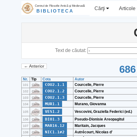
Centrul de Filosofie Antică şi Medievală
Cărţi
Articole
BIBLIOTECA
Text de căutat:
686
← Anterior
Nr.
Tip
Cota
Autor
COU2.1.1
Courcelle, Pierre
101
Carte
COU2.1.2
Courcelle, Pierre
102
Carte
COU2.1.3
Courcelle, Pierre
103
Carte
MUR1.1
Murano, Giovanna
104
Carte
VES1.2
Vescovini, Graziella Federici (ed.)
105
Carte
DIO1.3
Pseudo-Dionisie Areopagitul
106
Carte
MAR16.12
Maritain, Jacques
107
Carte
NIC1.1#2
Autrécourt, Nicolas d'
108
Carte