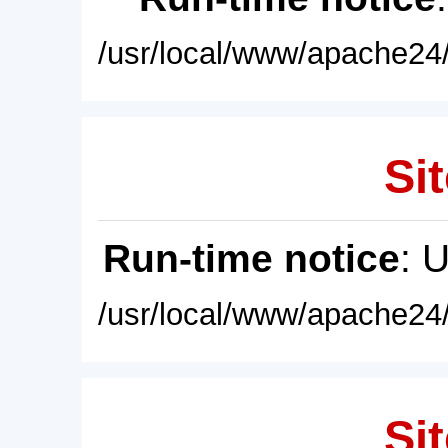
/usr/local/www/apache24/
Sit
Run-time notice
: 
/usr/local/www/apache24/
Sit