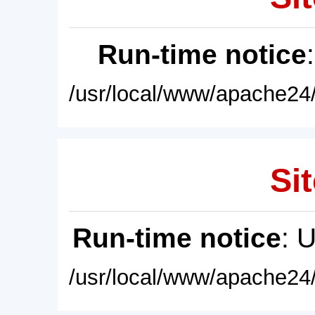
Run-time notice
/usr/local/www/apache24/
Sit
Run-time notice
: 
/usr/local/www/apache24/