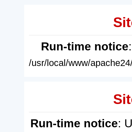
Sit
Run-time notice
/usr/local/www/apache24/
Sit
Run-time notice
: 