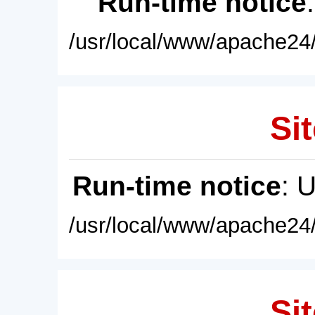
Run-time notice
/usr/local/www/apache24/
Sit
Run-time notice
: 
/usr/local/www/apache24/
Sit