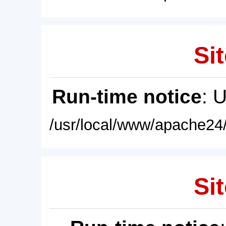
Sit
Run-time notice
: 
/usr/local/www/apache24/
Sit