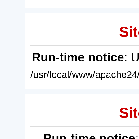
Sit
Run-time notice
: 
/usr/local/www/apache24/
Sit
Run-time notice