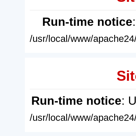
Run-time notice
/usr/local/www/apache24/
Sit
Run-time notice
: 
/usr/local/www/apache24/