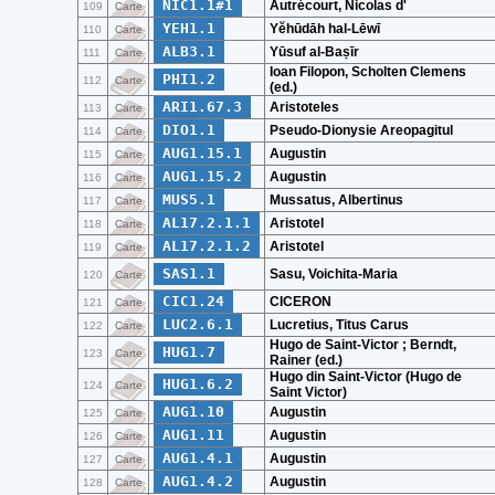
NIC1.1#1
Autrécourt, Nicolas d'
109
Carte
YEH1.1
Yĕhūdāh hal-Lēwī
110
Carte
ALB3.1
Yūsuf al-Baṣīr
111
Carte
Ioan Filopon, Scholten Clemens
PHI1.2
112
Carte
(ed.)
ARI1.67.3
Aristoteles
113
Carte
DIO1.1
Pseudo-Dionysie Areopagitul
114
Carte
AUG1.15.1
Augustin
115
Carte
AUG1.15.2
Augustin
116
Carte
MUS5.1
Mussatus, Albertinus
117
Carte
AL17.2.1.1
Aristotel
118
Carte
AL17.2.1.2
Aristotel
119
Carte
SAS1.1
Sasu, Voichita-Maria
120
Carte
CIC1.24
CICERON
121
Carte
LUC2.6.1
Lucretius, Titus Carus
122
Carte
Hugo de Saint-Victor ; Berndt,
HUG1.7
123
Carte
Rainer (ed.)
Hugo din Saint-Victor (Hugo de
HUG1.6.2
124
Carte
Saint Victor)
AUG1.10
Augustin
125
Carte
AUG1.11
Augustin
126
Carte
AUG1.4.1
Augustin
127
Carte
AUG1.4.2
Augustin
128
Carte