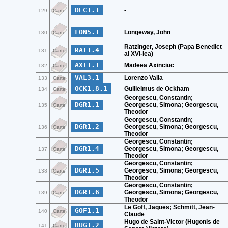
DEC1.1
-
129
Carte
LON5.1
Longeway, John
130
Carte
Ratzinger, Joseph (Papa Benedict
RAT1.4
131
Carte
al XVI-lea)
AXI1.1
Madeea Axinciuc
132
Carte
VAL3.1
Lorenzo Valla
133
Carte
OCK1.8.1
Guillelmus de Ockham
134
Carte
Georgescu, Constantin;
DGR1.1
Georgescu, Simona; Georgescu,
135
Carte
Theodor
Georgescu, Constantin;
DGR1.2
Georgescu, Simona; Georgescu,
136
Carte
Theodor
Georgescu, Constantin;
DGR1.4
Georgescu, Simona; Georgescu,
137
Carte
Theodor
Georgescu, Constantin;
DGR1.5
Georgescu, Simona; Georgescu,
138
Carte
Theodor
Georgescu, Constantin;
DGR1.6
Georgescu, Simona; Georgescu,
139
Carte
Theodor
Le Goff, Jaques; Schmitt, Jean-
GOF1.1
140
Carte
Claude
Hugo de Saint-Victor (Hugonis de
HUG1.2
141
Carte