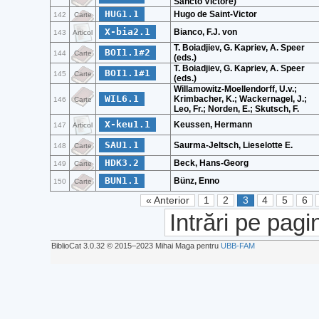
Sancto Victore)
HUG1.1
Hugo de Saint-Victor
142
Carte
X-bia2.1
Bianco, F.J. von
143
Articol
T. Boiadjiev, G. Kapriev, A. Speer
BOI1.1#2
144
Carte
(eds.)
T. Boiadjiev, G. Kapriev, A. Speer
BOI1.1#1
145
Carte
(eds.)
Willamowitz-Moellendorff, U.v.;
WIL6.1
Krimbacher, K.; Wackernagel, J.;
146
Carte
Leo, Fr.; Norden, E.; Skutsch, F.
X-keu1.1
Keussen, Hermann
147
Articol
SAU1.1
Saurma-Jeltsch, Lieselotte E.
148
Carte
HDK3.2
Beck, Hans-Georg
149
Carte
BUN1.1
Bünz, Enno
150
Carte
« Anterior
1
2
3
4
5
6
Intrări pe pagi
BiblioCat 3.0.32 © 2015‒2023 Mihai Maga pentru
UBB-FAM