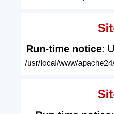
Sit
Run-time notice
: 
/usr/local/www/apache24/
Sit