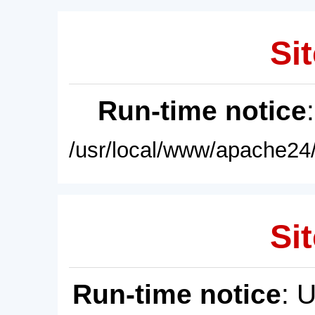
Sit
Run-time notice
/usr/local/www/apache24/
Sit
Run-time notice
: 