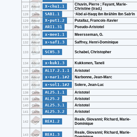
Chuvin, Pierre ; Fayant, Marie-
X-chu1.1
127
Articol
Christine (trad.)
SAB1.1
ʻAbd al-Ḥaqq ibn Ibrāhīm Ibn Sabʻīn
128
Carte
X-put1.2
Putallaz, Francois-Xavier
129
Articol
ARI1.31
Pseudo-Aristotel
130
Carte
x-mee1.1
Meersseman, G.
131
Articol
x-saf1.3
Saffrey, Henri-Dominique
132
Articol
SCH5.3
Schabel, Christopher
133
Articol
x-kuk1.3
Kukkonen, Taneli
134
Articol
AL17.2.1.1
Aristotel
135
Carte
x-nar1.1#2
Narbonne, Jean-Marc
136
Articol
x-sol1.1#2
Solere, Jean-Luc
137
Articol
AL25.1.1
Aristotel
138
Carte
AL25.2
Aristotel
139
Carte
AL25.3.1
Aristotel
140
Carte
AL25.3.2
Aristotel
141
Carte
Reale, Giovanni; Richard, Marie-
REA1.2
142
Carte
Dominique
Reale, Giovanni; Richard, Marie-
REA1.3
143
Carte
Dominique