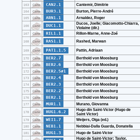
CAN2.1
Cantemir, Dimitrie
163
Carte
BUR3.1
Burton, Pierre-André
164
Carte
ARN1.1
Arnaldez, Roger
165
Carte
Ducos, Joelle; Giacomotto-Chiarra,
DUC1.1
166
Carte
Violaine (dir.)
RIL1.1
Rillon-Marne, Anne-Zoé
167
Carte
RAS1.1
Rashed, Marwan
168
Carte
PAT1.1.5
Pattin, Adriaan
169
Carte
BER2.7
Berthold von Moosburg
170
Carte
BER2.6
Berthold von Moosburg
171
Carte
BER2.5#1
Berthold von Moosburg
172
Carte
BER2.4
Berthold von Moosburg
173
Carte
BER2.3
Berthold von Moosburg
174
Carte
BER2.2
Berthold von Moosburg
175
Carte
BER2.1
Berthold von Moosburg
176
Carte
MUR1.1
Murano, Giovanna
177
Carte
Hugo din Saint-Victor (Hugo de
HUG1.6.2
178
Carte
Saint Victor)
WEI1.7
Weijers, Olga (ed.)
179
Carte
NEB1.1
Nebbiai-Dalla Guarda, Donatella
180
Carte
HUG1.3
Hugo de Saint-Victor
181
Carte
Hugo de Saint-Victor; Taylor,