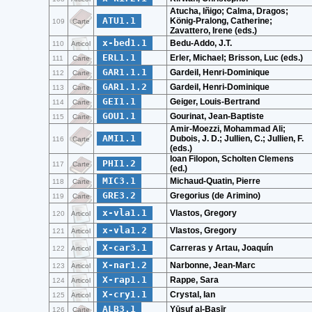
Atucha, Iñigo; Calma, Dragos;
ATU1.1
König-Pralong, Catherine;
109
Carte
Zavattero, Irene (eds.)
x-bed1.1
Bedu-Addo, J.T.
110
Articol
ERL1.1
Erler, Michael; Brisson, Luc (eds.)
111
Carte
GAR1.1.1
Gardeil, Henri-Dominique
112
Carte
GAR1.1.2
Gardeil, Henri-Dominique
113
Carte
GEI1.1
Geiger, Louis-Bertrand
114
Carte
GOU1.1
Gourinat, Jean-Baptiste
115
Carte
Amir-Moezzi, Mohammad Ali;
AMI1.1
Dubois, J. D.; Jullien, C.; Jullien, F.
116
Carte
(eds.)
Ioan Filopon, Scholten Clemens
PHI1.2
117
Carte
(ed.)
MIC3.1
Michaud-Quatin, Pierre
118
Carte
GRE3.2
Gregorius (de Arimino)
119
Carte
x-vla1.1
Vlastos, Gregory
120
Articol
x-vla1.2
Vlastos, Gregory
121
Articol
X-car3.1
Carreras y Artau, Joaquín
122
Articol
X-nar1.2
Narbonne, Jean-Marc
123
Articol
X-rap1.1
Rappe, Sara
124
Articol
X-cry1.1
Crystal, Ian
125
Articol
ALB3.1
Yūsuf al-Baṣīr
126
Carte