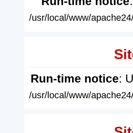
Run-time notice
/usr/local/www/apache24/
Sit
Run-time notice
: 
/usr/local/www/apache24/
Sit