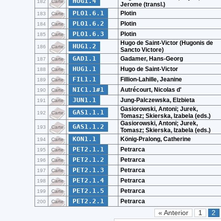
HUG1.4
182
Carte
Jerome (transl.)
PLO1.6.1
Plotin
183
Carte
PLO1.6.2
Plotin
184
Carte
PLO1.6.3
Plotin
185
Carte
Hugo de Saint-Victor (Hugonis de
HUG1.2
186
Carte
Sancto Victore)
GAD1.1
Gadamer, Hans-Georg
187
Carte
HUG1.1
Hugo de Saint-Victor
188
Carte
FIL1.1
Fillion-Lahille, Jeanine
189
Carte
NIC1.1#1
Autrécourt, Nicolas d'
190
Carte
JUN1.1
Jung-Palczewska, Elzbieta
191
Carte
Gasiorowski, Antoni; Jurek,
GAS1.1.1
192
Carte
Tomasz; Skierska, Izabela (eds.)
Gasiorowski, Antoni; Jurek,
GAS1.1.2
193
Carte
Tomasz; Skierska, Izabela (eds.)
KON1.1
König-Pralong, Catherine
194
Carte
PET2.1.1
Petrarca
195
Carte
PET2.1.2
Petrarca
196
Carte
PET2.1.3
Petrarca
197
Carte
PET2.1.4
Petrarca
198
Carte
PET2.1.5
Petrarca
199
Carte
PET2.2.1
Petrarca
200
Carte
« Anterior
1
2