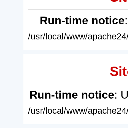
Run-time notice
/usr/local/www/apache24/
Sit
Run-time notice
: 
/usr/local/www/apache24/