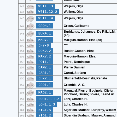
WEI1.13
Weijers, Olga
144
Carte
WEI1.12.2
Weijers, Olga
145
Carte
WEI1.14
Weijers, Olga
146
Carte
GRO4.1
Gross, Guillaume
147
Carte
Buridanus, Johannes; De Rijk, L.M.
BUR4.1
148
Carte
(ed)
MAR7.1
Marguin-Hamon, Elsa (ed)
149
Carte
CH7-8
***
150
Carte
ROS2.2
Rosier-Catach, Irène
151
Carte
MAR7.2
Marguin-Hamon, Elsa
152
Carte
POI1.1
Poirel, Dominique
153
Carte
DAM2.1
Pierre Damien
154
Carte
CAR1.1
Caroti, Stefano
155
Carte
CHR2.1
Blumenfeld-Kosinski, Renate
156
Carte
CRO1.1
Crombie, A. C.
157
Carte
Magnard, Pierre; Boulnois, Olivier;
MAG2.1
158
Carte
Pinchard, Bruno; Solère, Jean-Luc
LOH1.1.1.2
Lohr, Charles H.
159
Carte
LOH1.1.3
Lohr, Charles H.
160
Carte
SIG1.3
Siger din Brabant; Dunprhy, William
161
Carte
SIG1.2
Siger din Brabant; Maurer, Armand
162
Carte