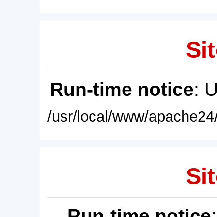
Sit
Run-time notice
: 
/usr/local/www/apache24/
Sit
Run-time notice