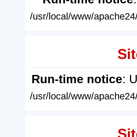
/usr/local/www/apache24/
Sit
Run-time notice
: 
/usr/local/www/apache24/
Sit