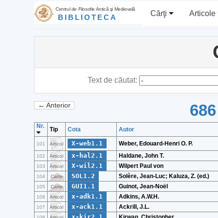
Centrul de Filosofie Antică şi Medievală
Cărţi
Articole
BIBLIOTECA
Text de căutat:
686
← Anterior
Nr.
Tip
Cota
Autor
X-web1.1
Weber, Edouard-Henri O. P.
101
Articol
x-hal2.1
Haldane, John T.
102
Articol
X-wil2.1
Wilpert Paul von
103
Articol
SOL1.2
Solère, Jean-Luc; Kaluza, Z. (ed.)
104
Carte
GUI1.1
Guinot, Jean-Noël
105
Carte
x-adk1.1
Adkins, A.W.H.
106
Articol
x-ack1.1
Ackrill, J.L.
107
Articol
x-kir2.1
Kirwan, Christopher
108
Articol