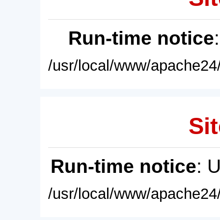
Run-time notice
/usr/local/www/apache24/
Sit
Run-time notice
: 
/usr/local/www/apache24/