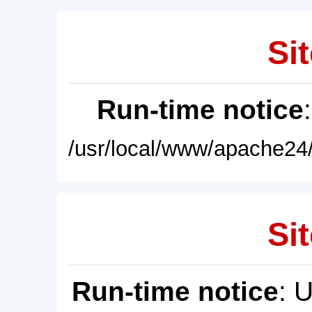
Sit
Run-time notice
/usr/local/www/apache24/
Sit
Run-time notice
: 