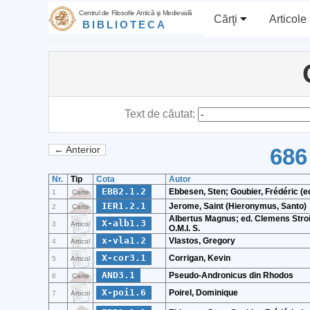
Centrul de Filosofie Antică şi Medievală
Cărţi
Articole
BIBLIOTECA
Text de căutat:
686
← Anterior
Nr.
Tip
Cota
Autor
EBB2.1.2
Ebbesen, Sten; Goubier, Frédéric (e
1
Carte
IER1.2.1
Jerome, Saint (Hieronymus, Santo)
2
Carte
Albertus Magnus; ed. Clemens Stro
X-alb1.3
3
Articol
O.M.I. S.
x-vla1.2
Vlastos, Gregory
4
Articol
X-cor3.1
Corrigan, Kevin
5
Articol
AND3.1
Pseudo-Andronicus din Rhodos
6
Carte
X-poi1.6
Poirel, Dominique
7
Articol