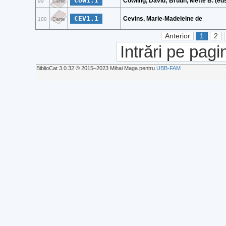
COW1.1
Cowling, David; Bruun, Mette B. (eds
99
Carte
CEV1.1
Cevins, Marie-Madeleine de
100
Carte
Anterior
1
2
Intrări pe pagi
BiblioCat 3.0.32 © 2015‒2023 Mihai Maga pentru
UBB-FAM