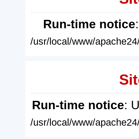
Run-time notice
/usr/local/www/apache24/
Sit
Run-time notice
: 
/usr/local/www/apache24/