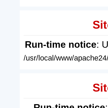
Sit
Run-time notice
: 
/usr/local/www/apache24/
Sit
Run-time notice