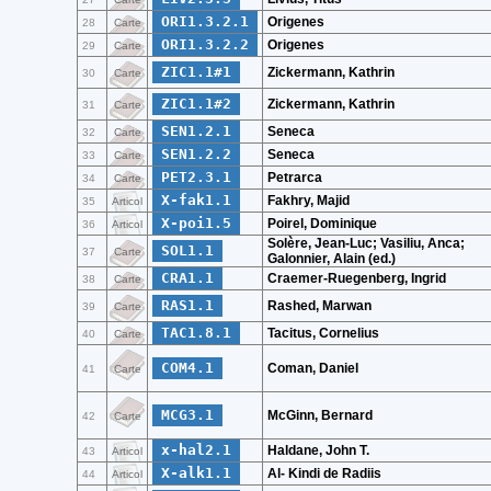
ORI1.3.2.1
Origenes
28
Carte
ORI1.3.2.2
Origenes
29
Carte
ZIC1.1#1
Zickermann, Kathrin
30
Carte
ZIC1.1#2
Zickermann, Kathrin
31
Carte
SEN1.2.1
Seneca
32
Carte
SEN1.2.2
Seneca
33
Carte
PET2.3.1
Petrarca
34
Carte
X-fak1.1
Fakhry, Majid
35
Articol
X-poi1.5
Poirel, Dominique
36
Articol
Solère, Jean-Luc; Vasiliu, Anca;
SOL1.1
37
Carte
Galonnier, Alain (ed.)
CRA1.1
Craemer-Ruegenberg, Ingrid
38
Carte
RAS1.1
Rashed, Marwan
39
Carte
TAC1.8.1
Tacitus, Cornelius
40
Carte
COM4.1
Coman, Daniel
41
Carte
MCG3.1
McGinn, Bernard
42
Carte
x-hal2.1
Haldane, John T.
43
Articol
X-alk1.1
Al- Kindi de Radiis
44
Articol