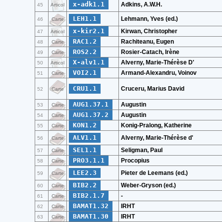
x-adk1.1
Adkins, A.W.H.
45
Articol
LEH1.1
Lehmann, Yves (ed.)
46
Carte
x-kir2.1
Kirwan, Christopher
47
Articol
RAC1.2
Rachiteanu, Eugen
48
Carte
ROS2.2
Rosier-Catach, Irène
49
Carte
X-alv1.1
Alverny, Marie-Thérèse D'
50
Articol
VOI2.1
Armand-Alexandru, Voinov
51
Carte
CRU1.1
Cruceru, Marius David
52
Carte
AUG1.37.1
Augustin
53
Carte
AUG1.37.2
Augustin
54
Carte
KON1.2
Konig-Pralong, Katherine
55
Carte
ALV1.1
Alverny, Marie-Thérèse d'
56
Carte
SEL1.1
Seligman, Paul
57
Carte
PRO3.1.1
Procopius
58
Carte
LEE2.3
Pieter de Leemans (ed.)
59
Carte
BIB2.2
Weber-Gryson (ed.)
60
Carte
BIB2.1.7
-
61
Carte
BAMAT1.32
IRHT
62
Carte
BAMAT1.30
IRHT
63
Carte