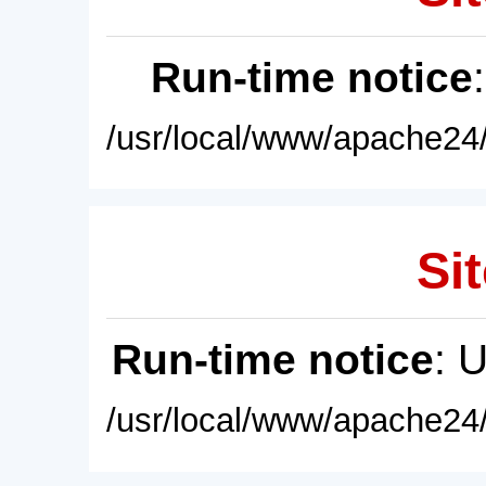
Run-time notice
/usr/local/www/apache24/
Sit
Run-time notice
: 
/usr/local/www/apache24/