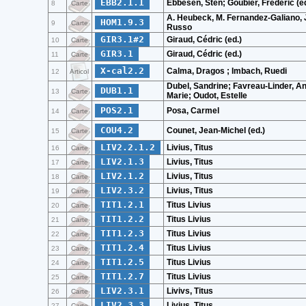
EBB2.1.1
Ebbesen, Sten; Goubier, Frédéric (e
8
Carte
A. Heubeck, M. Fernandez-Galiano, 
HOM1.9.3
9
Carte
Russo
GIR3.1#2
Giraud, Cédric (ed.)
10
Carte
GIR3.1
Giraud, Cédric (ed.)
11
Carte
X-cal2.2
Calma, Dragos ; Imbach, Ruedi
12
Articol
Dubel, Sandrine; Favreau-Linder, A
DUB1.1
13
Carte
Marie; Oudot, Estelle
POS2.1
Posa, Carmel
14
Carte
COU4.2
Counet, Jean-Michel (ed.)
15
Carte
LIV2.2.1.2
Livius, Titus
16
Carte
LIV2.1.3
Livius, Titus
17
Carte
LIV2.1.2
Livius, Titus
18
Carte
LIV2.3.2
Livius, Titus
19
Carte
TIT1.2.1
Titus Livius
20
Carte
TIT1.2.2
Titus Livius
21
Carte
TIT1.2.3
Titus Livius
22
Carte
TIT1.2.4
Titus Livius
23
Carte
TIT1.2.5
Titus Livius
24
Carte
TIT1.2.7
Titus Livius
25
Carte
LIV2.3.1
Livivs, Titus
26
Carte
LIV2.3.3
Livius, Titus
27
Carte