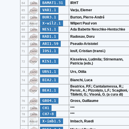
BAMAT1.31
IRHT
64
Carte
VAR1.1
Varju, Elemer
65
Carte
BUR3.1
Burton, Pierre-André
66
Carte
X-wil2.1
Wilpert Paul von
67
Articol
NES1.1
Ada Babette Neschke-Hentschke
68
Carte
RAD1.1
Radosav, Doru
69
Carte
ARI1.59
Pseudo-Aristotel
70
Carte
IOS1.1
Iosif, Cristian (transl.)
71
Carte
Kisseleva, Ludmila; Stirnemann,
KIS1.1
72
Carte
Patricia (eds.)
URS1.1
Urs, Otilia
73
Carte
BIA2.1
Bianchi, Luca
74
Carte
Beatrice, P.F.; Cantalamessa, R.;
BEA1.1
Persic, A.; Pizzolato, L.F.; Scaglioni, 
75
Carte
Tibiletti, G.; Visonà, G. (a cura di)
GRO4.1
Gross, Guillaume
76
Carte
CH1
***
77
Carte
CH7-8
***
78
Carte
X-imb1.5
Imbach, Ruedi
79
Articol