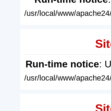
/usr/local/www/apache24/
Sit
Run-time notice
: 
/usr/local/www/apache24/
Sit