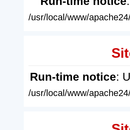
Run-time notice
/usr/local/www/apache24/
Sit
Run-time notice
: 
/usr/local/www/apache24/
Sit