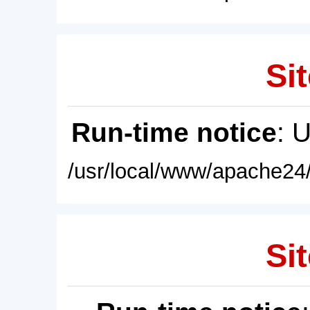
Sit
Run-time notice
: 
/usr/local/www/apache24/
Sit