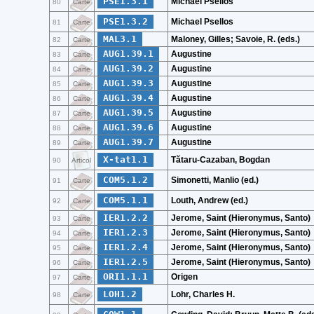
PSE1.3.1
Michael Psellos
80
Carte
PSE1.3.2
Michael Psellos
81
Carte
MAL3.1
Maloney, Gilles; Savoie, R. (eds.)
82
Carte
AUG1.39.1
Augustine
83
Carte
AUG1.39.2
Augustine
84
Carte
AUG1.39.3
Augustine
85
Carte
AUG1.39.4
Augustine
86
Carte
AUG1.39.5
Augustine
87
Carte
AUG1.39.6
Augustine
88
Carte
AUG1.39.7
Augustine
89
Carte
X-tat1.1
Tătaru-Cazaban, Bogdan
90
Articol
COM5.1.2
Simonetti, Manlio (ed.)
91
Carte
COM5.1.1
Louth, Andrew (ed.)
92
Carte
IER1.2.2
Jerome, Saint (Hieronymus, Santo)
93
Carte
IER1.2.3
Jerome, Saint (Hieronymus, Santo)
94
Carte
IER1.2.4
Jerome, Saint (Hieronymus, Santo)
95
Carte
IER1.2.5
Jerome, Saint (Hieronymus, Santo)
96
Carte
ORI1.1.1
Origen
97
Carte
LOH1.2
Lohr, Charles H.
98
Carte