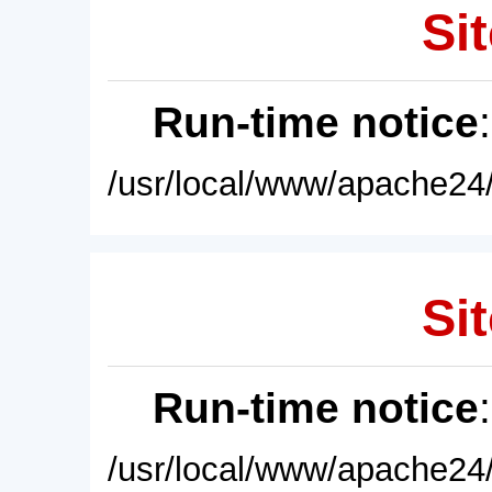
Sit
Run-time notice
/usr/local/www/apache24/
Sit
Run-time notice
/usr/local/www/apache24/