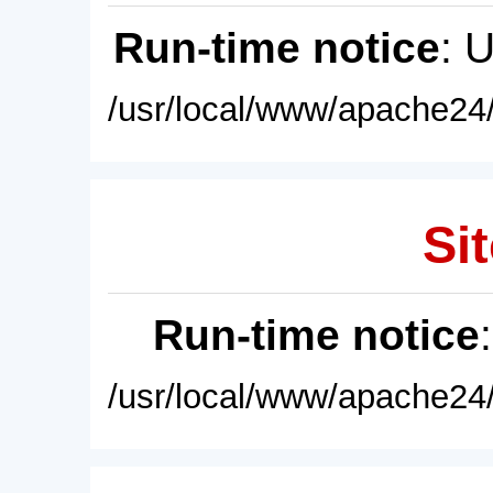
Run-time notice
: 
/usr/local/www/apache24/
Sit
Run-time notice
/usr/local/www/apache24/