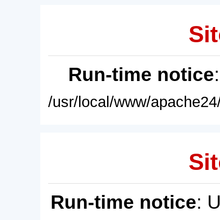
Sit
Run-time notice
/usr/local/www/apache24/
Sit
Run-time notice
: 