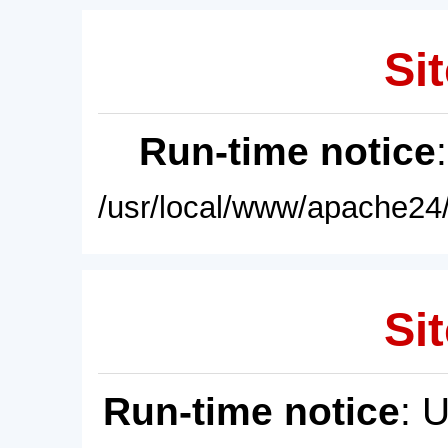
Sit
Run-time notice
/usr/local/www/apache24/
Sit
Run-time notice
: 