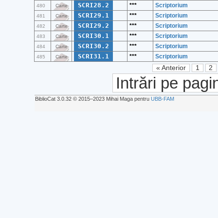
SCRI28.2
***
Scriptorium
480
Carte
SCRI29.1
***
Scriptorium
481
Carte
SCRI29.2
***
Scriptorium
482
Carte
SCRI30.1
***
Scriptorium
483
Carte
SCRI30.2
***
Scriptorium
484
Carte
SCRI31.1
***
Scriptorium
485
Carte
« Anterior
1
2
Intrări pe pagi
BiblioCat 3.0.32 © 2015‒2023 Mihai Maga pentru
UBB-FAM