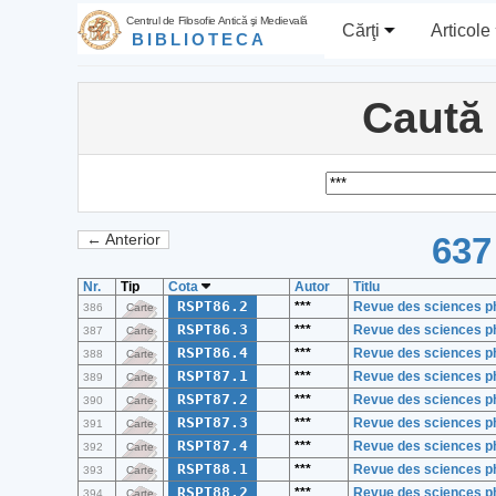
Centrul de Filosofie Antică şi Medievală
Cărţi
Articole
BIBLIOTECA
Caută
637
← Anterior
Nr.
Tip
Cota
Autor
Titlu
RSPT86.2
***
Revue des sciences ph
386
Carte
RSPT86.3
***
Revue des sciences ph
387
Carte
RSPT86.4
***
Revue des sciences ph
388
Carte
RSPT87.1
***
Revue des sciences ph
389
Carte
RSPT87.2
***
Revue des sciences ph
390
Carte
RSPT87.3
***
Revue des sciences ph
391
Carte
RSPT87.4
***
Revue des sciences ph
392
Carte
RSPT88.1
***
Revue des sciences ph
393
Carte
RSPT88.2
***
Revue des sciences ph
394
Carte