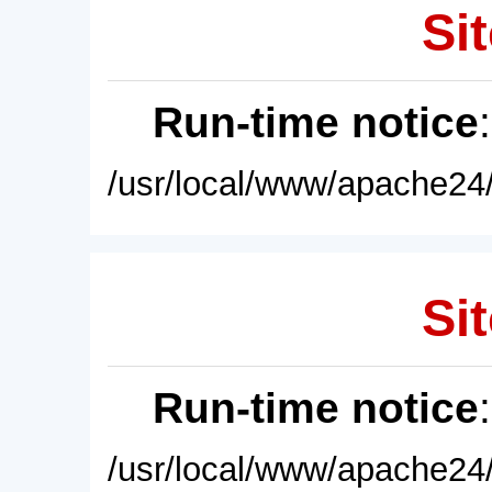
Sit
Run-time notice
/usr/local/www/apache24/
Sit
Run-time notice
/usr/local/www/apache24/