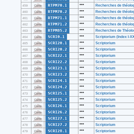
RTPM70.1
***
Recherches de théolog
459
Carte
RTPM70.2
***
Recherches de théolog
460
Carte
RTPM71.1
***
Recherches de théolog
461
Carte
RTPM71.2
***
Recherches de théolog
462
Carte
RTPM85.2
***
Recherches de Théologi
463
Carte
SCRI0.1
***
Scriptorium (Index I-X
464
Carte
SCRI20.1
***
Scriptorium
465
Carte
SCRI20.2
***
Scriptorium
466
Carte
SCRI22.1
***
Scriptorium
467
Carte
SCRI22.2
***
Scriptorium
468
Carte
SCRI23.1
***
Scriptorium
469
Carte
SCRI23.2
***
Scriptorium
470
Carte
SCRI24.1
***
Scriptorium
471
Carte
SCRI24.2
***
Scriptorium
472
Carte
SCRI25.1
***
Scriptorium
473
Carte
SCRI25.2
***
Scriptorium
474
Carte
SCRI26.1
***
Scriptorium
475
Carte
SCRI26.2
***
Scriptorium
476
Carte
SCRI27.1
***
Scriptorium
477
Carte
SCRI27.2
***
Scriptorium
478
Carte
SCRI28.1
***
Scriptorium
479
Carte