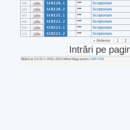
SCRI20.1
***
Scriptorium
465
Carte
SCRI20.2
***
Scriptorium
466
Carte
SCRI22.1
***
Scriptorium
467
Carte
SCRI22.2
***
Scriptorium
468
Carte
SCRI23.1
***
Scriptorium
469
Carte
SCRI23.2
***
Scriptorium
470
Carte
« Anterior
1
2
Intrări pe pagi
BiblioCat 3.0.32 © 2015‒2023 Mihai Maga pentru
UBB-FAM