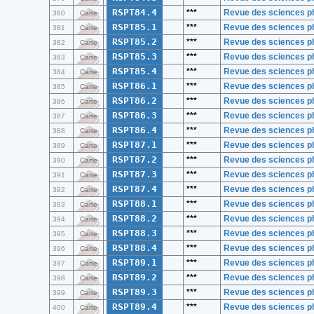
RSPT84.4
***
Revue des sciences ph
380
Carte
RSPT85.1
***
Revue des sciences ph
381
Carte
RSPT85.2
***
Revue des sciences ph
382
Carte
RSPT85.3
***
Revue des sciences ph
383
Carte
RSPT85.4
***
Revue des sciences ph
384
Carte
RSPT86.1
***
Revue des sciences ph
385
Carte
RSPT86.2
***
Revue des sciences ph
386
Carte
RSPT86.3
***
Revue des sciences ph
387
Carte
RSPT86.4
***
Revue des sciences ph
388
Carte
RSPT87.1
***
Revue des sciences ph
389
Carte
RSPT87.2
***
Revue des sciences ph
390
Carte
RSPT87.3
***
Revue des sciences ph
391
Carte
RSPT87.4
***
Revue des sciences ph
392
Carte
RSPT88.1
***
Revue des sciences ph
393
Carte
RSPT88.2
***
Revue des sciences ph
394
Carte
RSPT88.3
***
Revue des sciences ph
395
Carte
RSPT88.4
***
Revue des sciences ph
396
Carte
RSPT89.1
***
Revue des sciences ph
397
Carte
RSPT89.2
***
Revue des sciences ph
398
Carte
RSPT89.3
***
Revue des sciences ph
399
Carte
RSPT89.4
***
Revue des sciences ph
400
Carte