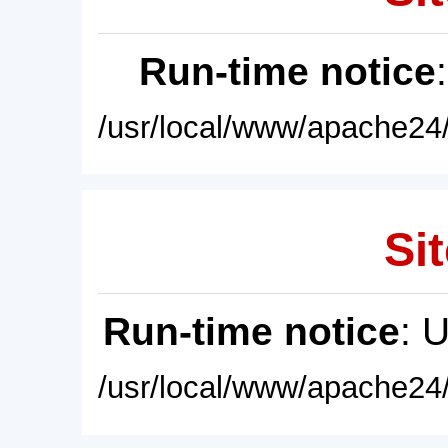
Run-time notice
/usr/local/www/apache24/
Sit
Run-time notice
: 
/usr/local/www/apache24/