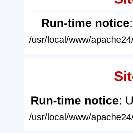
Run-time notice
/usr/local/www/apache24/
Sit
Run-time notice
: 
/usr/local/www/apache24/