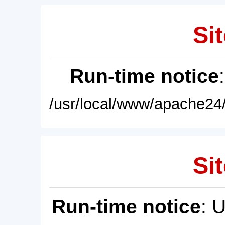
Sit
Run-time notice
/usr/local/www/apache24/
Sit
Run-time notice
: 