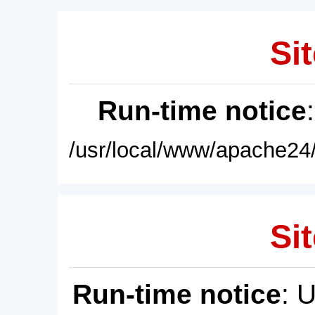
Sit
Run-time notice
/usr/local/www/apache24/
Sit
Run-time notice
: 