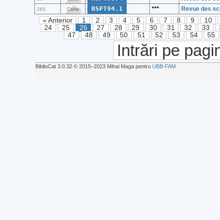
RSPT94.1
***
Revue des sci
265
Carte
« Anterior
1
2
3
4
5
6
7
8
9
10
24
25
26
27
28
29
30
31
32
33
47
48
49
50
51
52
53
54
55
Intrări pe pagi
BiblioCat 3.0.32 © 2015‒2023 Mihai Maga pentru
UBB-FAM