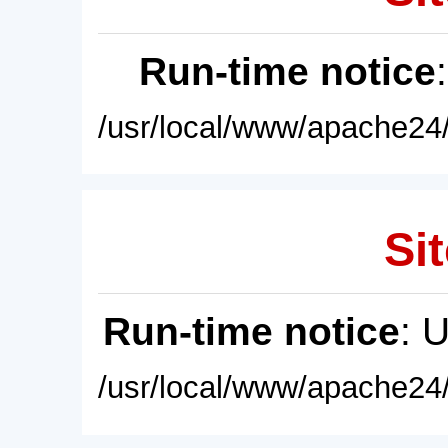
Run-time notice
/usr/local/www/apache24/
Sit
Run-time notice
: 
/usr/local/www/apache24/