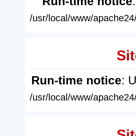
Run-time notice
/usr/local/www/apache24/
Sit
Run-time notice
: 
/usr/local/www/apache24/
Sit