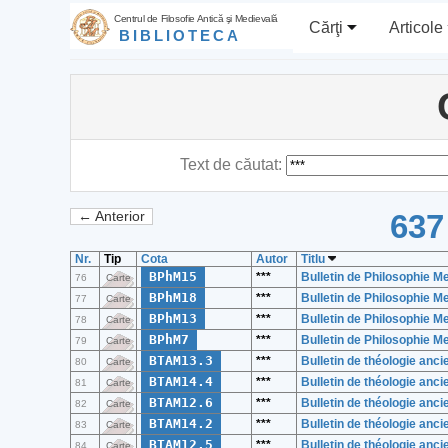
Centrul de Filosofie Antică şi Medievală
Cărţi
Articole
BIBLIOTECA
Text de căutat:
637
← Anterior
Nr.
Tip
Cota
Autor
Titlu
BPhM15
***
Bulletin de Philosophie M
76
Carte
BPhM18
***
Bulletin de Philosophie M
77
Carte
BPhM13
***
Bulletin de Philosophie M
78
Carte
BPhM7
***
Bulletin de Philosophie M
79
Carte
BTAM13.3
***
Bulletin de théologie anc
80
Carte
BTAM14.4
***
Bulletin de théologie anc
81
Carte
BTAM12.6
***
Bulletin de théologie anc
82
Carte
BTAM14.2
***
Bulletin de théologie anc
83
Carte
BTAM12.5
***
Bulletin de théologie anc
84
Carte