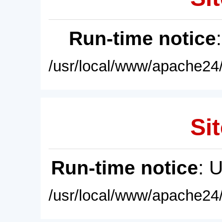
Run-time notice
/usr/local/www/apache24/
Sit
Run-time notice
: 
/usr/local/www/apache24/