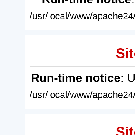
/usr/local/www/apache24/
Sit
Run-time notice
: 
/usr/local/www/apache24/
Sit