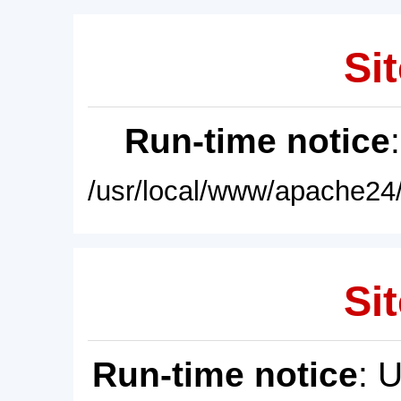
Sit
Run-time notice
/usr/local/www/apache24/
Sit
Run-time notice
: 