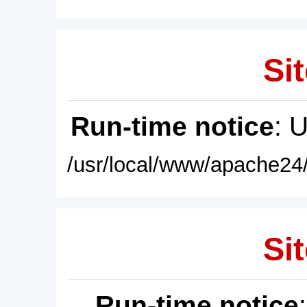
Sit
Run-time notice
: 
/usr/local/www/apache24/
Sit
Run-time notice