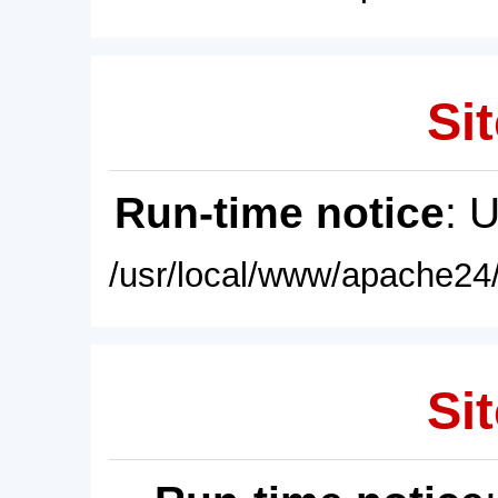
Sit
Run-time notice
: 
/usr/local/www/apache24/
Sit