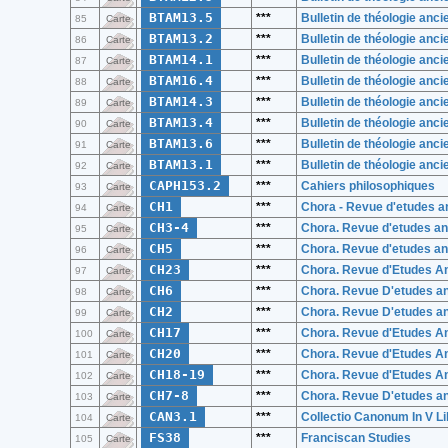
BTAM13.5
***
Bulletin de théologie anc
85
Carte
BTAM13.2
***
Bulletin de théologie anc
86
Carte
BTAM14.1
***
Bulletin de théologie anc
87
Carte
BTAM16.4
***
Bulletin de théologie anc
88
Carte
BTAM14.3
***
Bulletin de théologie anc
89
Carte
BTAM13.4
***
Bulletin de théologie anc
90
Carte
BTAM13.6
***
Bulletin de théologie anc
91
Carte
BTAM13.1
***
Bulletin de théologie anc
92
Carte
CAPH153.2
***
Cahiers philosophiques
93
Carte
CH1
***
Chora - Revue d'etudes a
94
Carte
CH3-4
***
Chora. Revue d'etudes an
95
Carte
CH5
***
Chora. Revue d'etudes an
96
Carte
CH23
***
Chora. Revue d'Etudes A
97
Carte
CH6
***
Chora. Revue D'etudes a
98
Carte
CH2
***
Chora. Revue D'etudes a
99
Carte
CH17
***
Chora. Revue d'Etudes A
100
Carte
CH20
***
Chora. Revue d'Etudes A
101
Carte
CH18-19
***
Chora. Revue d'Etudes A
102
Carte
CH7-8
***
Chora. Revue D'etudes a
103
Carte
CAN3.1
***
Collectio Canonum In V Li
104
Carte
FS38
***
Franciscan Studies
105
Carte