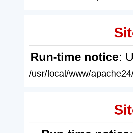
Sit
Run-time notice
: 
/usr/local/www/apache24/
Sit