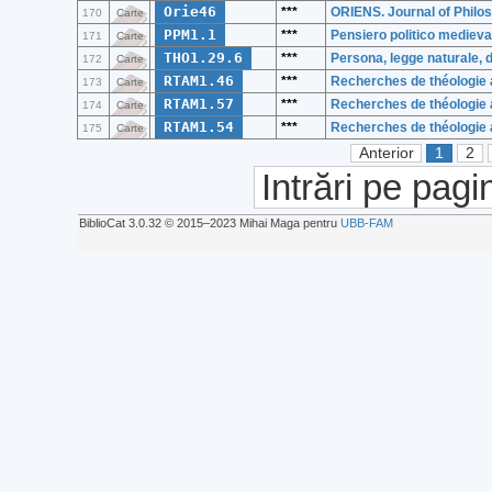
Orie46
***
ORIENS. Journal of Philos
170
Carte
PPM1.1
***
Pensiero politico medieva
171
Carte
THO1.29.6
***
Persona, legge naturale, d
172
Carte
RTAM1.46
***
Recherches de théologie 
173
Carte
RTAM1.57
***
Recherches de théologie 
174
Carte
RTAM1.54
***
Recherches de théologie 
175
Carte
Anterior
1
2
Intrări pe pagi
BiblioCat 3.0.32 © 2015‒2023 Mihai Maga pentru
UBB-FAM