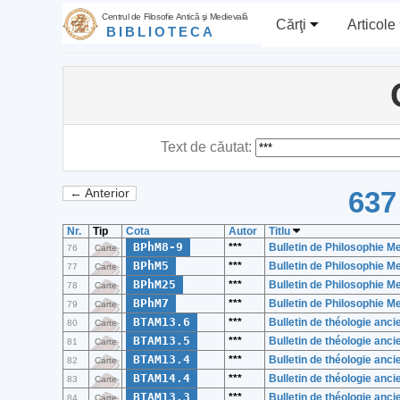
Centrul de Filosofie Antică şi Medievală
Cărţi
Articole
BIBLIOTECA
Text de căutat:
637
← Anterior
Nr.
Tip
Cota
Autor
Titlu
BPhM8-9
***
Bulletin de Philosophie M
76
Carte
BPhM5
***
Bulletin de Philosophie M
77
Carte
BPhM25
***
Bulletin de Philosophie M
78
Carte
BPhM7
***
Bulletin de Philosophie M
79
Carte
BTAM13.6
***
Bulletin de théologie anc
80
Carte
BTAM13.5
***
Bulletin de théologie anc
81
Carte
BTAM13.4
***
Bulletin de théologie anc
82
Carte
BTAM14.4
***
Bulletin de théologie anc
83
Carte
BTAM13.3
***
Bulletin de théologie anc
84
Carte