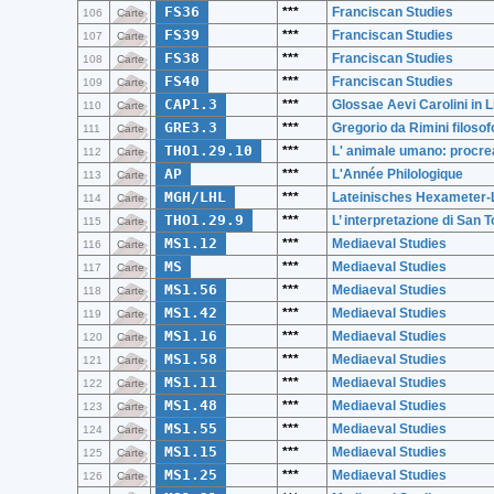
FS36
***
Franciscan Studies
106
Carte
FS39
***
Franciscan Studies
107
Carte
FS38
***
Franciscan Studies
108
Carte
FS40
***
Franciscan Studies
109
Carte
CAP1.3
***
Glossae Aevi Carolini in Li
110
Carte
GRE3.3
***
Gregorio da Rimini filosof
111
Carte
THO1.29.10
***
L' animale umano: procrea
112
Carte
AP
***
L'Année Philologique
113
Carte
MGH/LHL
***
Lateinisches Hexameter-
114
Carte
THO1.29.9
***
L’ interpretazione di San
115
Carte
MS1.12
***
Mediaeval Studies
116
Carte
MS
***
Mediaeval Studies
117
Carte
MS1.56
***
Mediaeval Studies
118
Carte
MS1.42
***
Mediaeval Studies
119
Carte
MS1.16
***
Mediaeval Studies
120
Carte
MS1.58
***
Mediaeval Studies
121
Carte
MS1.11
***
Mediaeval Studies
122
Carte
MS1.48
***
Mediaeval Studies
123
Carte
MS1.55
***
Mediaeval Studies
124
Carte
MS1.15
***
Mediaeval Studies
125
Carte
MS1.25
***
Mediaeval Studies
126
Carte