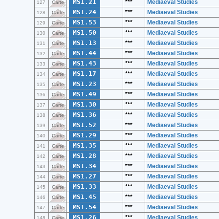
MS1.21
***
Mediaeval Studies
127
Carte
MS1.24
***
Mediaeval Studies
128
Carte
MS1.53
***
Mediaeval Studies
129
Carte
MS1.50
***
Mediaeval Studies
130
Carte
MS1.13
***
Mediaeval Studies
131
Carte
MS1.44
***
Mediaeval Studies
132
Carte
MS1.43
***
Mediaeval Studies
133
Carte
MS1.17
***
Mediaeval Studies
134
Carte
MS1.23
***
Mediaeval Studies
135
Carte
MS1.49
***
Mediaeval Studies
136
Carte
MS1.30
***
Mediaeval Studies
137
Carte
MS1.36
***
Mediaeval Studies
138
Carte
MS1.52
***
Mediaeval Studies
139
Carte
MS1.29
***
Mediaeval Studies
140
Carte
MS1.35
***
Mediaeval Studies
141
Carte
MS1.28
***
Mediaeval Studies
142
Carte
MS1.34
***
Mediaeval Studies
143
Carte
MS1.27
***
Mediaeval Studies
144
Carte
MS1.33
***
Mediaeval Studies
145
Carte
MS1.45
***
Mediaeval Studies
146
Carte
MS1.54
***
Mediaeval Studies
147
Carte
MS1.26
***
Mediaeval Studies
148
Carte