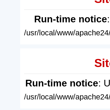
Run-time notice
/usr/local/www/apache24/
Sit
Run-time notice
: 
/usr/local/www/apache24/