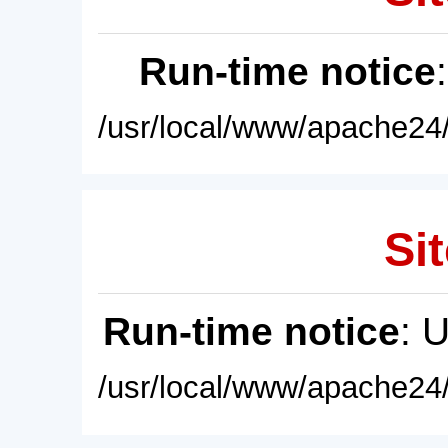
Run-time notice
/usr/local/www/apache24/
Sit
Run-time notice
: 
/usr/local/www/apache24/