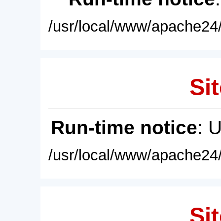
/usr/local/www/apache24/
Sit
Run-time notice
: 
/usr/local/www/apache24/
Sit