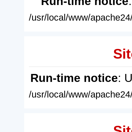
Run-time notice
/usr/local/www/apache24/
Sit
Run-time notice
: 
/usr/local/www/apache24/
Sit