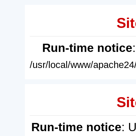
Sit
Run-time notice
/usr/local/www/apache24/
Sit
Run-time notice
: 