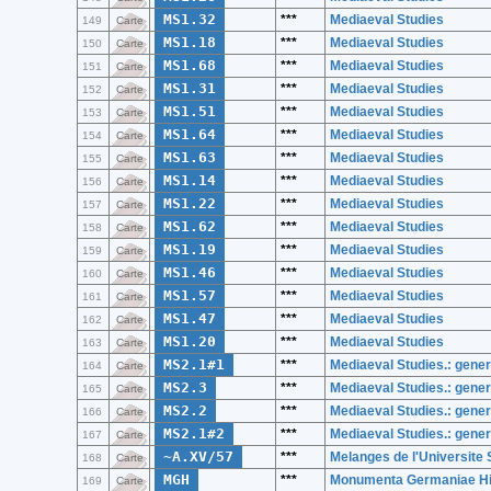
MS1.32
***
Mediaeval Studies
149
Carte
MS1.18
***
Mediaeval Studies
150
Carte
MS1.68
***
Mediaeval Studies
151
Carte
MS1.31
***
Mediaeval Studies
152
Carte
MS1.51
***
Mediaeval Studies
153
Carte
MS1.64
***
Mediaeval Studies
154
Carte
MS1.63
***
Mediaeval Studies
155
Carte
MS1.14
***
Mediaeval Studies
156
Carte
MS1.22
***
Mediaeval Studies
157
Carte
MS1.62
***
Mediaeval Studies
158
Carte
MS1.19
***
Mediaeval Studies
159
Carte
MS1.46
***
Mediaeval Studies
160
Carte
MS1.57
***
Mediaeval Studies
161
Carte
MS1.47
***
Mediaeval Studies
162
Carte
MS1.20
***
Mediaeval Studies
163
Carte
MS2.1#1
***
Mediaeval Studies.: gener
164
Carte
MS2.3
***
Mediaeval Studies.: gener
165
Carte
MS2.2
***
Mediaeval Studies.: gener
166
Carte
MS2.1#2
***
Mediaeval Studies.: gener
167
Carte
~A.XV/57
***
Melanges de l'Universite
168
Carte
MGH
***
Monumenta Germaniae Hi
169
Carte