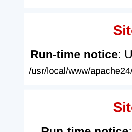
Sit
Run-time notice
: 
/usr/local/www/apache24/
Sit
Run-time notice