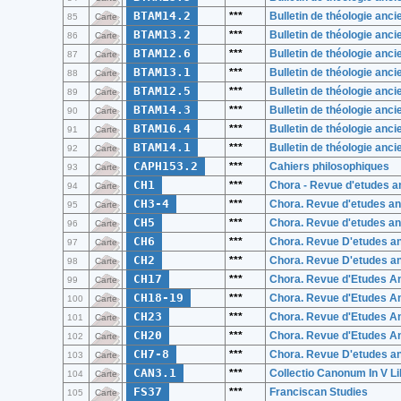
BTAM14.2
***
Bulletin de théologie anc
85
Carte
BTAM13.2
***
Bulletin de théologie anc
86
Carte
BTAM12.6
***
Bulletin de théologie anc
87
Carte
BTAM13.1
***
Bulletin de théologie anc
88
Carte
BTAM12.5
***
Bulletin de théologie anc
89
Carte
BTAM14.3
***
Bulletin de théologie anc
90
Carte
BTAM16.4
***
Bulletin de théologie anc
91
Carte
BTAM14.1
***
Bulletin de théologie anc
92
Carte
CAPH153.2
***
Cahiers philosophiques
93
Carte
CH1
***
Chora - Revue d'etudes a
94
Carte
CH3-4
***
Chora. Revue d'etudes an
95
Carte
CH5
***
Chora. Revue d'etudes an
96
Carte
CH6
***
Chora. Revue D'etudes a
97
Carte
CH2
***
Chora. Revue D'etudes a
98
Carte
CH17
***
Chora. Revue d'Etudes A
99
Carte
CH18-19
***
Chora. Revue d'Etudes A
100
Carte
CH23
***
Chora. Revue d'Etudes A
101
Carte
CH20
***
Chora. Revue d'Etudes A
102
Carte
CH7-8
***
Chora. Revue D'etudes a
103
Carte
CAN3.1
***
Collectio Canonum In V Li
104
Carte
FS37
***
Franciscan Studies
105
Carte