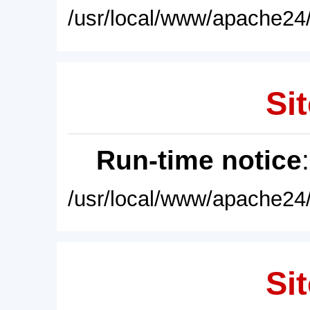
/usr/local/www/apache24/
Sit
Run-time notice
/usr/local/www/apache24/
Sit