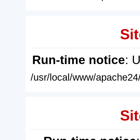
Sit
Run-time notice
: 
/usr/local/www/apache24/
Sit