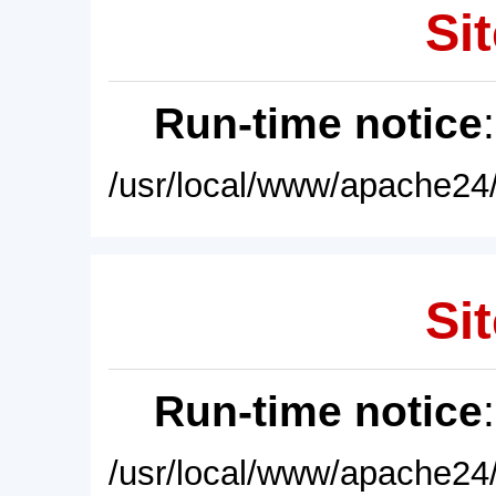
Sit
Run-time notice
/usr/local/www/apache24/
Sit
Run-time notice
/usr/local/www/apache24/