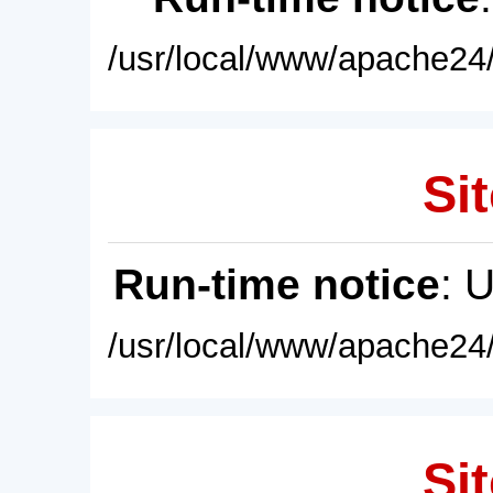
/usr/local/www/apache24/
Sit
Run-time notice
: 
/usr/local/www/apache24/
Sit