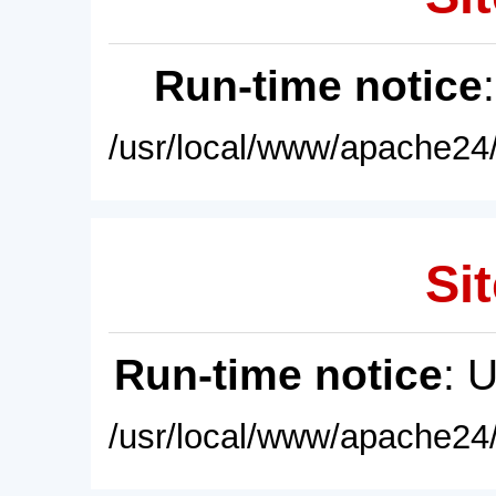
Run-time notice
/usr/local/www/apache24/
Sit
Run-time notice
: 
/usr/local/www/apache24/