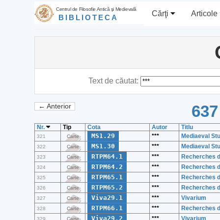
Centrul de Filosofie Antică şi Medievală
Cărţi
Articole
BIBLIOTECA
Text de căutat:
637
← Anterior
Nr.
Tip
Cota
Autor
Titlu
MS1.29
***
Mediaeval St
321
Carte
MS1.30
***
Mediaeval St
322
Carte
RTPM64.1
***
Recherches de
323
Carte
RTPM64.2
***
Recherches de
324
Carte
RTPM65.1
***
Recherches de
325
Carte
RTPM65.2
***
Recherches de
326
Carte
Viva29.1
***
Vivarium
327
Carte
RTPM66.1
***
Recherches de
328
Carte
Viva29.2
***
Vivarium
329
Carte