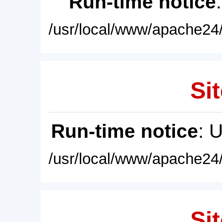
Run-time notice
/usr/local/www/apache24/
Sit
Run-time notice
: 
/usr/local/www/apache24/
Sit