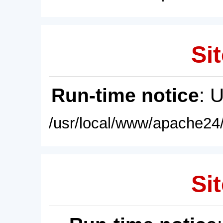
Sit
Run-time notice
: 
/usr/local/www/apache24/
Sit