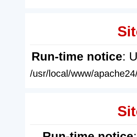
Sit
Run-time notice
: 
/usr/local/www/apache24/
Sit
Run-time notice