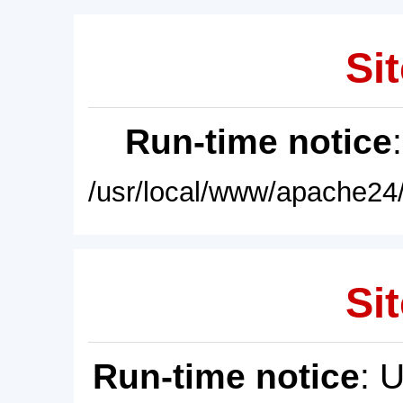
Sit
Run-time notice
/usr/local/www/apache24/
Sit
Run-time notice
: 