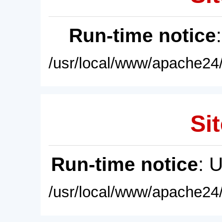
Run-time notice
/usr/local/www/apache24/
Sit
Run-time notice
: 
/usr/local/www/apache24/