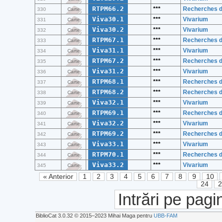
RTPM66.2
***
Recherches de
330
Carte
Viva30.1
***
Vivarium
331
Carte
Viva30.2
***
Vivarium
332
Carte
RTPM67.1
***
Recherches de
333
Carte
Viva31.1
***
Vivarium
334
Carte
RTPM67.2
***
Recherches de
335
Carte
Viva31.2
***
Vivarium
336
Carte
RTPM68.1
***
Recherches de
337
Carte
RTPM68.2
***
Recherches de
338
Carte
Viva32.1
***
Vivarium
339
Carte
RTPM69.1
***
Recherches de
340
Carte
Viva32.2
***
Vivarium
341
Carte
RTPM69.2
***
Recherches de
342
Carte
Viva33.1
***
Vivarium
343
Carte
RTPM70.1
***
Recherches de
344
Carte
Viva33.2
***
Vivarium
345
Carte
« Anterior
1
2
3
4
5
6
7
8
9
10
24
Intrări pe pagi
BiblioCat 3.0.32 © 2015‒2023 Mihai Maga pentru
UBB-FAM