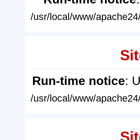
/usr/local/www/apache24/
Sit
Run-time notice
: 
/usr/local/www/apache24/
Sit