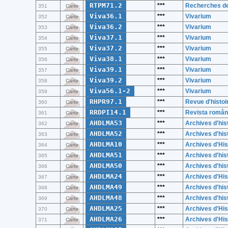
RTPM71.2
***
Recherches de 
351
Carte
Viva36.1
***
Vivarium
352
Carte
Viva36.2
***
Vivarium
353
Carte
Viva37.1
***
Vivarium
354
Carte
Viva37.2
***
Vivarium
355
Carte
Viva38.1
***
Vivarium
356
Carte
Viva39.1
***
Vivarium
357
Carte
Viva39.2
***
Vivarium
358
Carte
Viva56.1-2
***
Vivarium
359
Carte
RHPR97.1
***
Revue d'histoi
360
Carte
RRDPI14.1
***
Revista română 
361
Carte
AHDLMA53
***
Archives d'hist
362
Carte
AHDLMA52
***
Archives d'hist
363
Carte
AHDLMA10
***
Archives d'His
364
Carte
AHDLMA51
***
Archives d'hist
365
Carte
AHDLMA50
***
Archives d'hist
366
Carte
AHDLMA24
***
Archives d'His
367
Carte
AHDLMA49
***
Archives d'hist
368
Carte
AHDLMA48
***
Archives d'hist
369
Carte
AHDLMA25
***
Archives d'His
370
Carte
AHDLMA26
***
Archives d'His
371
Carte