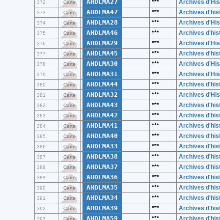
AHDLMA27
***
Archives d'His
372
Carte
AHDLMA47
***
Archives d'hist
373
Carte
AHDLMA28
***
Archives d'His
374
Carte
AHDLMA46
***
Archives d'hist
375
Carte
AHDLMA29
***
Archives d'His
376
Carte
AHDLMA45
***
Archives d'hist
377
Carte
AHDLMA30
***
Archives d'His
378
Carte
AHDLMA31
***
Archives d'His
379
Carte
AHDLMA44
***
Archives d'hist
380
Carte
AHDLMA32
***
Archives d'His
381
Carte
AHDLMA43
***
Archives d'hist
382
Carte
AHDLMA42
***
Archives d'hist
383
Carte
AHDLMA41
***
Archives d'hist
384
Carte
AHDLMA40
***
Archives d'hist
385
Carte
AHDLMA33
***
Archives d'hist
386
Carte
AHDLMA38
***
Archives d'hist
387
Carte
AHDLMA37
***
Archives d'hist
388
Carte
AHDLMA36
***
Archives d'hist
389
Carte
AHDLMA35
***
Archives d'hist
390
Carte
AHDLMA34
***
Archives d'hist
391
Carte
AHDLMA39
***
Archives d'hist
392
Carte
AHDLMA59
***
Archives d'hist
393
Carte