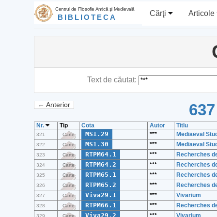
Centrul de Filosofie Antică şi Medievală
Cărţi
Articole
BIBLIOTECA
Text de căutat:
637
← Anterior
Nr.
Tip
Cota
Autor
Titlu
MS1.29
***
Mediaeval Stu
321
Carte
MS1.30
***
Mediaeval Stu
322
Carte
RTPM64.1
***
Recherches de 
323
Carte
RTPM64.2
***
Recherches de 
324
Carte
RTPM65.1
***
Recherches de 
325
Carte
RTPM65.2
***
Recherches de 
326
Carte
Viva29.1
***
Vivarium
327
Carte
RTPM66.1
***
Recherches de 
328
Carte
Viva29.2
***
Vivarium
329
Carte