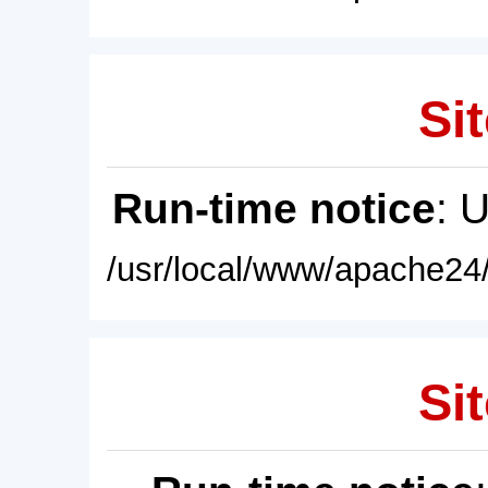
Sit
Run-time notice
: 
/usr/local/www/apache24/
Sit