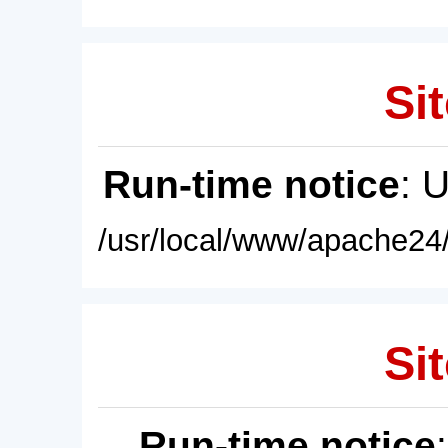
Sit
Run-time notice
: 
/usr/local/www/apache24/
Sit
Run-time notice