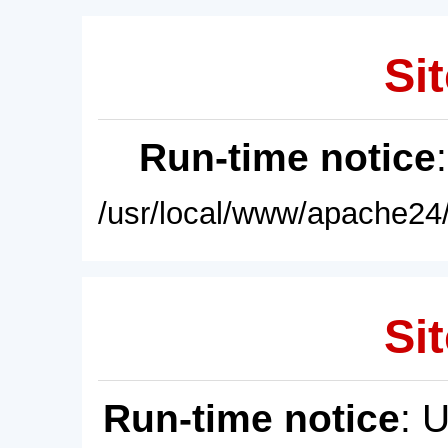
Sit
Run-time notice
/usr/local/www/apache24/
Sit
Run-time notice
: 