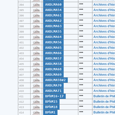
AHDLMA60
***
Archives d'hist
394
Carte
AHDLMA54
***
Archives d'His
395
Carte
AHDLMA61
***
Archives d'hist
396
Carte
AHDLMA62
***
Archives d'hist
397
Carte
AHDLMA63
***
Archives d'hist
398
Carte
AHDLMA55
***
Archives d'His
399
Carte
AHDLMA64
***
Archives d'hist
400
Carte
AHDLMA56
***
Archives d'His
401
Carte
AHDLMA65
***
Archives d'hist
402
Carte
AHDLMA66
***
Archives d'hist
403
Carte
AHDLMA57
***
Archives d'His
404
Carte
AHDLMA58
***
Archives d'His
405
Carte
AHDLMA68
***
Archives d'hist
406
Carte
AHDLMA69
***
Archives d'hist
407
Carte
AHDLMA59#2
***
Archives d'His
408
Carte
AHDLMA70
***
Archives d'hist
409
Carte
AHDLMA71
***
Archives d'hist
410
Carte
BPhM16-17
***
Bulletin de Ph
411
Carte
BPhM15
***
Bulletin de Ph
412
Carte
BPhM18
***
Bulletin de Ph
413
Carte
BPhM1
***
Bulletin de Ph
414
Carte