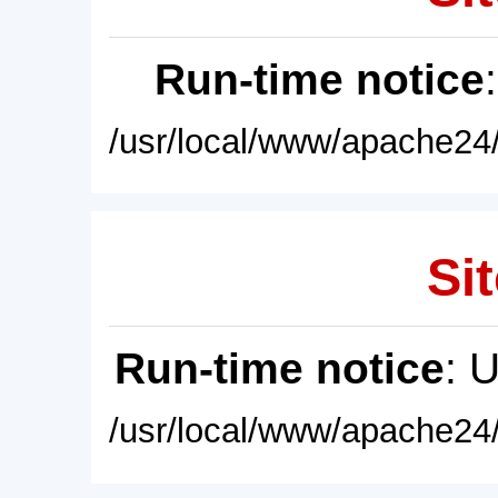
Run-time notice
/usr/local/www/apache24/
Sit
Run-time notice
: 
/usr/local/www/apache24/