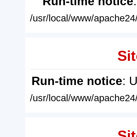
Run-time notice
/usr/local/www/apache24/
Sit
Run-time notice
: 
/usr/local/www/apache24/
Sit