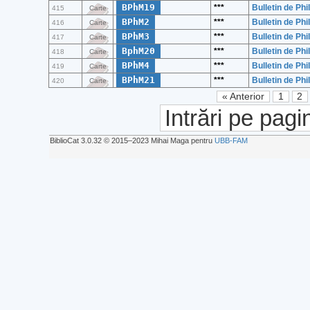
BPhM19
***
Bulletin de Ph
415
Carte
BPhM2
***
Bulletin de Ph
416
Carte
BPhM3
***
Bulletin de Ph
417
Carte
BphM20
***
Bulletin de Ph
418
Carte
BPhM4
***
Bulletin de Ph
419
Carte
BPhM21
***
Bulletin de Ph
420
Carte
« Anterior
1
2
Intrări pe pagi
BiblioCat 3.0.32 © 2015‒2023 Mihai Maga pentru
UBB-FAM