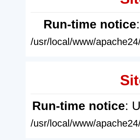
Run-time notice
/usr/local/www/apache24/
Sit
Run-time notice
: 
/usr/local/www/apache24/