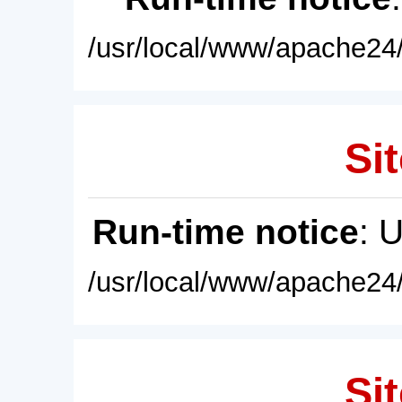
/usr/local/www/apache24/
Sit
Run-time notice
: 
/usr/local/www/apache24/
Sit