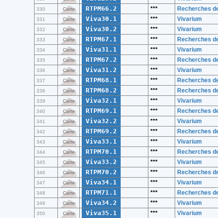
RTPM66.2
***
Recherches de 
330
Carte
Viva30.1
***
Vivarium
331
Carte
Viva30.2
***
Vivarium
332
Carte
RTPM67.1
***
Recherches de 
333
Carte
Viva31.1
***
Vivarium
334
Carte
RTPM67.2
***
Recherches de 
335
Carte
Viva31.2
***
Vivarium
336
Carte
RTPM68.1
***
Recherches de 
337
Carte
RTPM68.2
***
Recherches de 
338
Carte
Viva32.1
***
Vivarium
339
Carte
RTPM69.1
***
Recherches de 
340
Carte
Viva32.2
***
Vivarium
341
Carte
RTPM69.2
***
Recherches de 
342
Carte
Viva33.1
***
Vivarium
343
Carte
RTPM70.1
***
Recherches de 
344
Carte
Viva33.2
***
Vivarium
345
Carte
RTPM70.2
***
Recherches de 
346
Carte
Viva34.1
***
Vivarium
347
Carte
RTPM71.1
***
Recherches de 
348
Carte
Viva34.2
***
Vivarium
349
Carte
Viva35.1
***
Vivarium
350
Carte