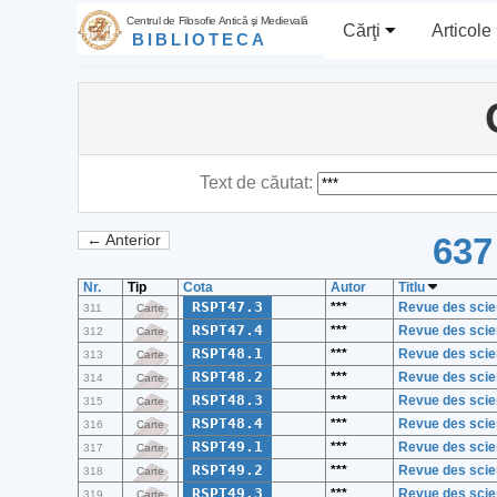
Centrul de Filosofie Antică şi Medievală
Cărţi
Articole
BIBLIOTECA
Text de căutat:
637
← Anterior
Nr.
Tip
Cota
Autor
Titlu
RSPT47.3
***
Revue des scie
311
Carte
RSPT47.4
***
Revue des scie
312
Carte
RSPT48.1
***
Revue des scie
313
Carte
RSPT48.2
***
Revue des scie
314
Carte
RSPT48.3
***
Revue des scie
315
Carte
RSPT48.4
***
Revue des scie
316
Carte
RSPT49.1
***
Revue des scie
317
Carte
RSPT49.2
***
Revue des scie
318
Carte
RSPT49.3
***
Revue des scie
319
Carte