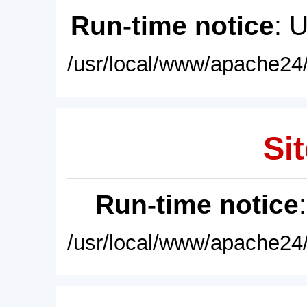
Run-time notice
: 
/usr/local/www/apache24/
Sit
Run-time notice
/usr/local/www/apache24/