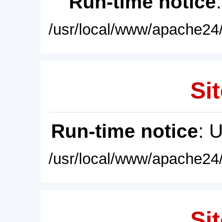
Run-time notice
/usr/local/www/apache24/
Sit
Run-time notice
: 
/usr/local/www/apache24/
Sit