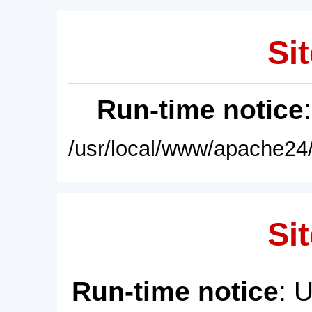
Sit
Run-time notice
/usr/local/www/apache24/
Sit
Run-time notice
: 