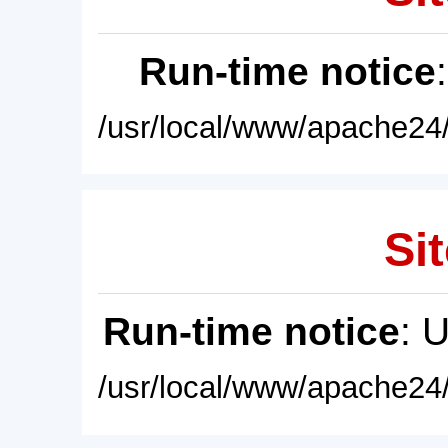
Run-time notice
/usr/local/www/apache24/
Sit
Run-time notice
: 
/usr/local/www/apache24/