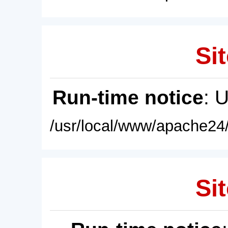
Sit
Run-time notice
: 
/usr/local/www/apache24/
Sit