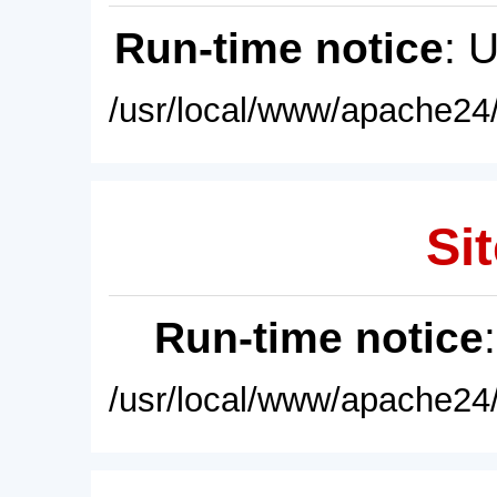
Run-time notice
: 
/usr/local/www/apache24/
Sit
Run-time notice
/usr/local/www/apache24/