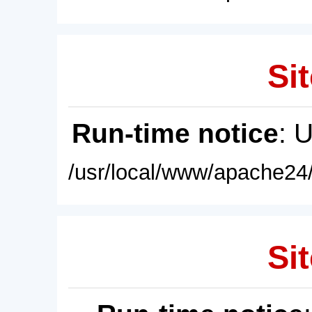
Sit
Run-time notice
: 
/usr/local/www/apache24/
Sit