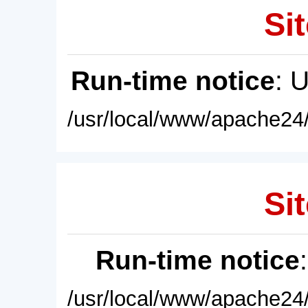
Sit
Run-time notice
: 
/usr/local/www/apache24/
Sit
Run-time notice
/usr/local/www/apache24/