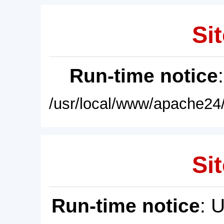
Sit
Run-time notice
/usr/local/www/apache24/
Sit
Run-time notice
: 