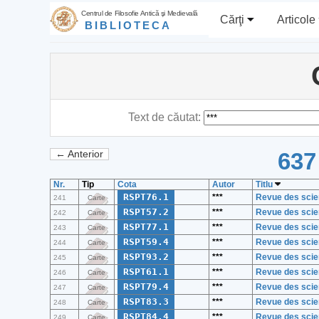
Centrul de Filosofie Antică şi Medievală
Cărţi
Articole
BIBLIOTECA
Text de căutat:
637
← Anterior
Nr.
Tip
Cota
Autor
Titlu
RSPT76.1
***
Revue des scie
241
Carte
RSPT57.2
***
Revue des scie
242
Carte
RSPT77.1
***
Revue des scie
243
Carte
RSPT59.4
***
Revue des scie
244
Carte
RSPT93.2
***
Revue des scie
245
Carte
RSPT61.1
***
Revue des scie
246
Carte
RSPT79.4
***
Revue des scie
247
Carte
RSPT83.3
***
Revue des scie
248
Carte
RSPT84.4
***
Revue des scie
249
Carte