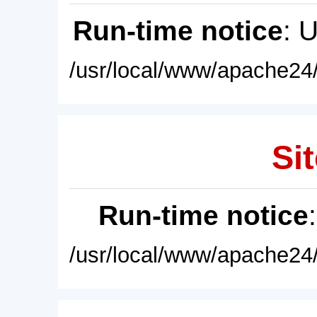
Run-time notice
: 
/usr/local/www/apache24/
Sit
Run-time notice
/usr/local/www/apache24/