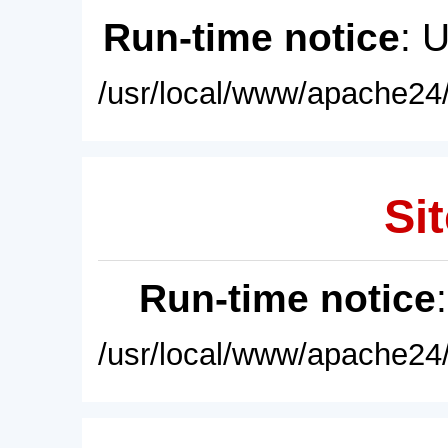
Run-time notice
: 
/usr/local/www/apache24/
Sit
Run-time notice
/usr/local/www/apache24/