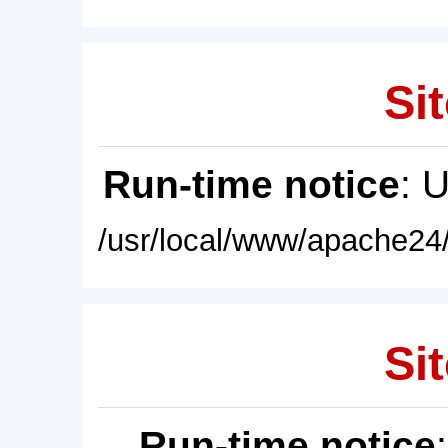
Sit
Run-time notice
: 
/usr/local/www/apache24/
Sit
Run-time notice