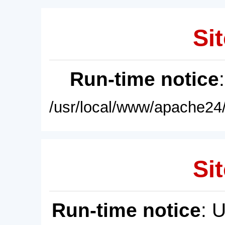
Sit
Run-time notice
/usr/local/www/apache24/
Sit
Run-time notice
: 