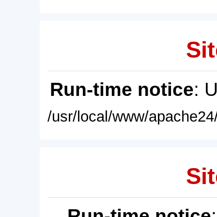
Sit
Run-time notice
: 
/usr/local/www/apache24/
Sit
Run-time notice