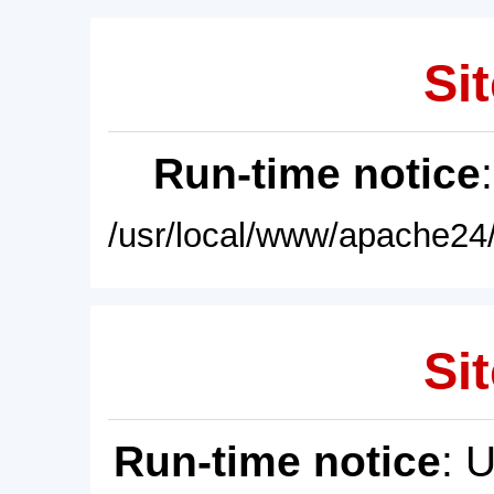
Sit
Run-time notice
/usr/local/www/apache24/
Sit
Run-time notice
: 