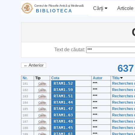
Centrul de Filosofie Antică şi Medievală
Cărţi
Articole
BIBLIOTECA
Text de căutat:
637
← Anterior
Nr.
Tip
Cota
Autor
Titlu
RTAM1.52
***
Recherches d
181
Carte
RTAM1.59
***
Recherches d
182
Carte
RTAM1.51
***
Recherches d
183
Carte
RTAM1.44
***
Recherches d
184
Carte
RTAM1.47
***
Recherches d
185
Carte
RTAM1.63
***
Recherches d
186
Carte
RTAM1.48
***
Recherches d
187
Carte
RTAM1.45
***
Recherches d
188
Carte
RTAM1.61
***
Recherches d
189
Carte