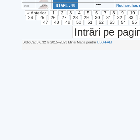
RTAM1.49
***
Recherches d
190
Carte
« Anterior
1
2
3
4
5
6
7
8
9
10
24
25
26
27
28
29
30
31
32
33
47
48
49
50
51
52
53
54
55
Intrări pe pagi
BiblioCat 3.0.32 © 2015‒2023 Mihai Maga pentru
UBB-FAM