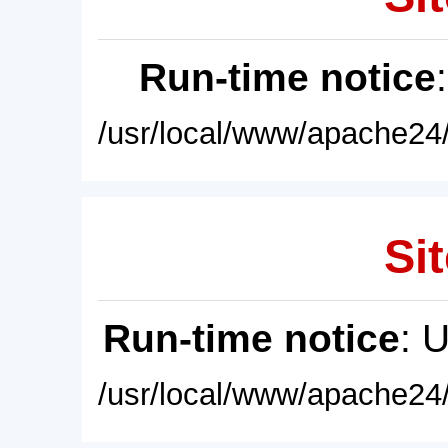
Run-time notice
/usr/local/www/apache24/
Sit
Run-time notice
: 
/usr/local/www/apache24/