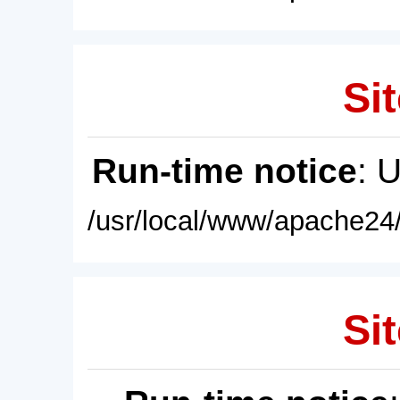
Sit
Run-time notice
: 
/usr/local/www/apache24/
Sit