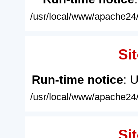
/usr/local/www/apache24/
Sit
Run-time notice
: 
/usr/local/www/apache24/
Sit