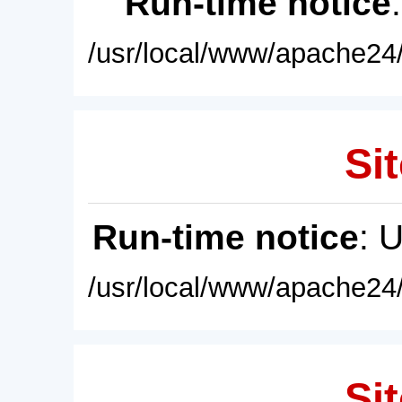
Run-time notice
/usr/local/www/apache24/
Sit
Run-time notice
: 
/usr/local/www/apache24/
Sit