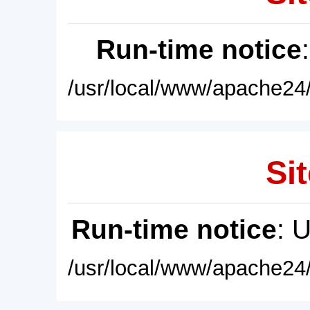
Run-time notice
/usr/local/www/apache24/
Sit
Run-time notice
: 
/usr/local/www/apache24/