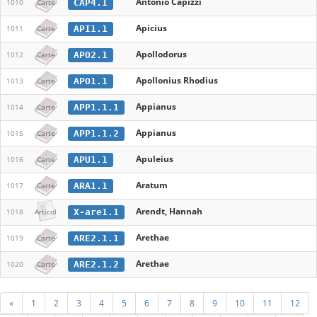
Antonio Capizzi
CAP4.1
1010
Carte
Apicius
API1.1
1011
Carte
Apollodorus
APO2.1
1012
Carte
Apollonius Rhodius
APO1.1
1013
Carte
Appianus
APP1.1.1
1014
Carte
Appianus
APP1.1.2
1015
Carte
Apuleius
APU1.1
1016
Carte
Aratum
ARA1.1
1017
Carte
Arendt, Hannah
X-are1.1
1018
Articol
Arethae
ARE2.1.1
1019
Carte
Arethae
ARE2.1.2
1020
Carte
«
1
2
3
4
5
6
7
8
9
10
11
12