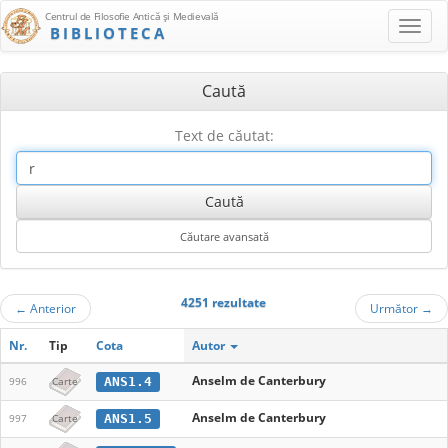
Centrul de Filosofie Antică şi Medievală
BIBLIOTECA
Caută
Text de căutat:
4251 rezultate
←
Anterior
Următor
→
Nr.
Tip
Cota
Autor
Anselm de Canterbury
ANS1.4
996
Carte
Anselm de Canterbury
ANS1.5
997
Carte