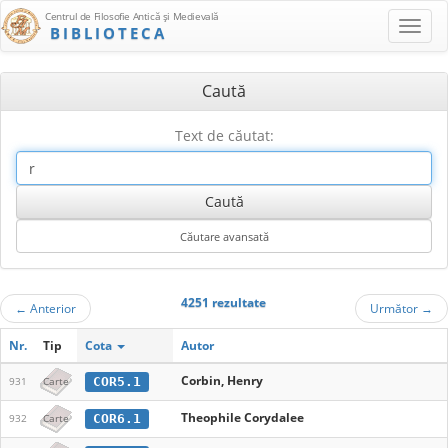
Centrul de Filosofie Antică şi Medievală
BIBLIOTECA
Caută
Text de căutat:
4251 rezultate
←
Anterior
Următor
→
Nr.
Tip
Cota
Autor
Corbin, Henry
COR5.1
931
Carte
Theophile Corydalee
COR6.1
932
Carte