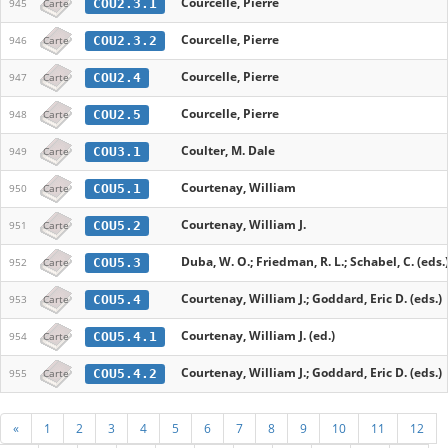
Courcelle, Pierre
COU2.3.1
945
Carte
Courcelle, Pierre
COU2.3.2
946
Carte
Courcelle, Pierre
COU2.4
947
Carte
Courcelle, Pierre
COU2.5
948
Carte
Coulter, M. Dale
COU3.1
949
Carte
Courtenay, William
COU5.1
950
Carte
Courtenay, William J.
COU5.2
951
Carte
Duba, W. O.; Friedman, R. L.; Schabel, C. (eds.
COU5.3
952
Carte
Courtenay, William J.; Goddard, Eric D. (eds.)
COU5.4
953
Carte
Courtenay, William J. (ed.)
COU5.4.1
954
Carte
Courtenay, William J.; Goddard, Eric D. (eds.)
COU5.4.2
955
Carte
«
1
2
3
4
5
6
7
8
9
10
11
12