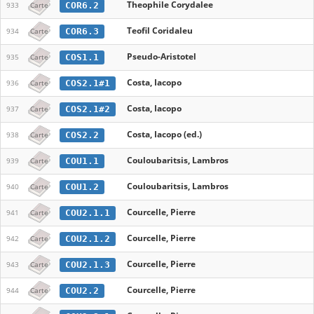
Theophile Corydalee
COR6.2
933
Carte
Teofil Coridaleu
COR6.3
934
Carte
Pseudo-Aristotel
COS1.1
935
Carte
Costa, Iacopo
COS2.1#1
936
Carte
Costa, Iacopo
COS2.1#2
937
Carte
Costa, Iacopo (ed.)
COS2.2
938
Carte
Couloubaritsis, Lambros
COU1.1
939
Carte
Couloubaritsis, Lambros
COU1.2
940
Carte
Courcelle, Pierre
COU2.1.1
941
Carte
Courcelle, Pierre
COU2.1.2
942
Carte
Courcelle, Pierre
COU2.1.3
943
Carte
Courcelle, Pierre
COU2.2
944
Carte