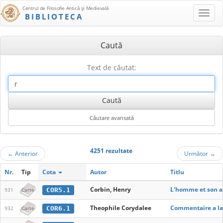
Centrul de Filosofie Antică şi Medievală
BIBLIOTECA
Caută
Text de căutat:
4251 rezultate
←
Anterior
Următor
→
Nr.
Tip
Cota
Autor
Titlu
Corbin, Henry
L'homme et son 
COR5.1
931
Carte
Theophile Corydalee
Commentaire a l
COR6.1
932
Carte