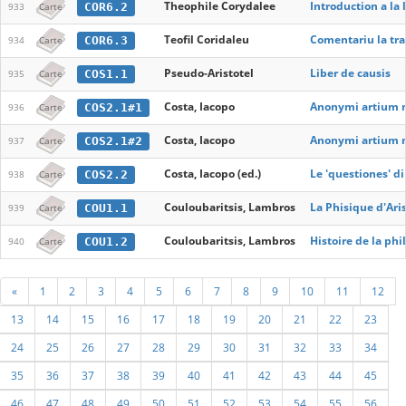
Theophile Corydalee
Introduction a la 
COR6.2
933
Carte
Teofil Coridaleu
Comentariu la trat
COR6.3
934
Carte
Pseudo-Aristotel
Liber de causis
COS1.1
935
Carte
Costa, Iacopo
Anonymi artium m
COS2.1#1
936
Carte
Costa, Iacopo
Anonymi artium m
COS2.1#2
937
Carte
Costa, Iacopo (ed.)
Le 'questiones' di
COS2.2
938
Carte
Couloubaritsis, Lambros
La Phisique d'Ari
COU1.1
939
Carte
Couloubaritsis, Lambros
Histoire de la phi
COU1.2
940
Carte
«
1
2
3
4
5
6
7
8
9
10
11
12
13
14
15
16
17
18
19
20
21
22
23
24
25
26
27
28
29
30
31
32
33
34
35
36
37
38
39
40
41
42
43
44
45
46
47
48
49
50
51
52
53
54
55
56